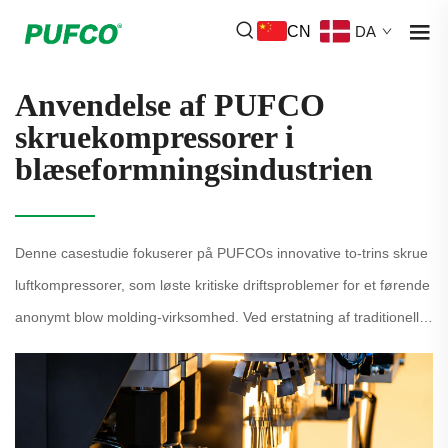
CN
DA
Anvendelse af PUFCO
skruekompressorer i
blæseformningsindustrien
Denne casestudie fokuserer på PUFCOs innovative to-trins skrue
luftkompressorer, som løste kritiske driftsproblemer for et førende
anonymt blow molding-virksomhed. Ved erstatning af traditionelle
stemmekompressorer, drev teknologien markante forbedr...