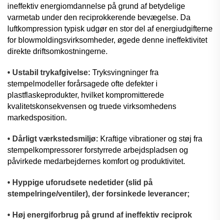
ineffektiv energiomdannelse på grund af betydelige
varmetab under den reciprokkerende bevægelse. Da
luftkompression typisk udgør en stor del af energiudgifterne
for blowmoldingsvirksomheder, øgede denne ineffektivitet
direkte driftsomkostningerne.
• Ustabil trykafgivelse:
Tryksvingninger fra
stempelmodeller forårsagede ofte defekter i
plastflaskeprodukter, hvilket kompromitterede
kvalitetskonsekvensen og truede virksomhedens
markedsposition.
• Dårligt værkstedsmiljø:
Kraftige vibrationer og støj fra
stempelkompressorer forstyrrede arbejdspladsen og
påvirkede medarbejdernes komfort og produktivitet.
• Hyppige uforudsete nedetider (slid på
stempelringe/ventiler), der forsinkede leverancer;
• Høj energiforbrug på grund af ineffektiv reciprok