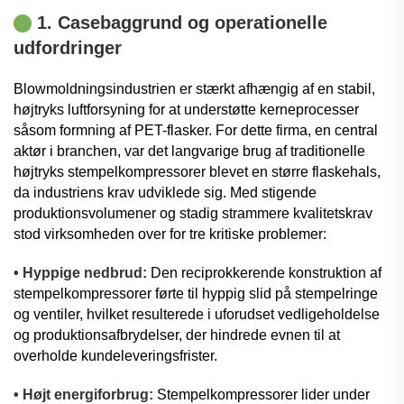
1. Casebaggrund og operationelle
udfordringer
Blowmoldningsindustrien er stærkt afhængig af en stabil,
højtryks luftforsyning for at understøtte kerneprocesser
såsom formning af PET-flasker. For dette firma, en central
aktør i branchen, var det langvarige brug af traditionelle
højtryks stempelkompressorer blevet en større flaskehals,
da industriens krav udviklede sig. Med stigende
produktionsvolumener og stadig strammere kvalitetskrav
stod virksomheden over for tre kritiske problemer:
• Hyppige nedbrud:
Den reciprokkerende konstruktion af
stempelkompressorer førte til hyppig slid på stempelringe
og ventiler, hvilket resulterede i uforudset vedligeholdelse
og produktionsafbrydelser, der hindrede evnen til at
overholde kundeleveringsfrister.
• Højt energiforbrug:
Stempelkompressorer lider under