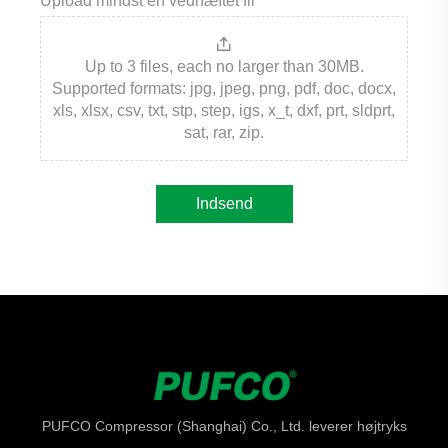
Upload mindst én vedhæftet fil
Up to 3 files, each no larger than 30MB.
Supported formats: jpg, jpeg, png, pdf, doc, docx,
xls, xlsx, csv, txt, stp, step, igs, x_t, dxf, prt, sldprt,
sat, rar, zip.
Indsend
PUFCO Compressor (Shanghai) Co., Ltd. leverer højtryks