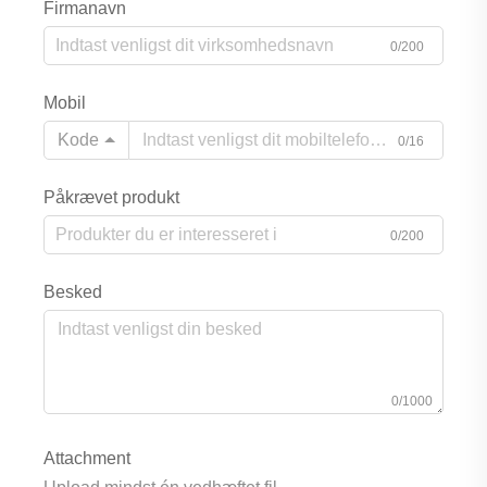
Firmanavn
0/200
Mobil
Kode
0/16
Påkrævet produkt
0/200
Besked
0/1000
Attachment