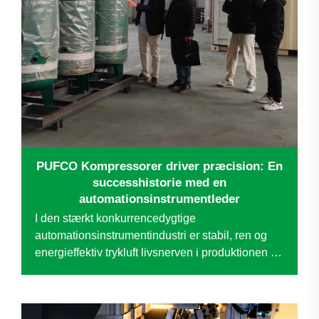
PUFCO Kompressorer driver præcision: En
successhistorie med en
automationsinstrumentleder
I den stærkt konkurrencedygtige
automationsinstrumentindustri er stabil, ren og
energieffektiv trykluft livsnerven i produktionen –
og påvirker direkte produktkvalitet,
driftseffektivitet og langsigtet omkostningsstyring.
Da et anerkendt ...