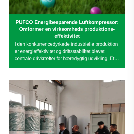
PUFCO Energibesparende Luftkompressor:
Omformer en virksomheds produktions-
effektivitet
I den konkurrencedyrkede industrielle produktion
er energieffektivitet og driftsstabilitet blevet
centrale drivkræfter for bæredygtig udvikling. Et
selskab, en leder inden for specialvævemesh-
industrien, stod overfor udfordringer med sin
ældre luft...