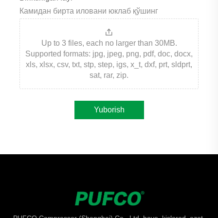
Камидан бирта иловани юклаб қўшинг
Up to 3 files, each no larger than 30MB.
Supported formats: jpg, jpeg, png, pdf, doc, docx,
xls, xlsx, csv, txt, stp, step, igs, x_t, dxf, prt, sldprt,
sat, rar, zip.
Yuborish
PUFCO Compressor (Shanghai) Co., Ltd. havo, kislorod, azot,