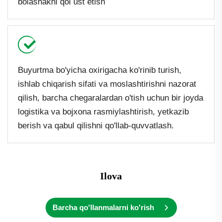
bolashakni qol ust etish
Buyurtma bo'yicha oxirigacha ko'rinib turish,
ishlab chiqarish sifati va moslashtirishni nazorat
qilish, barcha chegaralardan o'tish uchun bir joyda
logistika va bojxona rasmiylashtirish, yetkazib
berish va qabul qilishni qo'llab-quvvatlash.
Ilova
Barcha qo'llanmalarni ko'rish