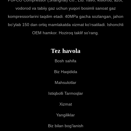
vodorod va tabiiy gaz uchun yuqori bosimli sanoat gaz
kompressorlarini taqdim etadi. 40MPa gacha sozlangan, jahon
bo'ylab 150 dan ortiq mamlakatda xizmat ko'rsatiladi. Ishonchli
OEM hamkor. Hoziroq taklif so'rang.
Tez havola
Bosh sahifa
Biz Haqidida
Mahsulotlar
Istiqbolli Tarmoqlar
Xizmat
Yangiliklar
Biz bilan bog'lanish