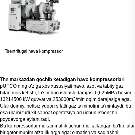
Tsentrifugal hava kompressor
The
markazdan qochib ketadigan havo kompressorlari
pUFCO ning o'ziga xos xususiyati havo, azot va tabiiy gaz
bilan mos kelishi, ta'sirchan ishlash darajasi 0,625MPa bosim,
13214500 kW quvvat va 253000m3/min oqim darajasiga ega.
Ular doimiy, neftsiz yuqori sifatli gaz ta'minotini ta'minlaydi, bu
esa ularni turli xil sanoat operatsiyalari uchun ishonchli
poydevorga aylantiradi.
Bu kompressorlar mukammallik uchun mo'ljallangan bo'lib, ular
bir qator muhim afzalliklarga ega: o'rnatish va saqlashni