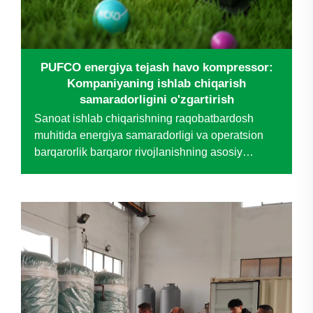
PUFCO energiya tejash havo kompressor:
Kompaniyaning ishlab chiqarish
samaradorligini o'zgartirish
Sanoat ishlab chiqarishning raqobatbardosh
muhitida energiya samaradorligi va operatsion
barqarorlik barqaror rivojlanishning asosiy
omillari bo'lib qolmoqda. Maxsus tormoz tarmog'i
sohasida yetakchi bo'lgan bir kompaniya
eskirgan havosi bilan bog'liq qiyinchiliklarga
duch kelyapti...