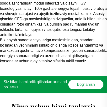
soddalashtiradigan modul integratsiya dizayni, IGV
texnologiyasi tufayli 10% gacha energiya tejash, past vibratsiya
va shovqin darajasi va ajoyib tuzilmaviy mustahkamlik. Asosiy
qismida CFD-ga moslashtirilgan dvigatellar, aniqlik bilan ishlab
chiqilgan rotor dinamikasi va burilish pad rulmanlari uyg'un
ishlashi, birlamchi quyish vites qutisi esa tengsiz tarkibiy
aniqlikni ta'minlaydi.
Biz noyob sanoat ehtiyojlariga moslashtirilgan, standart
bo'lmagan yechimlarni ishlab chiqishga ixtisoslashganmiz va
markazdan qochma havo kompressorsizni yuqori samaradorlik,
energiya samaradorligi va arzon ishlashni qidirayotgan
korxonalar uchun ajoyib tanlov sifatida taklif etamiz.
Siz bilan hamkorlik qilishdan xursand
Bog'lanish
bo'lамиз.
Nima uchun bizni tanlaysiz