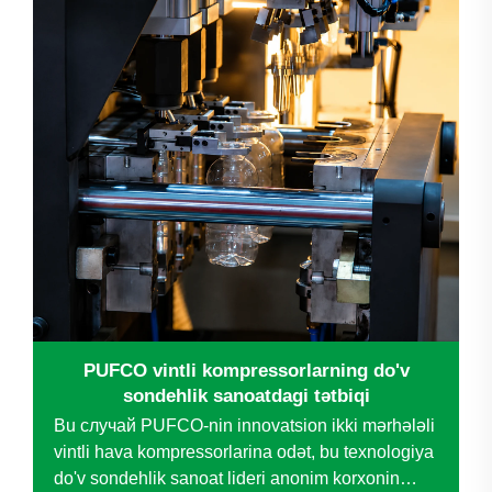
hamda uzoq muddatli xarajatlarni boshqarishga
ta'sir qiladi. Nomidan mashhur bo'lgan
kompaniya...
PUFCO vintli kompressorlarning do'v
sondehlik sanoatdagi tətbiqi
Bu случай PUFCO-nin innovatsion ikki mərhələli
vintli hava kompressorlarina odət, bu texnologiya
do'v sondehlik sanoat lideri anonim korxonin