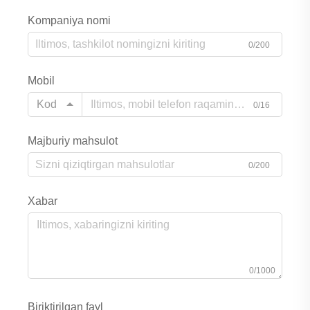
Kompaniya nomi
0/200
Mobil
Kod
0/16
Majburiy mahsulot
0/200
Xabar
0/1000
Biriktirilgan fayl