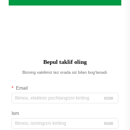
kritik operatsion problemlarini həll etdi. Traditsion
pistonli kompressorlarning yerinə PUFCO
texnologiyasi kəskin...
Bepul taklif oling
Bizning vakilimiz tez orada siz bilan bog‘lanadi.
Email
0/100
Ism
0/100