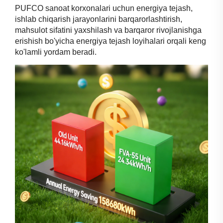
PUFCO sanoat korxonalari uchun energiya tejash,
ishlab chiqarish jarayonlarini barqarorlashtirish,
mahsulot sifatini yaxshilash va barqaror rivojlanishga
erishish bo'yicha energiya tejash loyihalari orqali keng
ko'lamli yordam beradi.