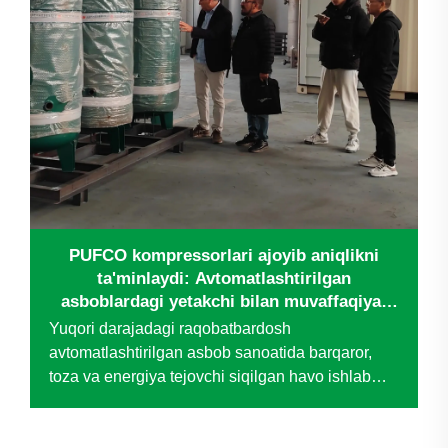
PUFCO kompressorlari ajoyib aniqlikni
ta'minlaydi: Avtomatlashtirilgan
asboblardagi yetakchi bilan muvaffaqiyat
hikoyasi
Yuqori darajadagi raqobatbardosh
avtomatlashtirilgan asbob sanoatida barqaror,
toza va energiya tejovchi siqilgan havo ishlab
chiqarishning jon tomiri hisoblanadi — bu esa
bevosita mahsulot sifati, operatsion samaradorlik