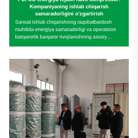
Kompaniyaning ishlab chiqarish
samaradorligini o'zgartirish
Sanoat ishlab chiqarishning raqobatbardosh
muhitida energiya samaradorligi va operatsion
barqarorlik barqaror rivojlanishning asosiy
omillari bo'lib qolmoqda. Maxsus tormoz tarmog'i
sohasida yetakchi bo'lgan bir kompaniya
eskirgan havosi bilan bog'liq qiyinchiliklarga
duch kelyapti...