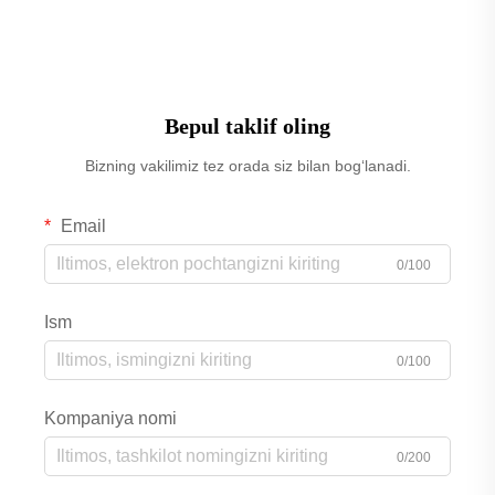
Bepul taklif oling
Bizning vakilimiz tez orada siz bilan bog‘lanadi.
Email
0/100
Ism
0/100
Kompaniya nomi
0/200