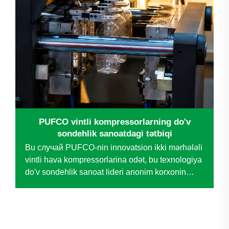
PUFCO vintli kompressorlarning do'v
sondehlik sanoatdagi tətbiqi
Bu случай PUFCO-nin innovatsion ikki mərhələli
vintli hava kompressorlarina odət, bu texnologiya
do'v sondehlik sanoat lideri anonim korxonin
kritik operatsion problemlarini həll etdi. Traditsion
pistonli kompressorlarning yerinə PUFCO
texnologiyasi kəskin...