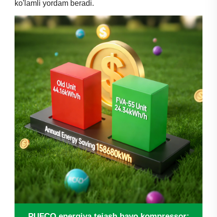
ko'lamli yordam beradi.
PUFCO energiya tejash havo kompressor: