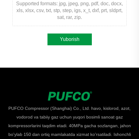
Supported formats: jpg, jpeg, png, pdf, doc, docx,
xls, xlsx, csv, txt, stp, step, igs, x_t, dxf, prt, sldprt,
sat, rar, zip.
Yuborish
PUFCO Compressor (Shanghai) Co., Ltd. havo, kislorod, azot,
vodorod va tabiiy gaz uchun yuqori bosimli sanoat gaz
kompressorlarini taqdim etadi. 40MPa gacha sozlangan, jahon
bo'ylab 150 dan ortiq mamlakatda xizmat ko'rsatiladi. Ishonchli