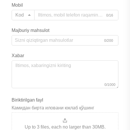
Mobil
Kod
0/16
Majburiy mahsulot
0/200
Xabar
0/1000
Biriktirilgan fayl
Камидан бирта иловани юклаб қўшинг
Up to 3 files, each no larger than 30MB.