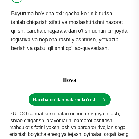
Buyurtma bo'yicha oxirigacha ko'rinib turish,
ishlab chiqarish sifati va moslashtirishni nazorat
qilish, barcha chegaralardan o'tish uchun bir joyda
logistika va bojxona rasmiylashtirish, yetkazib
berish va qabul qilishni qo'llab-quvvatlash.
Ilova
Barcha qo'llanmalarni ko'rish
PUFCO sanoat korxonalari uchun energiya tejash,
ishlab chiqarish jarayonlarini barqarorlashtirish,
mahsulot sifatini yaxshilash va barqaror rivojlanishga
erishish bo'yicha energiya tejash loyihalari orqali keng