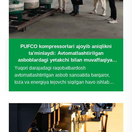
PUFCO kompressorlari ajoyib aniqlikni
ta'minlaydi: Avtomatlashtirilgan
asboblardagi yetakchi bilan muvaffaqiyat
hikoyasi
Yuqori darajadagi raqobatbardosh
avtomatlashtirilgan asbob sanoatida barqaror,
toza va energiya tejovchi siqilgan havo ishlab
chiqarishning jon tomiri hisoblanadi — bu esa
bevosita mahsulot sifati, operatsion samaradorlik
hamda uzoq muddatli xarajatlarni boshqarishga
ta'sir qiladi. Nomidan mashhur bo'lgan
kompaniya...