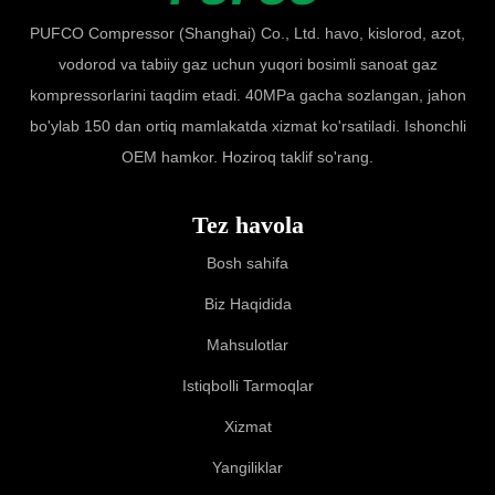
PUFCO Compressor (Shanghai) Co., Ltd. havo, kislorod, azot,
vodorod va tabiiy gaz uchun yuqori bosimli sanoat gaz
kompressorlarini taqdim etadi. 40MPa gacha sozlangan, jahon
bo'ylab 150 dan ortiq mamlakatda xizmat ko'rsatiladi. Ishonchli
OEM hamkor. Hoziroq taklif so'rang.
Tez havola
Bosh sahifa
Biz Haqidida
Mahsulotlar
Istiqbolli Tarmoqlar
Xizmat
Yangiliklar