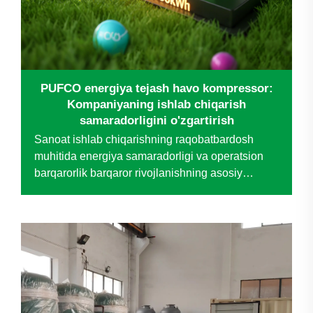
PUFCO energiya tejash havo kompressor:
Kompaniyaning ishlab chiqarish
samaradorligini o'zgartirish
Sanoat ishlab chiqarishning raqobatbardosh
muhitida energiya samaradorligi va operatsion
barqarorlik barqaror rivojlanishning asosiy
omillari bo'lib qolmoqda. Maxsus tormoz tarmog'i
sohasida yetakchi bo'lgan bir kompaniya
eskirgan havosi bilan bog'liq qiyinchiliklarga
duch kelyapti...