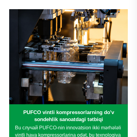
bevosita mahsulot sifati, operatsion samaradorlik
hamda uzoq muddatli xarajatlarni boshqarishga
ta'sir qiladi. Nomidan mashhur bo'lgan
kompaniya...
PUFCO vintli kompressorlarning do'v
sondehlik sanoatdagi tətbiqi
Bu случай PUFCO-nin innovatsion ikki mərhələli
vintli hava kompressorlarina odət, bu texnologiya