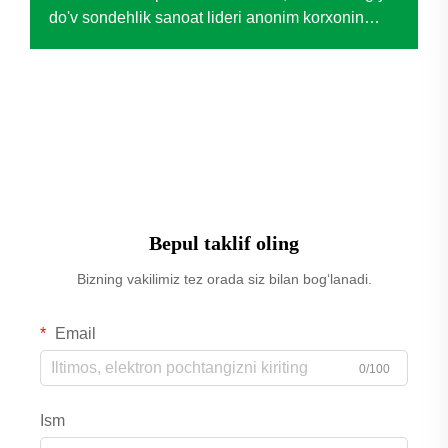
do'v sondehlik sanoat lideri anonim korxonin
kritik operatsion problemlarini həll etdi. Traditsion
pistonli kompressorlarning yerinə PUFCO
texnologiyasi kəskin...
Bepul taklif oling
Bizning vakilimiz tez orada siz bilan bog‘lanadi.
Email
0/100
Ism