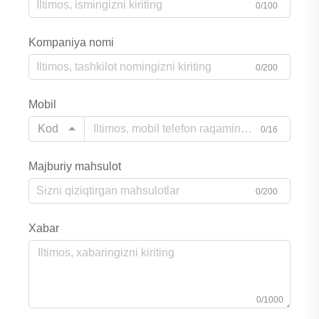
0/100
Kompaniya nomi
0/200
Mobil
Kod
0/16
Majburiy mahsulot
0/200
Xabar
0/1000