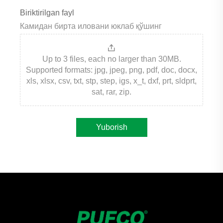
Biriktirilgan fayl
Камидан бирта иловани юклаб қўшинг
Up to 3 files, each no larger than 30MB.
Supported formats: jpg, jpeg, png, pdf, doc, docx,
xls, xlsx, csv, txt, stp, step, igs, x_t, dxf, prt, sldprt,
sat, rar, zip.
Yuborish