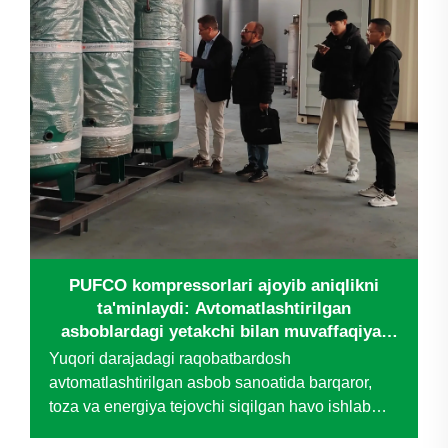
PUFCO kompressorlari ajoyib aniqlikni
ta'minlaydi: Avtomatlashtirilgan
asboblardagi yetakchi bilan muvaffaqiyat
hikoyasi
Yuqori darajadagi raqobatbardosh
avtomatlashtirilgan asbob sanoatida barqaror,
toza va energiya tejovchi siqilgan havo ishlab
chiqarishning jon tomiri hisoblanadi — bu esa