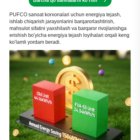
Barcha qo'llanmalarni ko'rish
PUFCO sanoat korxonalari uchun energiya tejash,
ishlab chiqarish jarayonlarini barqarorlashtirish,
mahsulot sifatini yaxshilash va barqaror rivojlanishga
erishish bo'yicha energiya tejash loyihalari orqali keng
ko'lamli yordam beradi.