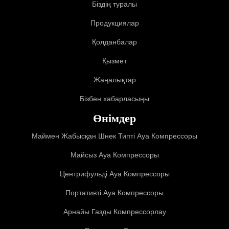
Біздің туралы
Продукциялар
Қолданбалар
Қызмет
Жаңалықтар
Бізбен хабарласыңы
Өнімдер
Маймен Жабысқан Шнек Типті Ауа Компрессоры
Майсыз Ауа Компрессоры
Центрифульді Ауа Компрессоры
Портативті Ауа Компрессоры
Арнайы Газды Компрессорлау