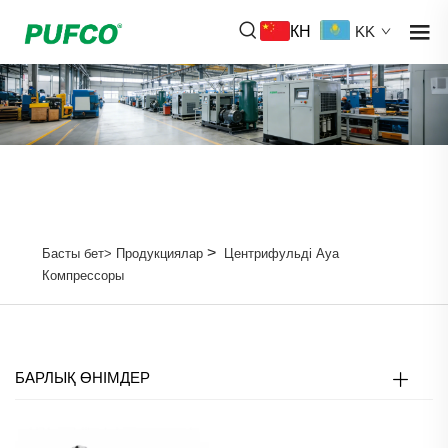
КН
KK
>
Басты бет>
Продукциялар
Центрифульді Ауа
Компрессоры
БАРЛЫҚ ӨНІМДЕР