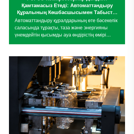
Қамтамасыз Етеді: Автоматтандыру
Құралының Көшбасшысымен Табысты
Жұмыс
Автоматтандыру құралдарының өте бәсекелік
саласында тұрақты, таза және энергияны
үнемдейтін қысымды ауа өндірістің өмірі
болып табылады – бұл өнімнің сапасына,
жұмыс тиімділігіне және ұзақ мерзімді
шығындарды бақылауға тікелей әсер етеді.
Алдағы кезде танымал ...