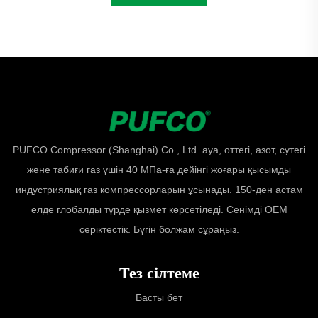
PUFCO Compressor (Shanghai) Co., Ltd. ауа, оттегі, азот, сутегі
және табиғи газ үшін 40 МПа-ға дейінгі жоғары қысымды
индустриялық газ компрессорларын ұсынады. 150-ден астам
елде глобалды түрде қызмет көрсетіледі. Сенімді OEM
серіктестік. Бүгін болжам сұраңыз.
Тез сілтеме
Басты бет