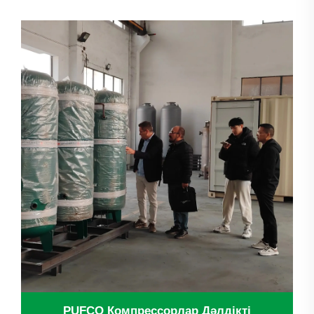
айналып отыр. Арнайы торлы материал
саласының көшбасшысы болып табылатын
компания ескірген ауа...
PUFCO Компрессорлар Дәлдікті