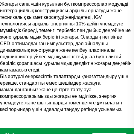
Жоғары сапа үшін құрылған бұл компрессорлар модульді
интеграциялық конструкциясы арқылы орнатуды және
техникалық қызмет көрсетуді жеңілдетеді, IGV
технологиясы арқылы энергияны 10% дейін үнемдеуге
мүмкіндік береді, төменгі тербеліс пен дыбыс деңгейіне ие
және құрылымдық беріктігі жоғары. Олардың негізінде
CFD-оптималданған импульстер, дәл айналушы
динамикалық конструкция және көлбеу пластиналы
подшипниктер үйлесімді жұмыс істейді, ал бүтін литой
беріліс қорапшасы құрылымдық дәлдіктің жоғары деңгейін
қамтамасыз етеді.
Біз әртүрлі өнеркәсіптік талаптарды қанағаттандыру үшін
ерекше, стандартты емес шешімдер жасауға
маманданғанбыз және центрге тарту ауа
компрессорларымызды жоғары өнімділікке, энергия
үнемдеуге және шығындарды төмендетуге ұмтылатын
кәсіпорындар үшін идеалды таңдау ретінде ұсынамыз.