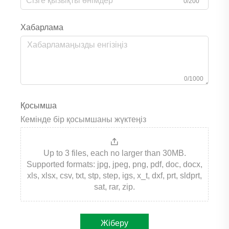
0/200
Хабарлама
0/1000
Қосымша
Кемінде бір қосымшаны жүктеңіз
Up to 3 files, each no larger than 30MB.
Supported formats: jpg, jpeg, png, pdf, doc, docx,
xls, xlsx, csv, txt, stp, step, igs, x_t, dxf, prt, sldprt,
sat, rar, zip.
Жіберу