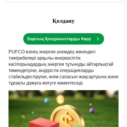
Қолдану
Барлық Қолданыстарды Көру
PUFCO өзінің энергия үнемдеу жөніндегі
тәжірибелері арқылы өнеркәсіптік
кәсіпорындардың энергия тұтынуды айтарлықтай
төмендетуіне, өндірістік операцияларды
стабильдестіруіне, өнім сапасын жақсартуына және
тұрақты дамуға жетуге көмектеседі.