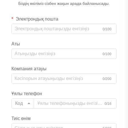
Біздің өкіліміз сізбен жақын арада байланысады.
Электрондық пошта
0/100
Аты
0/100
Компания атауы
0/200
Ұялы телефон
Код
0/16
Тиіс өнім