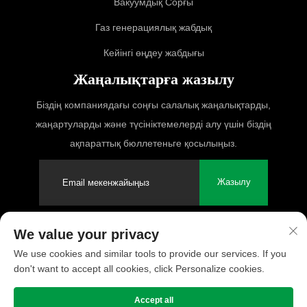
Вакуумдық Сорғы
Газ генерациялық жабдық
Кейінгі өңдеу жабдығы
Жаңалықтарға жазылу
Біздің компаниядағы соңғы салалық жаңалықтарды,
жаңартуларды және түсініктемелерді алу үшін біздің
ақпараттық бюллетеньге қосылыңыз.
Жазылу
We value your privacy
© 2025 PUFCO Compressor (Shanghai) Co., Ltd. Барлық құқықтар
We use cookies and similar tools to provide our services. If you
қорғалған
don't want to accept all cookies, click Personalize cookies.
Жекелік саясаты
Accept all