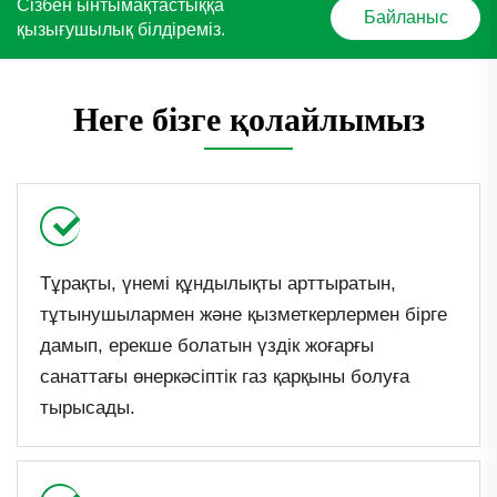
Сізбен ынтымақтастыққа
Байланыс
қызығушылық білдіреміз.
Неге бізге қолайлымыз
Тұрақты, үнемі құндылықты арттыратын,
тұтынушылармен және қызметкерлермен бірге
дамып, ерекше болатын үздік жоғарғы
санаттағы өнеркәсіптік газ қарқыны болуға
тырысады.