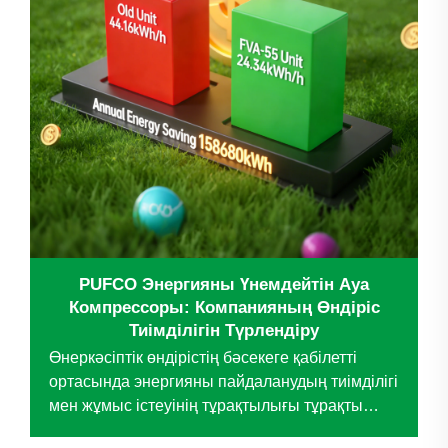
PUFCO Энергияны Үнемдейтін Ауа
Компрессоры: Компанияның Өндіріс
Тиімділігін Түрлендіру
Өнеркәсіптік өндірістің бәсекеге қабілетті
ортасында энергияны пайдаланудың тиімділігі
мен жұмыс істеуінің тұрақтылығы тұрақты
дамудың негізгі қозғалтқыш күштеріне