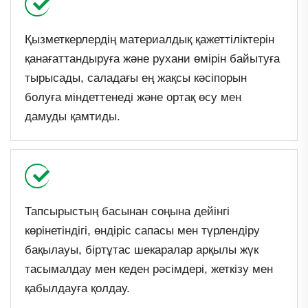
Қызметкерлердің материалдық қажеттіліктерін
қанағаттандыруға және рухани өмірін байытуға
тырысады, саладағы ең жақсы кәсіпорын
болуға міндеттенеді және ортақ өсу мен
дамуды қамтиды.
Тапсырыстың басынан соңына дейінгі
көрінетіндігі, өндіріс сапасы мен түрлендіру
бақылауы, біртұтас шекаралар арқылы жүк
тасымалдау мен кеден рәсімдері, жеткізу мен
қабылдауға қолдау.