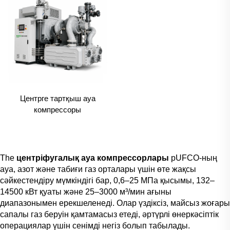
Центрге тартқыш ауа
компрессоры
The
центріфугалық ауа компрессорлары
pUFCO-ның
ауа, азот және табиғи газ орталары үшін өте жақсы
сәйкестендіру мүмкіндігі бар, 0,6–25 МПа қысымы, 132–
14500 кВт қуаты және 25–3000 м³/мин ағыны
диапазонымен ерекшеленеді. Олар үздіксіз, майсыз жоғары
сапалы газ беруін қамтамасыз етеді, әртүрлі өнеркәсіптік
операциялар үшін сенімді негіз болып табылады.