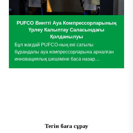
PUFCO Винтті Ауа Компрессорларының
Үрлеу Калыптау Саласындағы
Қолданылуы
Бұл жағдай PUFCO-ның екі сатылы
бұрандалы ауа компрессорларына арналған
инновациялық шешіміне баса назар
аударады, бұл технология кейіптеуішті үрлеу
саласындағы ірі анонимді кәсіпорынның
маңызды операциялық мәселелерін шешті.
Дәстүрлі поршенді компрессорларды
ауыстыру арқылы технология маңызды
жақсартуларға әкелді...
Тегін баға сұрау