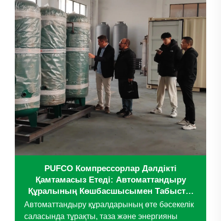
PUFCO Компрессорлар Дәлдікті
Қамтамасыз Етеді: Автоматтандыру
Құралының Көшбасшысымен Табысты
Жұмыс
Автоматтандыру құралдарының өте бәсекелік
саласында тұрақты, таза және энергияны