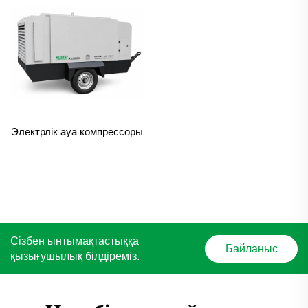
Электрлік ауа компрессоры
Сізбен ынтымақтастыққа
Байланыс
қызығушылық білдіреміз.