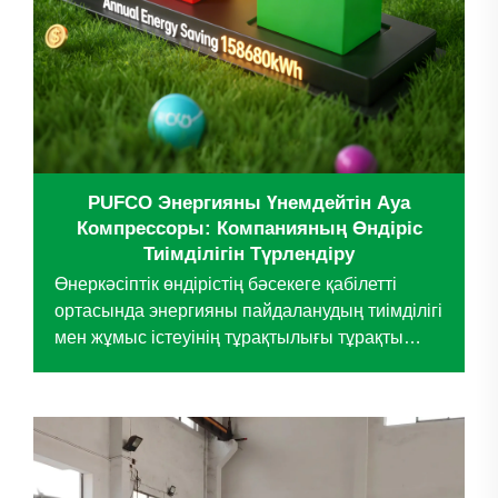
PUFCO Энергияны Үнемдейтін Ауа
Компрессоры: Компанияның Өндіріс
Тиімділігін Түрлендіру
Өнеркәсіптік өндірістің бәсекеге қабілетті
ортасында энергияны пайдаланудың тиімділігі
мен жұмыс істеуінің тұрақтылығы тұрақты
дамудың негізгі қозғалтқыш күштеріне
айналып отыр. Арнайы торлы материал
саласының көшбасшысы болып табылатын
компания ескірген ауа...