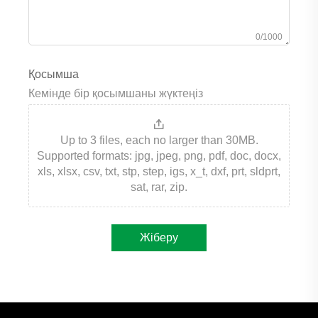
0/1000
Қосымша
Кемінде бір қосымшаны жүктеңіз
Up to 3 files, each no larger than 30MB.
Supported formats: jpg, jpeg, png, pdf, doc, docx,
xls, xlsx, csv, txt, stp, step, igs, x_t, dxf, prt, sldprt,
sat, rar, zip.
Жіберу