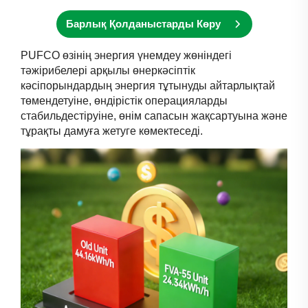
Барлық Қолданыстарды Көру
PUFCO өзінің энергия үнемдеу жөніндегі
тәжірибелері арқылы өнеркәсіптік
кәсіпорындардың энергия тұтынуды айтарлықтай
төмендетуіне, өндірістік операцияларды
стабильдестіруіне, өнім сапасын жақсартуына және
тұрақты дамуға жетуге көмектеседі.