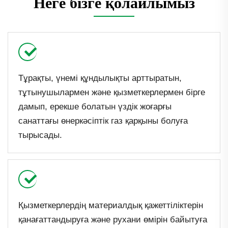
Неге бізге қолайлымыз
Тұрақты, үнемі құндылықты арттыратын,
тұтынушылармен және қызметкерлермен бірге
дамып, ерекше болатын үздік жоғарғы
санаттағы өнеркәсіптік газ қарқыны болуға
тырысады.
Қызметкерлердің материалдық қажеттіліктерін
қанағаттандыруға және рухани өмірін байытуға