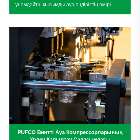
үнемдейтін қысымды ауа өндірістің өмірі
болып табылады – бұл өнімнің сапасына,
жұмыс тиімділігіне және ұзақ мерзімді
шығындарды бақылауға тікелей әсер етеді.
Алдағы кезде танымал ...
PUFCO Винтті Ауа Компрессорларының
Үрлеу Калыптау Саласындағы