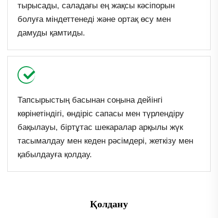
тырысады, саладағы ең жақсы кәсіпорын
болуға міндеттенеді және ортақ өсу мен
дамуды қамтиды.
Тапсырыстың басынан соңына дейінгі
көрінетіндігі, өндіріс сапасы мен түрлендіру
бақылауы, біртұтас шекаралар арқылы жүк
тасымалдау мен кеден рәсімдері, жеткізу мен
қабылдауға қолдау.
Қолдану