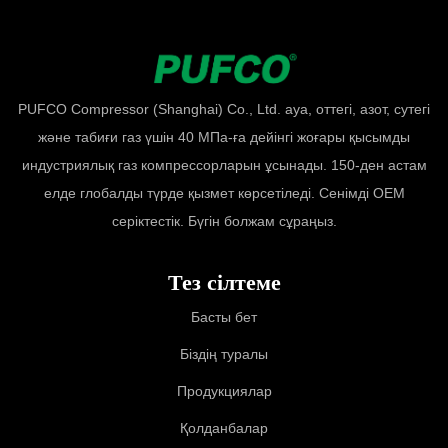
PUFCO Compressor (Shanghai) Co., Ltd. ауа, оттегі, азот, сутегі
және табиғи газ үшін 40 МПа-ға дейінгі жоғары қысымды
индустриялық газ компрессорларын ұсынады. 150-ден астам
елде глобалды түрде қызмет көрсетіледі. Сенімді OEM
серіктестік. Бүгін болжам сұраңыз.
Тез сілтеме
Басты бет
Біздің туралы
Продукциялар
Қолданбалар