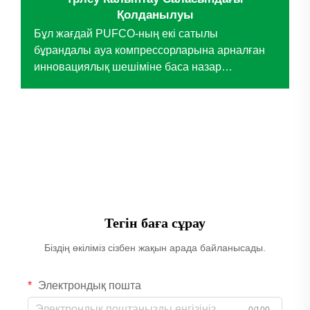
Қолданылуы
Бұл жағдай PUFCO-ның екі сатылы
бұрандалы ауа компрессорларына арналған
инновациялық шешіміне баса назар
аударады, бұл технология кейіптеуішті үрлеу
саласындағы ірі анонимді кәсіпорынның
маңызды операциялық мәселелерін шешті.
Дәстүрлі поршенді компрессорларды
ауыстыру арқылы технология маңызды
жақсартуларға әкелді...
Тегін баға сұрау
Біздің өкіліміз сізбен жақын арада байланысады.
Электрондық пошта
0/100