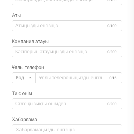
Аты
0/100
Компания атауы
0/200
Ұялы телефон
Код
0/16
Тиіс өнім
0/200
Хабарлама