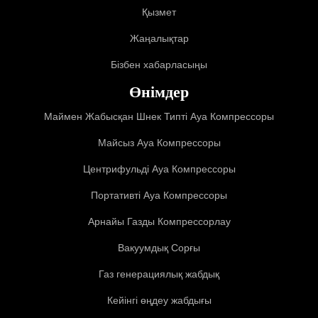
Қызмет
Жаңалықтар
Бізбен хабарласыңы
Өнімдер
Маймен Жабысқан Шнек Типті Ауа Компрессоры
Майсыз Ауа Компрессоры
Центрифульді Ауа Компрессоры
Портативті Ауа Компрессоры
Арнайы Газды Компрессорлау
Вакуумдық Сорғы
Газ генерациялық жабдық
Кейінгі өңдеу жабдығы