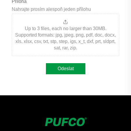
Příloha
Nahrajte prosím alespoň jeden přílohu
Up to 3 files, each no larger than 30MB.
Supported formats: jpg, jpeg, png, pdf, doc, docx,
xls, xlsx, csv, txt, stp, step, igs, x_t, dxf, prt, sldprt,
sat, rar, zip.
Odeslat