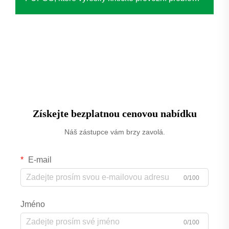
u předního anonymního podniku v oblasti
fóliování. Nahrazení tradičních pístových
kompresorů touto technologií vedlo ke
významným zlepšením...
Získejte bezplatnou cenovou nabídku
Náš zástupce vám brzy zavolá.
E-mail
0/100
Jméno
0/100