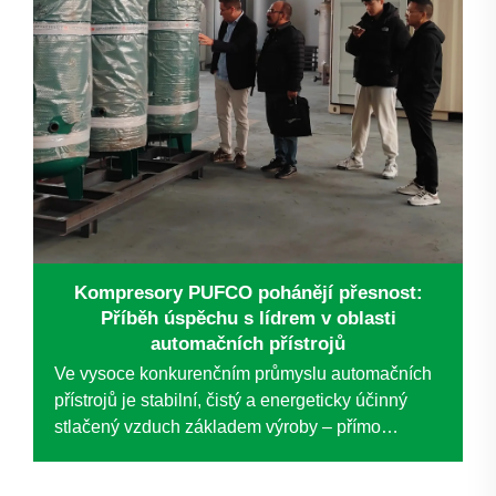
Kompresory PUFCO pohánějí přesnost:
Příběh úspěchu s lídrem v oblasti
automačních přístrojů
Ve vysoce konkurenčním průmyslu automačních
přístrojů je stabilní, čistý a energeticky účinný
stlačený vzduch základem výroby – přímo
ovlivňuje kvalitu produktů, provozní efektivitu a
dlouhodobou kontrolu nákladů. Když