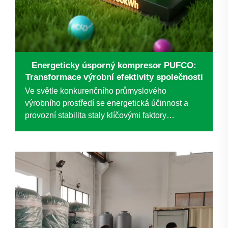
Energeticky úsporný kompresor PUFCO:
Transformace výrobní efektivity společnosti
Ve světle konkurenčního průmyslového
výrobního prostředí se energetická účinnost a
provozní stabilita staly klíčovými faktory
udržitelného rozvoje. Společnost, která je lídrem
v oboru speciálních drátěných sítí, čelila
problémům spojeným se zastaralým systémem
stlačeného vzduchu...