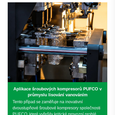
renomovaný...
Aplikace šroubových kompresorů PUFCO v
průmyslu lisování vanováním
Tento případ se zaměřuje na inovativní
dvoustupňové šroubové kompresory společnosti
PUFCO, které vyřešily kritické provozní problémy