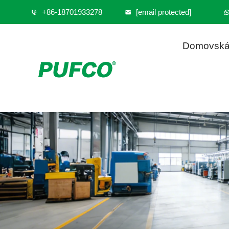
+86-18701933278
[email protected]
Domovská 