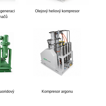
egeneraci
Olejový heliový kompresor
ínačů
luoridový
Kompresor argonu