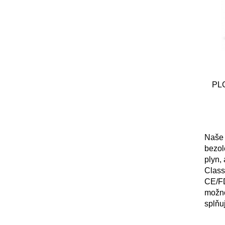
PLC
Naše 
bezol
plyn,
Class
CE/FD
možno
splňu