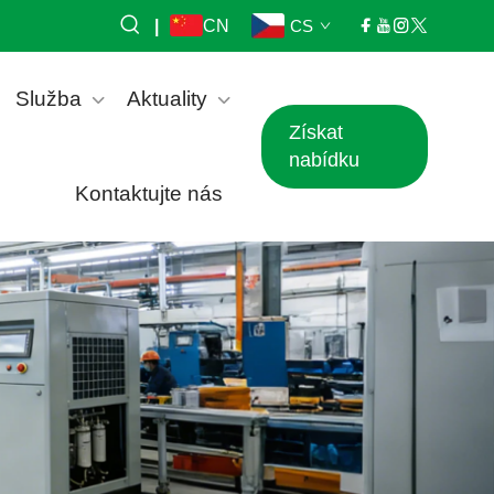
|
CN
CS
Služba
Aktuality
Získat
nabídku
Kontaktujte nás