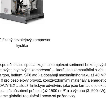
 řízený bezolejový kompresor
kyslíku
společnost se specializuje na komplexní sortiment bezolejový
ejových plynových kompresorů –, které jsou kompatibilní s více 
 argon, helium, SF6 atd.) a dosahují maximálního tlaku až 40 MP
 0 pro bezolejový provoz, korozivzdornými materiály a energetic
A/ATEX a slouží kritickým odvětvím, jako jsou farmacie, elektr
sti přizpůsobení průtoku (až 1500 nm³/h) a výkonu (3–500 kW)
jeme globální regulační i provozní požadavky.