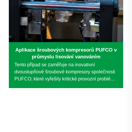
Aplikace šroubových kompresorů PUFCO v
průmyslu lisování vanováním
Tento případ se zaměřuje na inovativní
dvoustupňové šroubové kompresory společnosti
PUFCO, které vyřešily kritické provozní problémy
u předního anonymního podniku v oblasti
fóliování. Nahrazení tradičních pístových
kompresorů touto technologií vedlo ke
významným zlepšením...