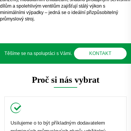
dílům a spolehlivým ventilům zajišťují stálý výkon s
minimálními výpadky – jedná se o ideální přizpůsobitelný
průmyslový stroj.
Těšíme se na spolupráci s Vámi.
KONTAKT
Proč si nás vybrat
Usilujeme o to být příkladným dodavatelem