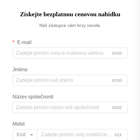
Získejte bezplatnou cenovou nabídku
Náš zástupce vám brzy zavolá.
E-mail
0/100
Jméno
0/100
Název společnosti
0/200
Mobil
Kód
0/16