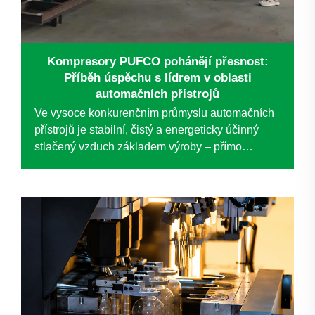
Kompresory PUFCO pohánějí přesnost:
Příběh úspěchu s lídrem v oblasti
automačních přístrojů
Ve vysoce konkurenčním průmyslu automačních
přístrojů je stabilní, čistý a energeticky účinný
stlačený vzduch základem výroby – přímo
ovlivňuje kvalitu produktů, provozní efektivitu a
dlouhodobou kontrolu nákladů. Když
renomovaný...