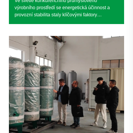
Ve světle konkurenčního průmyslového
výrobního prostředí se energetická účinnost a
provozní stabilita staly klíčovými faktory
udržitelného rozvoje. Společnost, která je lídrem
v oboru speciálních drátěných sítí, čelila
problémům spojeným se zastaralým systémem
stlačeného vzduchu...