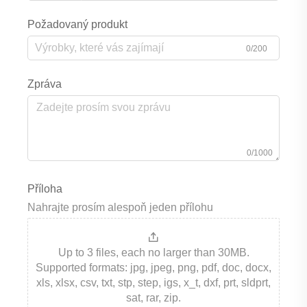
Požadovaný produkt
0/200
Zpráva
0/1000
Příloha
Nahrajte prosím alespoň jeden přílohu
Up to 3 files, each no larger than 30MB.
Supported formats: jpg, jpeg, png, pdf, doc, docx,
xls, xlsx, csv, txt, stp, step, igs, x_t, dxf, prt, sldprt,
sat, rar, zip.