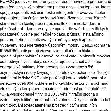
PUFCO jsou výkonné průmyslové řešení navržené pro náročné
prostředí s vysokým obsahem prachu a vysokou teplotou, které
spojuje spolehlivost, účinnost a inteligentní provoz za účelem
uspokojení náročných požadavků na přívod vzduchu. Kromě
standardních konfigurací nabízíme flexibilní nestandardní
přizpůsobení – kompresory lze upravit dle vašich specifických
požadavků, včetně jedinečného tlaku, průtoku, instalačního
prostoru nebo specializovaných průmyslových aplikací.
Vybaveny jsou energeticky úspornými motory IE4/IE5 (ochrana
IP55/IP66) a disponují vícevrstvým potlačením hluku se
speciální protipožární zvukově izolační vatou a nízkošumovými
odstředivými ventilátory, což zajišťuje tichý chod a snižuje
energetické náklady. Kompresory jsou vyrobeny s 5:6
asymetrickými rotory (zvyšujícími průtok vzduchem o 5–10 %) a
stabilními ložisky SKF, dále používají korozi odolné potrubí z
nerezové oceli 304, oddělené horké/chladné zóny na ochranu
elektrických komponent (maximální odolnost proti teplotě: 52
°C) a vysokopřesné filtry (o 150 % větší filtrační plocha u
vzduchových filtrů) pro dlouhou životnost. Díky pokročilému IoT
monitorování (ovladatelnému prostřednictvím mobilních
zařízení), modulárním chladičům, snadno přístupným servisním