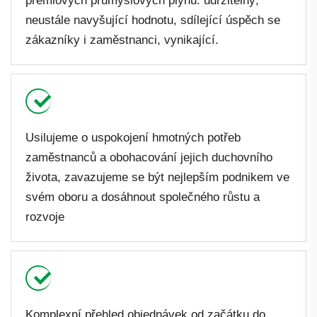
prémiových průmyslových plynů: udržitelný,
neustále navyšující hodnotu, sdílející úspěch se
zákazníky i zaměstnanci, vynikající.
Usilujeme o uspokojení hmotných potřeb
zaměstnanců a obohacování jejich duchovního
života, zavazujeme se být nejlepším podnikem ve
svém oboru a dosáhnout společného růstu a
rozvoje
Komplexní přehled objednávek od začátku do