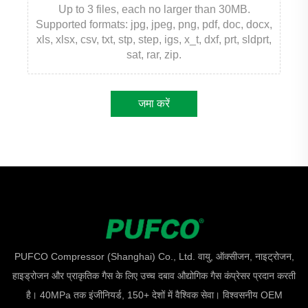
Up to 3 files, each no larger than 30MB.
Supported formats: jpg, jpeg, png, pdf, doc, docx,
xls, xlsx, csv, txt, stp, step, igs, x_t, dxf, prt, sldprt,
sat, rar, zip.
जमा करें
PUFCO Compressor (Shanghai) Co., Ltd. वायु, ऑक्सीजन, नाइट्रोजन,
हाइड्रोजन और प्राकृतिक गैस के लिए उच्च दबाव औद्योगिक गैस कंप्रेसर प्रदान करती
है। 40MPa तक इंजीनियर्ड, 150+ देशों में वैश्विक सेवा। विश्वसनीय OEM