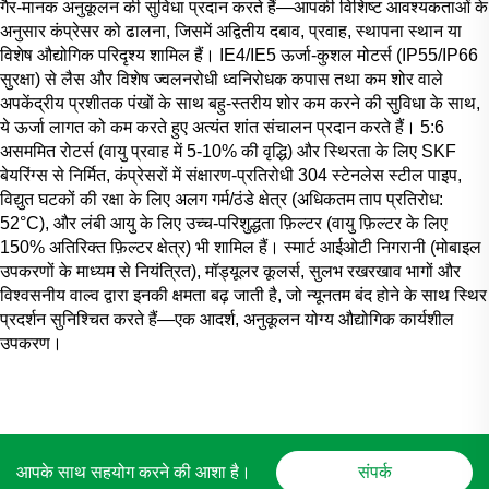
गैर-मानक अनुकूलन की सुविधा प्रदान करते हैं—आपकी विशिष्ट आवश्यकताओं के
अनुसार कंप्रेसर को ढालना, जिसमें अद्वितीय दबाव, प्रवाह, स्थापना स्थान या
विशेष औद्योगिक परिदृश्य शामिल हैं। IE4/IE5 ऊर्जा-कुशल मोटर्स (IP55/IP66
सुरक्षा) से लैस और विशेष ज्वलनरोधी ध्वनिरोधक कपास तथा कम शोर वाले
अपकेंद्रीय प्रशीतक पंखों के साथ बहु-स्तरीय शोर कम करने की सुविधा के साथ,
ये ऊर्जा लागत को कम करते हुए अत्यंत शांत संचालन प्रदान करते हैं। 5:6
असममित रोटर्स (वायु प्रवाह में 5-10% की वृद्धि) और स्थिरता के लिए SKF
बेयरिंग्स से निर्मित, कंप्रेसरों में संक्षारण-प्रतिरोधी 304 स्टेनलेस स्टील पाइप,
विद्युत घटकों की रक्षा के लिए अलग गर्म/ठंडे क्षेत्र (अधिकतम ताप प्रतिरोध:
52°C), और लंबी आयु के लिए उच्च-परिशुद्धता फ़िल्टर (वायु फ़िल्टर के लिए
150% अतिरिक्त फ़िल्टर क्षेत्र) भी शामिल हैं। स्मार्ट आईओटी निगरानी (मोबाइल
उपकरणों के माध्यम से नियंत्रित), मॉड्यूलर कूलर्स, सुलभ रखरखाव भागों और
विश्वसनीय वाल्व द्वारा इनकी क्षमता बढ़ जाती है, जो न्यूनतम बंद होने के साथ स्थिर
प्रदर्शन सुनिश्चित करते हैं—एक आदर्श, अनुकूलन योग्य औद्योगिक कार्यशील
उपकरण।
आपके साथ सहयोग करने की आशा है।
संपर्क