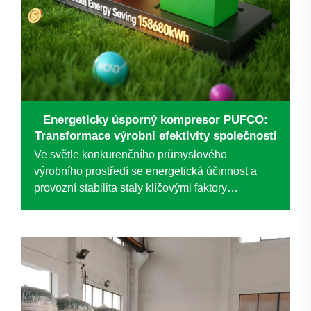
Energeticky úsporný kompresor PUFCO:
Transformace výrobní efektivity společnosti
Ve světle konkurenčního průmyslového
výrobního prostředí se energetická účinnost a
provozní stabilita staly klíčovými faktory
udržitelného rozvoje. Společnost, která je lídrem
v oboru speciálních drátěných sítí, čelila
problémům spojeným se zastaralým systémem
stlačeného vzduchu...