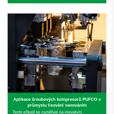
ovlivňuje kvalitu produktů, provozní efektivitu a
dlouhodobou kontrolu nákladů. Když
renomovaný...
Aplikace šroubových kompresorů PUFCO v
průmyslu lisování vanováním
Tento případ se zaměřuje na inovativní