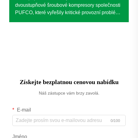
dvoustupňové šroubové kompresory společnosti
PUFCO, které vyřešily kritické provozní problémy
u předního anonymního podniku v oblasti
fóliování. Nahrazení tradičních pístových
kompresorů touto technologií vedlo ke
významným zlepšením...
Získejte bezplatnou cenovou nabídku
Náš zástupce vám brzy zavolá.
E-mail
0/100
Jméno