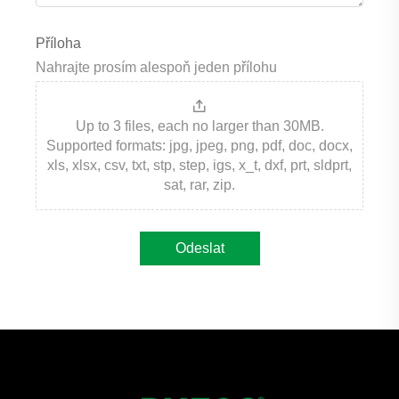
Příloha
Nahrajte prosím alespoň jeden přílohu
Up to 3 files, each no larger than 30MB.
Supported formats: jpg, jpeg, png, pdf, doc, docx,
xls, xlsx, csv, txt, stp, step, igs, x_t, dxf, prt, sldprt,
sat, rar, zip.
Odeslat