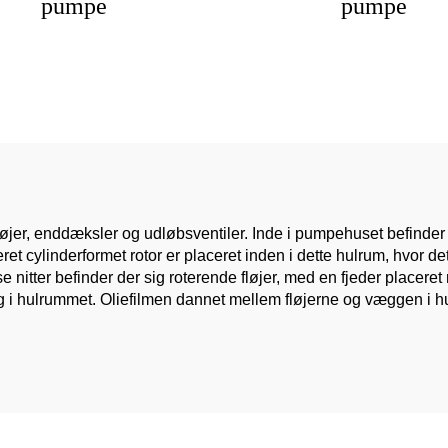
pumpe
pumpe
løjer, enddæksler og udløbsventiler. Inde i pumpehuset befinder
et cylinderformet rotor er placeret inden i dette hulrum, hvor 
sse nitter befinder der sig roterende fløjer, med en fjeder placere
æg i hulrummet. Oliefilmen dannet mellem fløjerne og væggen i