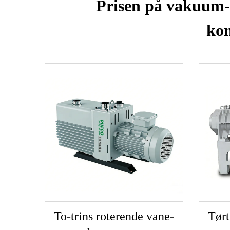
Prisen på vakuum-p
kon
To-trins roterende vane-
Tørt