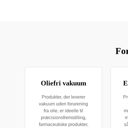
Fo
Oliefri vakuum
E
Produkter, der leverer
Pr
vakuum uden forurening
fra olie, er ideelle til
m
præcisionsfremstilling,
m
farmaceutiske produkter,
så