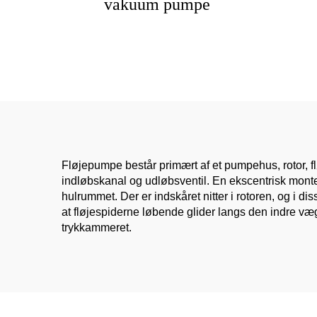
vakuum pumpe
Fløjepumpe består primært af et pumpehus, rotor, f
indløbskanal og udløbsventil. En ekscentrisk monter
hulrummet. Der er indskåret nitter i rotoren, og i di
at fløjespiderne løbende glider langs den indre v
trykkammeret.