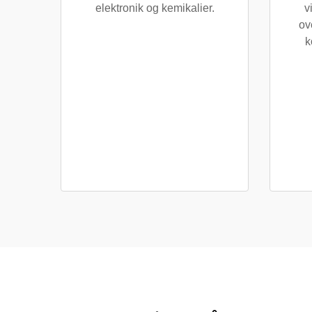
elektronik og kemikalier.
v
ov
k