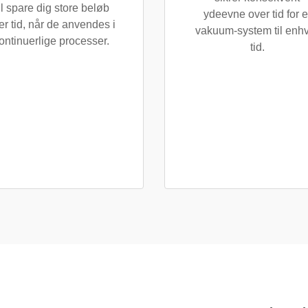
il spare dig store beløb
ydeevne over tid for e
er tid, når de anvendes i
vakuum-system til enh
ontinuerlige processer.
tid.