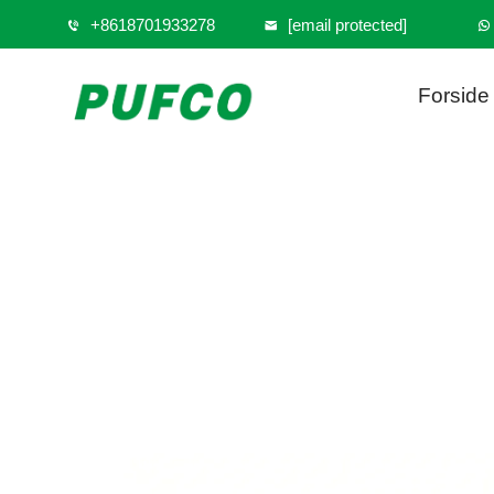
+8618701933278
[email protected]
Forside