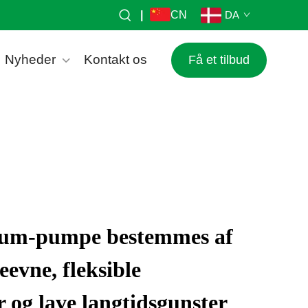
|
CN
DA
Nyheder
Kontakt os
Få et tilbud
uum-pumpe bestemmes af
eevne, fleksible
 og lave langtidsgunster