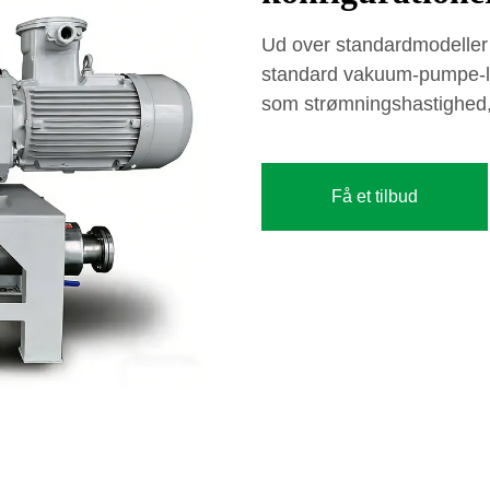
Ud over standardmodeller
standard vakuum-pumpe-løs
som strømningshastighed, 
Få et tilbud