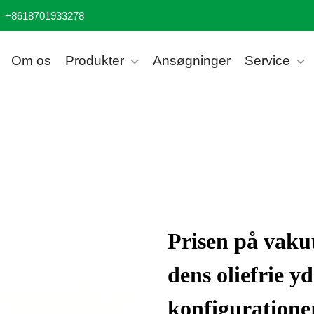
+8618701933278
Om os
Produkter
Ansøgninger
Service
Prisen på vak
dens oliefrie yd
konfigurationer