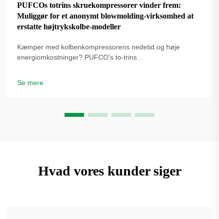
PUFCOs totrins skruekompressorer vinder frem:
Muliggør for et anonymt blowmolding-virksomhed at
erstatte højtrykskolbe-modeller
Kæmper med kolbenkompressorens nedetid og høje
energiomkostninger? PUFCO's to-trins
skrueluftkompressorer øger effektivitet, driftstid og
flaskekvalitet. Se hvordan blæseformere reducerer
Se mere
omkostninger – anmod om en løsningsgennemgang.
Hvad vores kunder siger