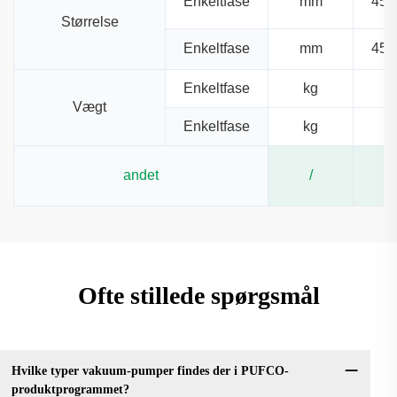
Enkeltfase
mm
455
Størrelse
Enkeltfase
mm
455
Enkeltfase
kg
Vægt
Enkeltfase
kg
andet
/
Ofte stillede spørgsmål
Hvilke typer vakuum-pumper findes der i PUFCO-
produktprogrammet?