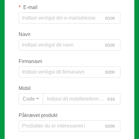
E-mail
0/100
Navn
0/100
Firmanavn
0/200
Mobil
Code
0/16
Påkrævet produkt
0/200