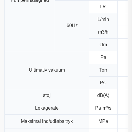
Pumpenhastighed
L/s
L/min
60Hz
m3/h
cfm
Pa
Ultimativ vakuum
Torr
≤
Psi
≤
støj
dB(A)
Lekagerate
Pa·m³/s
Maksimal ind/udløbs tryk
MPa