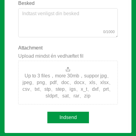
Besked
0/1000
Attachment
Upload mindst én vedhæftet fil
Up to 3 files，more 30mb，suppor jpg、
jpeg、png、pdf、doc、docx、xls、xlsx、
csv、txt、stp、step、igs、x_t、dxf、prt、
sldprt、sat、rar、zip
Indsend