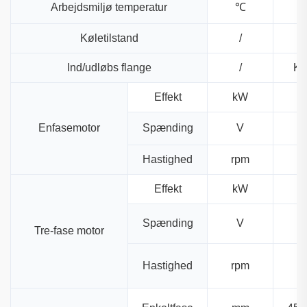
Arbejdsmiljø temperatur
℃
Køletilstand
/
Ind/udløbs flange
/
KF
Effekt
kW
Enfasemotor
Spænding
V
Hastighed
rpm
Effekt
kW
Spænding
V
Tre-fase motor
Hastighed
rpm