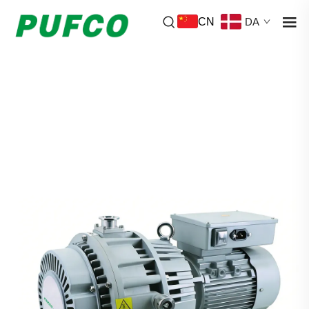
CN
DA