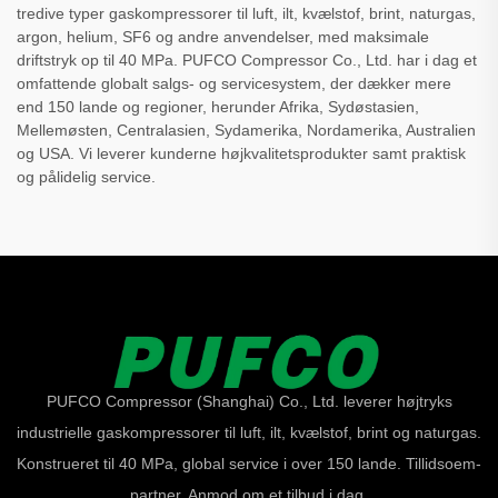
tredive typer gaskompressorer til luft, ilt, kvælstof, brint, naturgas,
argon, helium, SF6 og andre anvendelser, med maksimale
driftstryk op til 40 MPa. PUFCO Compressor Co., Ltd. har i dag et
omfattende globalt salgs- og servicesystem, der dækker mere
end 150 lande og regioner, herunder Afrika, Sydøstasien,
Mellemøsten, Centralasien, Sydamerika, Nordamerika, Australien
og USA. Vi leverer kunderne højkvalitetsprodukter samt praktisk
og pålidelig service.
PUFCO Compressor (Shanghai) Co., Ltd. leverer højtryks
industrielle gaskompressorer til luft, ilt, kvælstof, brint og naturgas.
Konstrueret til 40 MPa, global service i over 150 lande. Tillidsoem-
partner. Anmod om et tilbud i dag.