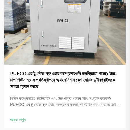
PUFCO-এর টু-স্টেজ স্ক্রু এয়ার কম্প্রেসারগুলি জনপ্রিয়তা পাচ্ছে: উচ্চ-
চাপ পিস্টন মডেল প্রতিস্থাপনে অ্যানোনিমাস ব্লো মোল্ডিং এন্টারপ্রাইজকে
ক্ষমতা প্রদান করছে
পিস্টন কম্প্রেসারের ডাউনটাইম এবং উচ্চ শক্তি খরচের সাথে সংগ্রাম করছেন?
PUFCO-এর টু-স্টেজ স্ক্রু এয়ার কম্প্রেসার দক্ষতা, আপটাইম এবং বোতলের গুণমান
বৃদ্ধি করে। দেখুন কীভাবে ব্লো মোল্ডাররা খরচ কমাচ্ছে—একটি সমাধান পর্যালোচনার
জন্য অনুরোধ করুন।
আরও দেখুন