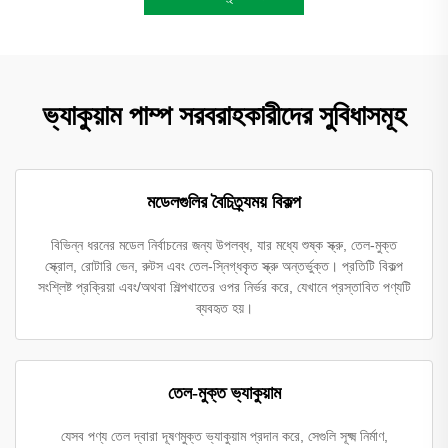
ভ্যাকুয়াম পাম্প সরবরাহকারীদের সুবিধাসমূহ
মডেলগুলির বৈচিত্র্যময় বিকল্প
বিভিন্ন ধরনের মডেল নির্বাচনের জন্য উপলব্ধ, যার মধ্যে শুষ্ক স্ক্রু, তেল-মুক্ত
স্ক্রোল, রোটারি ভেন, রুটস এবং তেল-স্নিগ্ধকৃত স্ক্রু অন্তর্ভুক্ত। প্রতিটি বিকল্প
সংশ্লিষ্ট প্রক্রিয়া এবং/অথবা শিল্পখাতের ওপর নির্ভর করে, যেখানে প্রস্তাবিত পণ্যটি
ব্যবহৃত হয়।
তেল-মুক্ত ভ্যাকুয়াম
যেসব পণ্য তেল দ্বারা দূষণমুক্ত ভ্যাকুয়াম প্রদান করে, সেগুলি সূক্ষ্ম নির্মাণ,