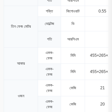
গতি
আরপিএম
শক্তি
কিলোওয়াট
0.55
ভোল্টেজ
ভি
তিন ফেজ মোটর
গতি
আরপিএম
একক-
মিমি
455×265×2
ফেজ
আকার
একক-
মিমি
455×265×2
ফেজ
একক-
কেজি
21
ফেজ
ওজন
একক-
কেজি
20
ফেজ