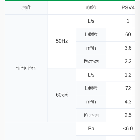
শ্রেণী
ইউনিট
PSV4
L/s
1
L/মিনিট
60
50Hz
m³/h
3.6
সিএফএম
2.2
পাম্পিং স্পিড
L/s
1.2
L/মিনিট
72
60হার্জ
m³/h
4.3
সিএফএম
2.5
Pa
≤6.0