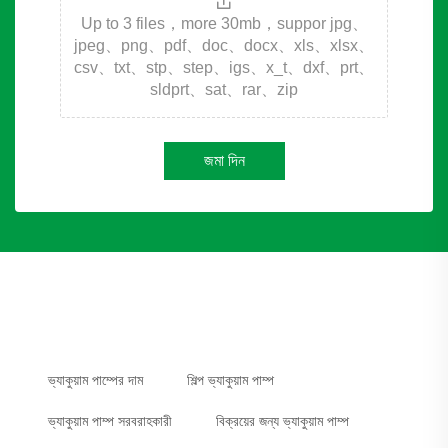
Up to 3 files，more 30mb，suppor jpg、
jpeg、png、pdf、doc、docx、xls、xlsx、
csv、txt、stp、step、igs、x_t、dxf、prt、
sldprt、sat、rar、zip
জমা দিন
ভ্যাকুয়াম পাম্পের দাম
শিল্প ভ্যাকুয়াম পাম্প
ভ্যাকুয়াম পাম্প সরবরাহকারী
বিক্রয়ের জন্য ভ্যাকুয়াম পাম্প