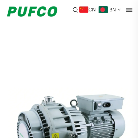
CN
BN