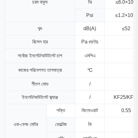
চরম বাকুম
টর
≤6.0×10⁻²
Psi
≤1.2×10⁻⁴
শব্দ
dB(A)
≤52
রিসেল হার
Pa·m³/s
সর্বোচ্চ ইনলেট/আউটলেট চাপ
এমপিএ
কাজের পরিবেশগত তাপমাত্রা
℃
শীতল মোড
/
ইনলেট/আউটলেট ফ্ল্যাঞ্জ
/
KF25/KF1
শক্তি
কিলোওয়াট
0.55
এক-ফেজ মোটর
ভোল্টেজ
ভি