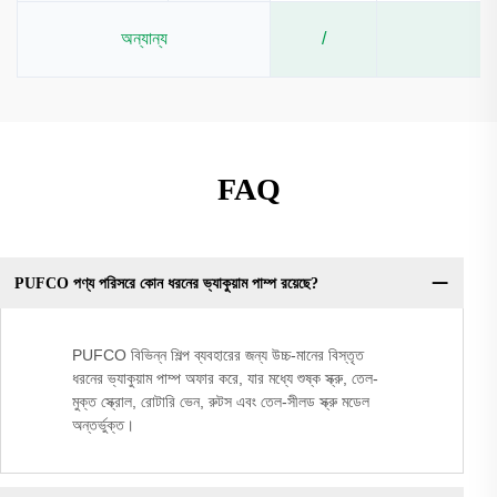
অন্যান্য
/
FAQ
PUFCO পণ্য পরিসরে কোন ধরনের ভ্যাকুয়াম পাম্প রয়েছে?
PUFCO বিভিন্ন শিল্প ব্যবহারের জন্য উচ্চ-মানের বিস্তৃত
ধরনের ভ্যাকুয়াম পাম্প অফার করে, যার মধ্যে শুষ্ক স্ক্রু, তেল-
মুক্ত স্ক্রোল, রোটারি ভেন, রুটস এবং তেল-সীলড স্ক্রু মডেল
অন্তর্ভুক্ত।