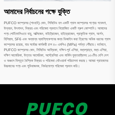
আমাদের নির্বাচনের পক্ষে যুক্তি
PUFCO কম্প্রেসর (শাংহাই) কোং, লিমিটেড হল একটি গ্যাস কম্প্রেসর পণ্যের গবেষণা,
উন্নয়ন, উৎপাদন, বিক্রয় এবং পরিষেবা প্রদানে নিয়োজিত একটি গ্রুপ কোম্পানি। আমাদের
পণ্য পোর্টফোলিওতে বায়ু, অক্সিজেন, নাইট্রোজেন, হাইড্রোজেন, প্রাকৃতিক গ্যাস, আর্গন,
হিলিয়াম, SF6 এবং অন্যান্য অ্যাপ্লিকেশনের জন্য ডিজাইন করা ত্রিশের অধিক ধরনের গ্যাস
কম্প্রেসর রয়েছে, যার সর্বোচ্চ কার্যকরী চাপ ৪০ এমপিএ (MPa) পর্যন্ত পৌঁছায়। বর্তমানে,
PUFCO কম্প্রেসর কোং, লিমিটেড আফ্রিকা, দক্ষিণ-পূর্ব এশিয়া, মধ্যপ্রাচ্য, মধ্য এশিয়া,
দক্ষিণ আমেরিকা, উত্তর আমেরিকা, অস্ট্রেলিয়া এবং মার্কিন যুক্তরাষ্ট্রসহ ১৫০টির বেশি দেশ
ও অঞ্চলে বিস্তৃত বৈশ্বিক বিক্রয় ও পরিষেবা নেটওয়ার্ক পরিচালনা করছে। আমরা গ্রাহকদের
উচ্চমানের পণ্য এবং সুবিধাজনক, নির্ভরযোগ্য পরিষেবা প্রদান করি।