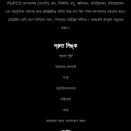
PUFCO কম্প্রেসার (শাংহাই) কোং, লিমিটেড বায়ু, অক্সিজেন, নাইট্রোজেন, হাইড্রোজেন
এবং প্রাকৃতিক গ্যাসের জন্য 40MPa পর্যন্ত উচ্চ-চাপ শিল্প গ্যাস কম্প্রেসার সরবরাহ করে।
150টির বেশি দেশে বৈশ্বিক সেবা। বিশ্বস্ত OEM পার্টনার। আজকেই উদ্ধৃতি অনুরোধ
করুন।
দ্রুত লিঙ্ক
প্রথম পৃষ্ঠা
আমাদের সম্পর্কে
পণ্য
অ্যাপ্লিকেশনস
পরিষেবা
খবর
আমাদের সাথে যোগাযোগ করুন