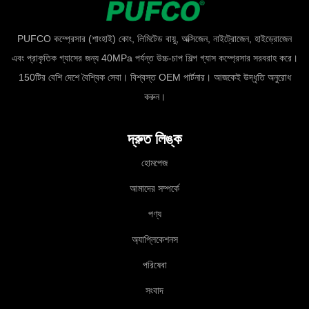
PUFCO কম্প্রেসার (শাংহাই) কোং, লিমিটেড বায়ু, অক্সিজেন, নাইট্রোজেন, হাইড্রোজেন
এবং প্রাকৃতিক গ্যাসের জন্য 40MPa পর্যন্ত উচ্চ-চাপ শিল্প গ্যাস কম্প্রেসার সরবরাহ করে।
150টির বেশি দেশে বৈশ্বিক সেবা। বিশ্বস্ত OEM পার্টনার। আজকেই উদ্ধৃতি অনুরোধ
করুন।
দ্রুত লিঙ্ক
হোমপেজ
আমাদের সম্পর্কে
পণ্য
অ্যাপ্লিকেশনস
পরিষেবা
সংবাদ