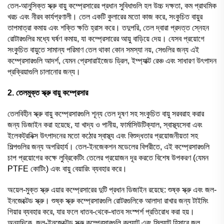
তেল-আনুসিক্ত স্ক্রু বায়ু কম্প্রেসারের প্রধান সুবিধাগুলি হল উচ্চ দক্ষতা, কম প্রাথমিক
খরচ এবং নীরব কার্যপ্রণালী। তেল একটি কুলারের মতো কাজ করে, সংকুচিত বায়ুর
তাপমাত্রা কমায় এবং শক্তি ক্ষতি হ্রাস করে। তদুপরি, তেল দ্বারা প্রদত্ত স্নেহন
রোটারগুলির মধ্যে ঘর্ষণ কমায়, যা কম্প্রেসারের আয়ু বাড়িয়ে দেয়। যেসব প্রয়োগে
সংকুচিত বায়ুতে সামান্য পরিমাণ তেল থাকা কোন সমস্যা নয়, সেগুলির জন্য এই
কম্প্রেসারগুলি আদর্শ, যেমন প্রেসারাইজেড ড্রিল, ইম্প্যাক্ট রেঞ্চ এবং সাধারণ উৎপাদন
প্রক্রিয়াগুলি চালানোর জন্য।
2. তেলমুক্ত স্ক্রু বায়ু কম্প্রেসার
তেলবিহীন স্ক্রু বায়ু কম্প্রেসারগুলি শূন্য তেল দূষণ সহ সংকুচিত বায়ু সরবরাহ করার
জন্য ডিজাইন করা হয়েছে, যা খাদ্য ও পানীয়, ফার্মাসিউটিক্যাল, স্বাস্থ্যসেবা এবং
ইলেকট্রনিক্স উৎপাদনের মতো কঠোর স্বাস্থ্য এবং বিশুদ্ধতার প্রয়োজনীয়তা সহ
শিল্পগুলির জন্য অপরিহার্য। তেল-ইনজেকশন মডেলের বিপরীতে, এই কম্প্রেসারগুলি
চাপ প্রয়োগের কক্ষে লুব্রিকেটিং তেলের প্রয়োজন দূর করতে বিশেষ উপকরণ (যেমন
PTFE কোটিং) এবং বায়ু বেয়ারিং ব্যবহার করে।
অয়েল-মুক্ত স্ক্রু এয়ার কম্প্রেসারের দুটি প্রধান ডিজাইন রয়েছে: শুষ্ক স্ক্রু এবং জল-
ইনজেক্টেড স্ক্রু। শুষ্ক স্ক্রু কম্প্রেসারগুলি রোটরগুলিকে আলাদা রাখার জন্য টাইমিং
গিয়ার ব্যবহার করে, যার ফলে ধাতব-থেকে-ধাতব সংস্পর্শ প্রতিরোধ করা হয়।
অন্যদিকে, জল-ইনজেক্টেড স্ক্রু কম্প্রেসারগুলি কুল্যান্ট এবং সিল্যান্ট হিসাবে জল