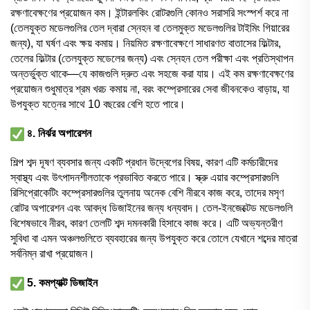
রক্ষণাবেক্ষণের প্রয়োজন কম। ইন্টারলকিং রোটরগুলি কোনও সরাসরি সংস্পর্শ করে না
(তেলযুক্ত মডেলগুলির তেল দ্বারা স্নেহন বা তেলমুক্ত মডেলগুলির টাইমিং গিয়ারের
জন্য), যা ঘর্ষণ এবং ক্ষয় কমায়। নিয়মিত রক্ষণাবেক্ষণে সাধারণত বাতাসের ফিল্টার,
তেলের ফিল্টার (তেলযুক্ত মডেলের জন্য) এবং স্নেহন তেল পরীক্ষা এবং প্রতিস্থাপন
অন্তর্ভুক্ত থাকে—যে কাজগুলি দ্রুত এবং সহজে করা যায়। এই কম রক্ষণাবেক্ষণের
প্রয়োজন শুধুমাত্র শ্রম খরচ কমায় না, বরং কম্প্রেসারের সেবা জীবনকেও বাড়ায়, যা
উপযুক্ত যত্নের সাথে 10 বছরের বেশি হতে পারে।
৪. নির্ঝর অপারেশন
শিল্প শব্দ দূষণ ব্যবসার জন্য একটি প্রধান উদ্বেগের বিষয়, কারণ এটি কর্মচারীদের
স্বাস্থ্য এবং উৎপাদনশীলতাকে প্রভাবিত করতে পারে। স্ক্রু এয়ার কম্প্রেসারগুলি
রিসিপ্রোকেটিং কম্প্রেসারগুলির তুলনায় অনেক বেশি নীরবে কাজ করে, তাদের মসৃণ
রোটর অপারেশন এবং আবদ্ধ ডিজাইনের জন্য ধন্যবাদ। তেল-ইনজেক্টেড মডেলগুলি
বিশেষভাবে নীরব, কারণ তেলটি শব্দ দমনকারী হিসাবে কাজ করে। এটি অভ্যন্তরীণ
সুবিধা বা এমন অঞ্চলগুলিতে ব্যবহারের জন্য উপযুক্ত করে তোলে যেখানে শব্দের মাত্রা
সর্বনিম্ন রাখা প্রয়োজন।
5. কমপ্যাক্ট ডিজাইন