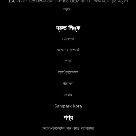
150টির বেশি দেশে বৈশ্বিক সেবা। বিশ্বস্ত OEM পার্টনার। আজকেই উদ্ধৃতি অনুরোধ
করুন।
দ্রুত লিঙ্ক
হোমপেজ
আমাদের সম্পর্কে
পণ্য
অ্যাপ্লিকেশনস
পরিষেবা
সংবাদ
Sampark Kora
পণ্য
অয়েল-ইনজেক্টেড স্ক্রু এয়ার কম্প্রেসর