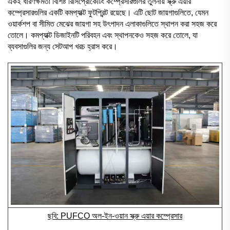
একই ধারণক্ষমতা বিশিষ্ট রিসিপ্রোকেটিং কম্প্রেসারগুলির তুলনায় স্ক্রু এয়ার
কম্প্রেসারগুলির একটি কমপ্যাক্ট ফুটপ্রিন্ট রয়েছে। এটি ছোট জায়গাগুলিতে, যেমন
ওয়ার্কশপ বা সীমিত মেঝের জায়গা সহ উৎপাদন এলাকাগুলিতে স্থাপন করা সহজ করে
তোলে। কমপ্যাক্ট ডিজাইনটি পরিবহন এবং স্থাপনকেও সহজ করে তোলে, যা
ব্যবসাগুলির জন্য সেটআপ খরচ হ্রাস করে।
ছবি: PUFCO অল-ইন-ওয়ান স্ক্রু এয়ার কম্প্রেসার