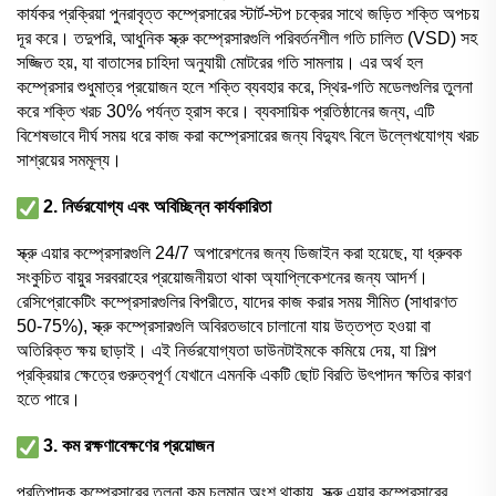
কার্যকর প্রক্রিয়া পুনরাবৃত্ত কম্প্রেসারের স্টার্ট-স্টপ চক্রের সাথে জড়িত শক্তি অপচয়
দূর করে। তদুপরি, আধুনিক স্ক্রু কম্প্রেসারগুলি পরিবর্তনশীল গতি চালিত (VSD) সহ
সজ্জিত হয়, যা বাতাসের চাহিদা অনুযায়ী মোটরের গতি সামলায়। এর অর্থ হল
কম্প্রেসার শুধুমাত্র প্রয়োজন হলে শক্তি ব্যবহার করে, স্থির-গতি মডেলগুলির তুলনা
করে শক্তি খরচ 30% পর্যন্ত হ্রাস করে। ব্যবসায়িক প্রতিষ্ঠানের জন্য, এটি
বিশেষভাবে দীর্ঘ সময় ধরে কাজ করা কম্প্রেসারের জন্য বিদ্যুৎ বিলে উল্লেখযোগ্য খরচ
সাশ্রয়ের সমমূল্য।
2. নির্ভরযোগ্য এবং অবিচ্ছিন্ন কার্যকারিতা
স্ক্রু এয়ার কম্প্রেসারগুলি 24/7 অপারেশনের জন্য ডিজাইন করা হয়েছে, যা ধ্রুবক
সংকুচিত বায়ুর সরবরাহের প্রয়োজনীয়তা থাকা অ্যাপ্লিকেশনের জন্য আদর্শ।
রেসিপ্রোকেটিং কম্প্রেসারগুলির বিপরীতে, যাদের কাজ করার সময় সীমিত (সাধারণত
50-75%), স্ক্রু কম্প্রেসারগুলি অবিরতভাবে চালানো যায় উত্তপ্ত হওয়া বা
অতিরিক্ত ক্ষয় ছাড়াই। এই নির্ভরযোগ্যতা ডাউনটাইমকে কমিয়ে দেয়, যা শিল্প
প্রক্রিয়ার ক্ষেত্রে গুরুত্বপূর্ণ যেখানে এমনকি একটি ছোট বিরতি উৎপাদন ক্ষতির কারণ
হতে পারে।
3. কম রক্ষণাবেক্ষণের প্রয়োজন
প্রতিপাদক কম্প্রেসারের তুলনা কম চলমান অংশ থাকায়, স্ক্রু এয়ার কম্প্রেসারের