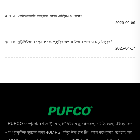
API 618 রেসিপ্রোকেটিং কম্প্রেসর: মানক, বৈশিষ্ট্য এবং প্রয়োগ
2026-06-06
স্ক্রু বনাম সেন্ট্রিফিউগাল কম্প্রেসর: কোন প্রযুক্তি আপনার উৎপাদন স্কেলের জন্য উপযুক্ত?
2026-04-17
PUFCO কম্প্রেসার (শাংহাই) কোং, লিমিটেড বায়ু, অক্সিজেন, নাইট্রোজেন, হাইড্রোজেন
এবং প্রাকৃতিক গ্যাসের জন্য 40MPa পর্যন্ত উচ্চ-চাপ শিল্প গ্যাস কম্প্রেসার সরবরাহ করে।