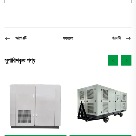
আগেরটি
পরবর্তী
সবগুলো
সুপারিশকৃত পণ্য