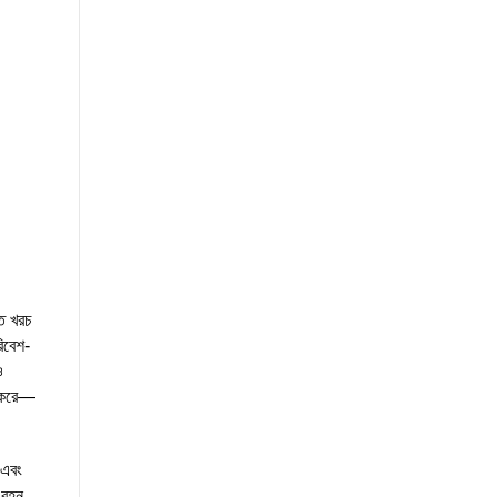
ি খরচ
রিবেশ-
ও
ম করে—
 এবং
 বহন