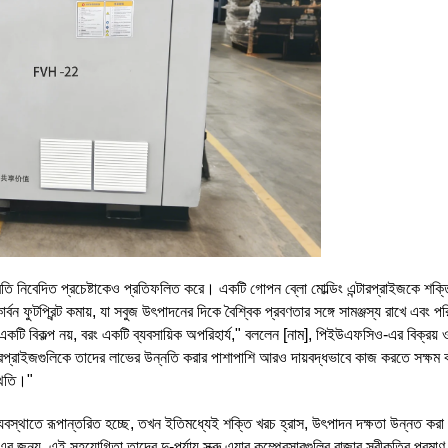
িবেদিত প্রচেষ্টাকেও প্রতিফলিত করে। একটি গোপন ব্লো মোল্ডিং এন্টারপ্রাইজকে শক্ত
ন ফুটপ্রিন্ট কমায়, যা সবুজ উৎপাদনের দিকে বৈশ্বিক প্রবণতার সঙ্গে সামঞ্জস্য রাখে এবং প
একটি বিকল্প নয়, বরং একটি ব্যবসায়িক অপরিহার্য," বললেন [নাম], পিইউএফসিও-এর বিক্রয় 
ি এন্টারপ্রাইজগুলিকে তাদের লাভের উন্নতি করার পাশাপাশি আরও দায়বদ্ধভাবে কাজ করতে সক্ষ
থিতি।"
যবস্থাতে রূপান্তরিত হচ্ছে, তখন ইতিমধ্যেই শক্তি খরচ হ্রাস, উৎপাদন দক্ষতা উন্নত করা
্য, এই সহযোগিতা তাদের দু-পর্যায় স্ক্রু এয়ার কম্প্রেসারগুলির বাজার স্বীকৃতির প্রমাণ