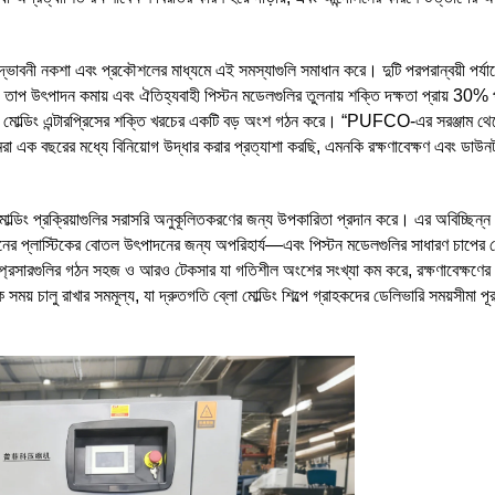
উদ্ভাবনী নকশা এবং প্রকৌশলের মাধ্যমে এই সমস্যাগুলি সমাধান করে। দুটি পরপরান্বয়ী পর্যায়ে
, তাপ উৎপাদন কমায় এবং ঐতিহ্যবাহী পিস্টন মডেলগুলির তুলনায় শক্তি দক্ষতা প্রায় 30% প
 ব্লো মোল্ডিং এন্টারপ্রিসের শক্তি খরচের একটি বড় অংশ গঠন করে। “PUFCO-এর সরঞ্জাম থে
মরা এক বছরের মধ্যে বিনিয়োগ উদ্ধার করার প্রত্যাশা করছি, এমনকি রক্ষণাবেক্ষণ এবং ডাউন
 মোল্ডিং প্রক্রিয়াগুলির সরাসরি অনুকূলিতকরণের জন্য উপকারিতা প্রদান করে। এর অবিচ্ছিন্ন
চমানের প্লাস্টিকের বোতল উৎপাদনের জন্য অপরিহার্য—এবং পিস্টন মডেলগুলির সাধারণ চাপের
্প্রেসারগুলির গঠন সহজ ও আরও টেকসার যা গতিশীল অংশের সংখ্যা কম করে, রক্ষণাবেক্ষণের
সময় চালু রাখার সমমূল্য, যা দ্রুতগতি ব্লো মোল্ডিং শিল্পে গ্রাহকদের ডেলিভারি সময়সীমা পূ