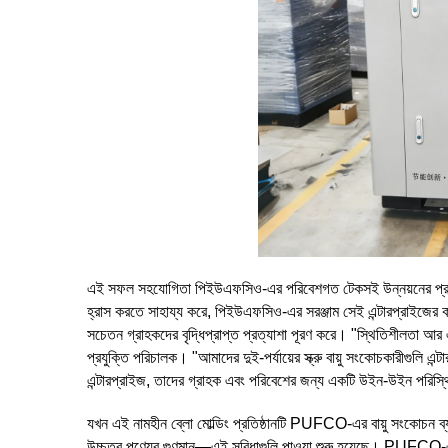
এই সফল সহযোগিতা পিইউএফসিও-এর পরিবেশগত টেকসই উন্নয়নের প্রতি ন
হ্রাস করতে সাহায্য করে, পিইউএফসিও-এর সরঞ্জাম সেই এন্টারপ্রাইজের কার্ব
সচেতন গ্রাহকদের বৃদ্ধিপ্রাপ্ত প্রত্যাশা পূরণ করে। "স্থিতিশীলতা আর 
প্রযুক্তি পরিচালক। "আমাদের দুই-পর্যায়ের স্ক্রু বায়ু সংকোচকারীগুল
এন্টারপ্রাইজ, তাদের গ্রাহক এবং পরিবেশের জন্য একটি উইন-উইন পরিস্
যখন এই নামহীন ব্লো মোল্ডিং প্রতিষ্ঠানটি PUFCO-এর বায়ু সংকোচন ব্
উচ্চতর পণ্যের গুণমান—এই সুবিধাগুলি পাওয়া শুরু হয়েছে। PUFCO-এর জন