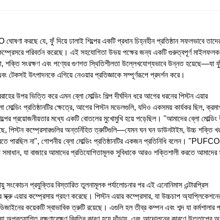
ঘোষণা করছে যে, ফুঁ দিয়ে ঢালাই শিল্পের একটি প্রধান চিহ্নহীন প্রতিষ্ঠান সফলভাবে তাদের
য়ু কম্প্রেসরে পরিবর্তন করেছে। এই সহযোগিতা উভয় পক্ষের জন্য একটি গুরুত্বপূর্ণ মাইলফলক
রিতা, শক্তি সংরক্ষণ এবং পণ্যের গুণগত স্থিতিশীলতা উল্লেখযোগ্যভাবে উন্নত হয়েছে—যা ফুঁ
ং টেকসই উৎপাদনকে এগিয়ে নেওয়ার প্রতিজ্ঞাকে সম্পূর্ণরূপে প্রদর্শন করে।
বরাহের উপর ভিত্তি করে এমন ব্লো মোল্ডিং শিল্প দীর্ঘদিন ধরে আগের ধরনের পিস্টন এয়ার
্লো মোল্ডিং প্রতিষ্ঠানটির ক্ষেত্রে, আগের পিস্টন মডেলগুলি, যদিও একসময় কার্যকর ছিল, ক্রম
িল্পের প্রয়োজনীয়তার মধ্যে একটি বোতলের মুখোমুখি হয়ে পড়েছিল। "আমাদের ব্লো মোল্ডিং
ঠছে, পিস্টন কম্প্রেসারগুলির অন্তর্নিহিত ত্রুটিগুলি—যেমন ঘন ঘন ডাউনটাইম, উচ্চ শক্তি 
ে পারছিল না", গোপনীয় ব্লো মোল্ডিং প্রতিষ্ঠানটির একজন প্রতিনিধি বলেন। "PUFCO
 সক্রিয় সমাধান, যা বাজারে আমাদের প্রতিযোগিতামূলক সুবিধাকে আরও শক্তিশালী করতে আমাদের 
ায়ু সংকোচন প্রযুক্তির বিস্তারিত তুলনামূলক পর্যালোচনার পর এই এনোনিমাস এন্টারপ্রিস
স্ক্রু এয়ার কম্প্রেসার গ্রহণ করেছে। পিস্টন এয়ার কম্প্রেসার, যা উচ্চচাপ অ্যাপ্লিকেশনে
িজাইনের কয়েকটি স্বাভাবিক ত্রুটি রয়েছে। এগুলি হল তীব্র কম্পন এবং শব্দ যা কর্মশালার 
় যা অপ্রত্যাশিত রক্ষণাবেক্ষণ বিরতির কারণ হয়ে দাঁড়ায়, এবং আন্দোলনের কারণে উত্তাপের 