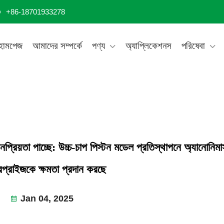
+86-18701933278
োমপেজ
আমাদের সম্পর্কে
পণ্য
অ্যাপ্লিকেশনস
পরিষেবা
প্রিয়তা পাচ্ছে: উচ্চ-চাপ পিস্টন মডেল প্রতিস্থাপনে অ্যানোনিমা
টারপ্রাইজকে ক্ষমতা প্রদান করছে
Jan 04, 2025