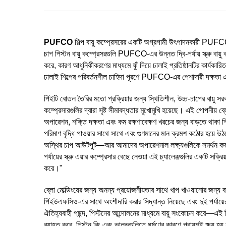
PUFCO
শিল্প বায়ু কম্প্রেসরের একটি অগ্রগামী উৎপাদনকারী PUFCO 
চাপ পিস্টন বায়ু কম্প্রেসরগুলি PUFCO-এর উন্নত দ্বি-পর্যায় স্ক্রু বা
করে, কারণ আধুনিকীকরণের মাধ্যমে ফুঁ দিয়ে ঢালাই প্রতিষ্ঠানটির কার্যকা
ঢালাই শিল্পের পরিবর্তনশীল চাহিদা পূরণে PUFCO-এর পেশাদারী দক্ষতা এব
পিইটি বোতল তৈরির মতো প্রক্রিয়ার জন্য স্থিতিশীল, উচ্চ-চাপের বায়ু সর
কম্প্রেসারগুলির দ্বারা সৃষ্ট সীমাবদ্ধতার মুখোমুখি হয়েছে। এই গোপনীয় ব
অপারেশন, শক্তি দক্ষতা এবং কম রক্ষণাবেক্ষণ খরচের জন্য বাড়তে থাকা শ
পরিমাণ বৃদ্ধি পাওয়ার সাথে সাথে এবং গুণমানের মান ক্রমশ কঠোর হয়ে উ
অস্থির চাপ আউটপুট—আর আমাদের অপারেশনাল লক্ষ্যগুলিকে সমর্থন করত
পর্যায়ের স্ক্রু এয়ার কম্প্রেসার বেছে নেওয়া এই চ্যালেঞ্জগুলির একটি
করে।"
ব্লো মোল্ডিংয়ের জন্য অনন্য প্রয়োজনীয়তার সাথে খাপ খাওয়ানোর জন্য ব
পিইউএফসিও-এর সাথে অংশীদারি করার সিদ্ধান্ত নিয়েছে এবং দুই পর্যায়ের 
ঐতিহ্যবাহী পছন্দ, পিস্টনের আন্দোলনের মাধ্যমে বায়ু সংকোচন করে—এই ড
ব্যাহত করে, পিস্টন রিং এবং ভালভগুলিতে ঘর্ষণের কারণে প্রায়শই ক্ষয় হয