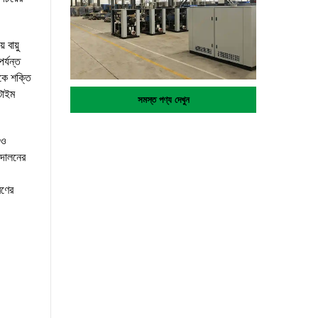
 বায়ু
র্যন্ত
কে শক্তি
টাইম
সমস্ত পণ্য দেখুন
 ও
 দোলনের
রণের