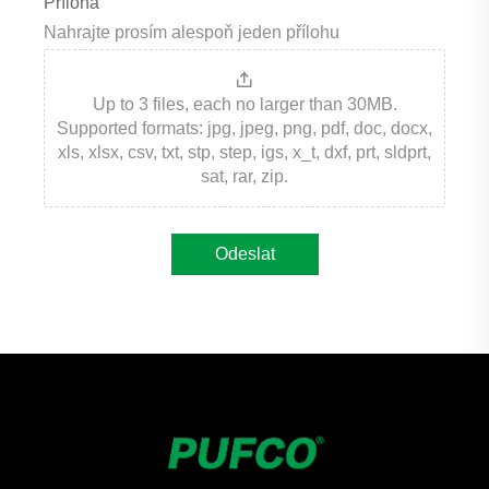
Příloha
Nahrajte prosím alespoň jeden přílohu
Up to 3 files, each no larger than 30MB.
Supported formats: jpg, jpeg, png, pdf, doc, docx,
xls, xlsx, csv, txt, stp, step, igs, x_t, dxf, prt, sldprt,
sat, rar, zip.
Odeslat