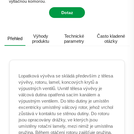
výtlačnou komorou.
Dotaz
Výhody
Technické
Často kladené
Přehled
produktu
parametry
otázky
Lopatková vývěva se skládá především z tělesa
vývěvy, rotoru, lamel, koncových krytů a
výpustných ventilů. Uvnitř tělesa vývěvy je
válcová dutina opatřená sacím kanálem a
výpustným ventilem. Do této dutiny je umístěn
excentricky umístěný válcový rotor, jehož vrchol
zůstává v kontaktu se stěnou dutiny. Do rotoru
jsou opracovány drážky, ve kterých jsou
umístěny rotační lamely, mezi nimiž je umístěna
pružina. Během otáčení rotoru zajišťuje pružina,