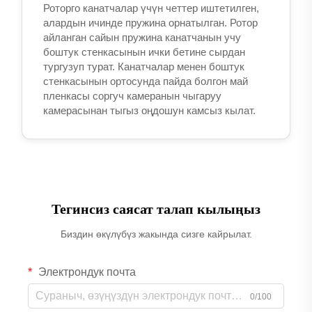
Роторго канатчалар үчүн четтер иштетилген,
алардын ичинде пружина орнатылган. Ротор
айланган сайын пружина канатчанын учу
боштук стенкасынын ички бетине сырдан
тургузуп турат. Канатчалар менен боштук
стенкасынын ортосунда пайда болгон май
пленкасы соргуч камеранын чыгаруу
камерасынан тыгыз оңдошун камсыз кылат.
Тегинсиз саясат талап кылыңыз
Биздин өкүлүбүз жакында сизге кайрылат.
Электрондук почта
0/100