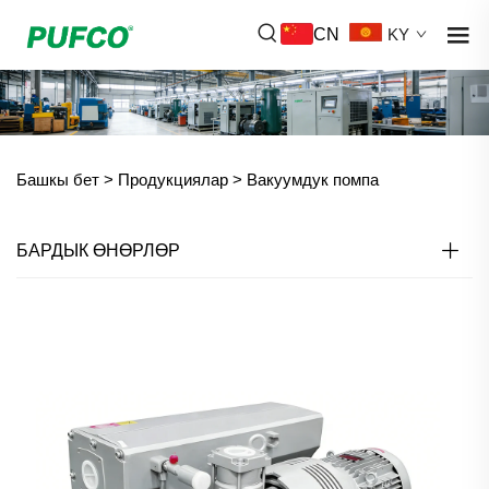
CN
KY
Башкы бет >
Продукциялар
>
Вакуумдук помпа
БАРДЫК ӨНӨРЛӨР