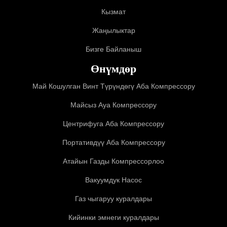
Кызмат
Жаңылыктар
Бизге Байланыш
Өнүмдөр
Май Кошулган Винт Түрүндөгү Аба Компрессору
Майсыз Ауа Компрессору
Центрифуга Аба Компрессору
Портативдүү Аба Компрессору
Атайын Газды Компрессорлоо
Вакуумдук Насос
Газ чыгаруу куралдары
Кийинки эмнеги куралдары