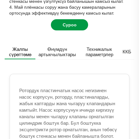
стенкасы менен үзгүлтүксүз байланышын камсыз кылат.
4. Май плёнкасы соруу жана басуу камераларынын
ортосунда эффективдүү бекемдөөнү камсыз кылат.
Суроо
Жалпы
Өнүмдүн
Техникалык
ККБ
сүрөттөмө
артыкчылыктары
параметрлер
Ротордук пластинчатык насос негизинен
насос корпусун, роторду, пластиналарды,
жабык каптарды жана чыгаруу клапандарын
камтыйт. Насос корпусунун ичинде киргизүү
каналы менен чыгаруу клапаны орнатылган
цилиндрик боштук бар. Бул боштукка
эксцентрикти ротор орнатылган, анын төбөсү
боштук стенкасы менен байланышта болот.