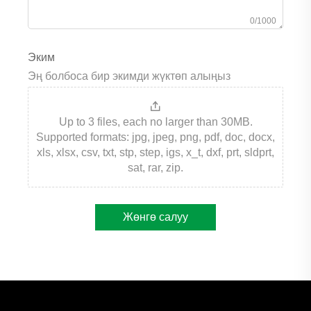
0/1000
Эким
Эң болбоса бир экимди жүктөп алыңыз
Up to 3 files, each no larger than 30MB.
Supported formats: jpg, jpeg, png, pdf, doc, docx,
xls, xlsx, csv, txt, stp, step, igs, x_t, dxf, prt, sldprt,
sat, rar, zip.
Жөнгө салуу