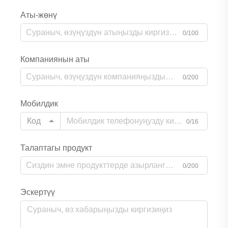
Аты-жөнү
0/100
Компаниянын аты
0/200
Мобилдик
Код
0/16
Талаптагы продукт
0/200
Эскертүү