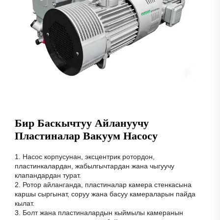
Бир Баскычтуу Айлануучу
Пластиналар Вакуум Насосу
1. Насос корпусунан, эксцентрик ротордон,
пластинкалардан, жабылгычтардан жана чыгуучу
клапандардан турат.
2. Ротор айланганда, пластиналар камера стенкасына
каршы сыргынат, соруу жана басуу камераларын пайда
кылат.
3. Болт жана пластиналардын кыймылы камеранын