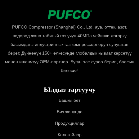
PUFCO Compressor (Shanghai) Co., Ltd. ауа, оттек, азот,
водород жана табигый газ үчүн 40МПа чейинки жогорку
басымдагы индустриялык газ компрессорлорун сунуштап
берет. Дүйнөнүн 150+ өлкөсүндө глобалдык кызмат көрсөтүү
менен ишенчтүү OEM-партнер. Бүгүн эле суроо берип, баасын
билесиз!
Ылдыз тартуучу
Башкы бет
Биз жөнүндө
Продукциялар
Көлөгөйлөр