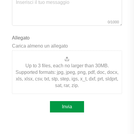
0/1000
Allegato
Carica almeno un allegato
Up to 3 files, each no larger than 30MB.
Supported formats: jpg, jpeg, png, pdf, doc, docx,
xls, xlsx, csv, txt, stp, step, igs, x_t, dxf, prt, sldprt,
sat, rar, zip.
Invia