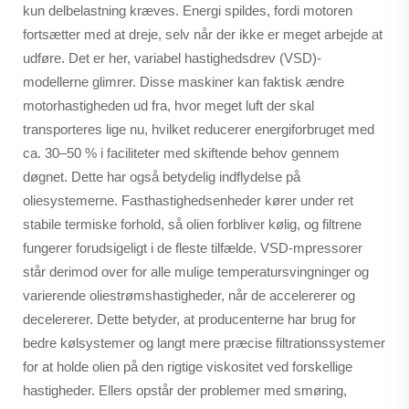
kun delbelastning kræves. Energi spildes, fordi motoren
fortsætter med at dreje, selv når der ikke er meget arbejde at
udføre. Det er her, variabel hastighedsdrev (VSD)-
modellerne glimrer. Disse maskiner kan faktisk ændre
motorhastigheden ud fra, hvor meget luft der skal
transporteres lige nu, hvilket reducerer energiforbruget med
ca. 30–50 % i faciliteter med skiftende behov gennem
døgnet. Dette har også betydelig indflydelse på
oliesystemerne. Fasthastighedsenheder kører under ret
stabile termiske forhold, så olien forbliver kølig, og filtrene
fungerer forudsigeligt i de fleste tilfælde. VSD-mpressorer
står derimod over for alle mulige temperatursvingninger og
varierende oliestrømshastigheder, når de accelererer og
decelererer. Dette betyder, at producenterne har brug for
bedre kølsystemer og langt mere præcise filtrationssystemer
for at holde olien på den rigtige viskositet ved forskellige
hastigheder. Ellers opstår der problemer med smøring,