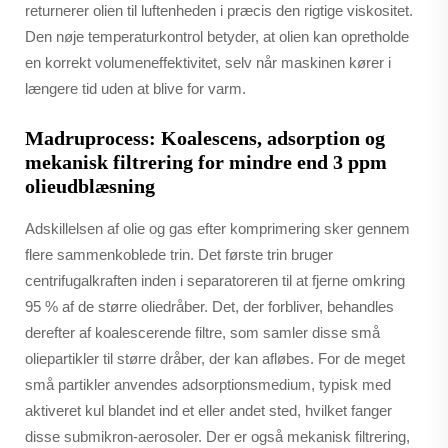
returnerer olien til luftenheden i præcis den rigtige viskositet.
Den nøje temperaturkontrol betyder, at olien kan opretholde
en korrekt volumeneffektivitet, selv når maskinen kører i
længere tid uden at blive for varm.
Madruprocess: Koalescens, adsorption og
mekanisk filtrering for mindre end 3 ppm
olieudblæsning
Adskillelsen af olie og gas efter komprimering sker gennem
flere sammenkoblede trin. Det første trin bruger
centrifugalkraften inden i separatoreren til at fjerne omkring
95 % af de større oliedråber. Det, der forbliver, behandles
derefter af koalescerende filtre, som samler disse små
oliepartikler til større dråber, der kan afløbes. For de meget
små partikler anvendes adsorptionsmedium, typisk med
aktiveret kul blandet ind et eller andet sted, hvilket fanger
disse submikron-aerosoler. Der er også mekanisk filtrering,