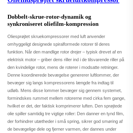
Dobbelt-skrue-rotor-dynamik og
synkroniseret oliefilm-kompression
Oliesprøjtet skruekompressorer med luft anvender
omhyggeligt designede spiralformede rotorer til deres
funktion. Når den mandlige rotor drejer – typisk drevet af en
elektrisk motor – griber dens riller ind i de tilsvarende riller på
den kvindelige rotor, mens de roterer i modsatte retninger.
Denne koordinerede bevægelse genererer luftlommer, der
bevæger sig langs kompressorens længde fra indtag til
udløb. Mens disse lommer bevæger sig gennem systemet,
formindskes rummet mellem rotorerne med cirka fem gange,
hvilket er det, der faktisk komprimerer luften. Den sprøjtede
olie spiller samtidig tre vigtige roller: Den danner en tynd film,
der forhindrer utætheder i små spring, sikrer god smøring af
de bevægelige dele og fjerner varmen, der dannes under