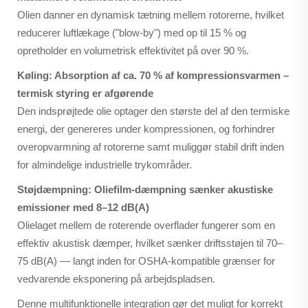
Olien danner en dynamisk tætning mellem rotorerne, hvilket
reducerer luftlækage ("blow-by") med op til 15 % og
opretholder en volumetrisk effektivitet på over 90 %.
Køling: Absorption af ca. 70 % af kompressionsvarmen –
termisk styring er afgørende
Den indsprøjtede olie optager den største del af den termiske
energi, der genereres under kompressionen, og forhindrer
overopvarmning af rotorerne samt muliggør stabil drift inden
for almindelige industrielle trykområder.
Støjdæmpning: Oliefilm-dæmpning sænker akustiske
emissioner med 8–12 dB(A)
Olielaget mellem de roterende overflader fungerer som en
effektiv akustisk dæmper, hvilket sænker driftsstøjen til 70–
75 dB(A) — langt inden for OSHA-kompatible grænser for
vedvarende eksponering på arbejdspladsen.
Denne multifunktionelle integration gør det muligt for korrekt