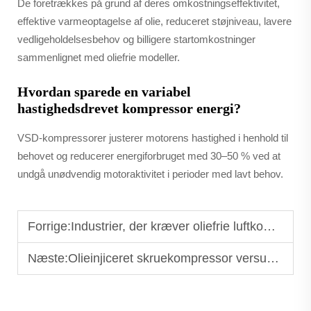
De foretrækkes på grund af deres omkostningseffektivitet,
effektive varmeoptagelse af olie, reduceret støjniveau, lavere
vedligeholdelsesbehov og billigere startomkostninger
sammenlignet med oliefrie modeller.
Hvordan sparede en variabel
hastighedsdrevet kompressor energi?
VSD-kompressorer justerer motorens hastighed i henhold til
behovet og reducerer energiforbruget med 30–50 % ved at
undgå unødvendig motoraktivitet i perioder med lavt behov.
Forrige:
Industrier, der kræver oliefrie luftkompressorer
Næste:
Olieinjiceret skruekompressor versus kolbekompressor: Nøgleforskelle