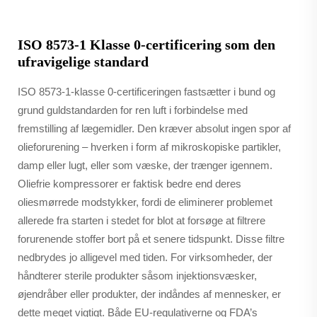
ISO 8573-1 Klasse 0-certificering som den
ufravigelige standard
ISO 8573-1-klasse 0-certificeringen fastsætter i bund og
grund guldstandarden for ren luft i forbindelse med
fremstilling af lægemidler. Den kræver absolut ingen spor af
olieforurening – hverken i form af mikroskopiske partikler,
damp eller lugt, eller som væske, der trænger igennem.
Oliefrie kompressorer er faktisk bedre end deres
oliesmørrede modstykker, fordi de eliminerer problemet
allerede fra starten i stedet for blot at forsøge at filtrere
forurenende stoffer bort på et senere tidspunkt. Disse filtre
nedbrydes jo alligevel med tiden. For virksomheder, der
håndterer sterile produkter såsom injektionsvæsker,
øjendråber eller produkter, der indåndes af mennesker, er
dette meget vigtigt. Både EU-regulativerne og FDA’s