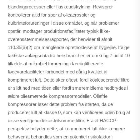
blandingprocesser eller flaskeudskylning. Revisorer
kontrollerer altid for spor af olieaerosoler og
kulbrinteforureninger i disse områder, og når problemer
opstår, modtager produktionsfaciliteter typisk ikke-
overensstemmelsesrapporter, der henviser til afsnit
110.35(a)(2) om manglende opretholdelse af hygiejne. Ifølge
faktiske anlægsdata fra hele branchen er omkring 7 ud af 10
tilfælde af mikrobiel forurening i færdigtilberedte
fødevarefaciliteter forbundet med dårlig kvalitet af
komprimeret luft. Dette sker oftest, fordi koalescerende filtre
er slidt ned med tiden eller fordi smøremidlerne nedbrydes i
ældre oliesmørrede kompressormodeller. Oliefrie
kompressorer løser dette problem fra starten, da de
producerer luft af klasse 0, som kan verificeres uden brug af
disse vedligeholdelsesfølsomme filtre. Fra et HACCP-
perspektiv betyder dette, at komprimeret luft ikke længere
behøver at behandles som en potentiel risikofaktor i