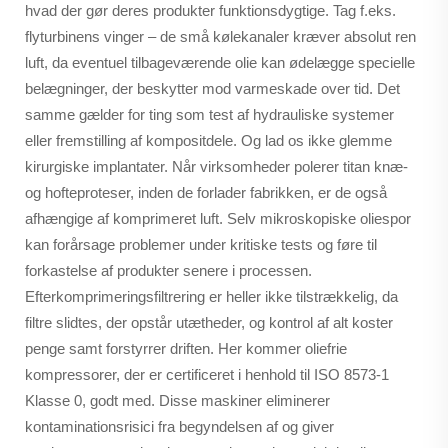
hvad der gør deres produkter funktionsdygtige. Tag f.eks.
flyturbinens vinger – de små kølekanaler kræver absolut ren
luft, da eventuel tilbageværende olie kan ødelægge specielle
belægninger, der beskytter mod varmeskade over tid. Det
samme gælder for ting som test af hydrauliske systemer
eller fremstilling af kompositdele. Og lad os ikke glemme
kirurgiske implantater. Når virksomheder polerer titan knæ-
og hofteproteser, inden de forlader fabrikken, er de også
afhængige af komprimeret luft. Selv mikroskopiske oliespor
kan forårsage problemer under kritiske tests og føre til
forkastelse af produkter senere i processen.
Efterkomprimeringsfiltrering er heller ikke tilstrækkelig, da
filtre slidtes, der opstår utætheder, og kontrol af alt koster
penge samt forstyrrer driften. Her kommer oliefrie
kompressorer, der er certificeret i henhold til ISO 8573-1
Klasse 0, godt med. Disse maskiner eliminerer
kontaminationsrisici fra begyndelsen af og giver