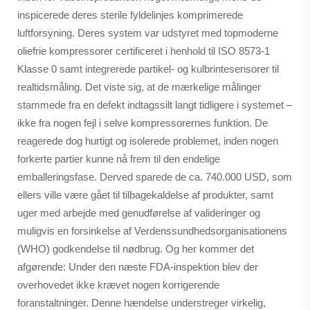
inspicerede deres sterile fyldelinjes komprimerede
luftforsyning. Deres system var udstyret med topmoderne
oliefrie kompressorer certificeret i henhold til ISO 8573-1
Klasse 0 samt integrerede partikel- og kulbrintesensorer til
realtidsmåling. Det viste sig, at de mærkelige målinger
stammede fra en defekt indtagssilt langt tidligere i systemet –
ikke fra nogen fejl i selve kompressorernes funktion. De
reagerede dog hurtigt og isolerede problemet, inden nogen
forkerte partier kunne nå frem til den endelige
emballeringsfase. Derved sparede de ca. 740.000 USD, som
ellers ville være gået til tilbagekaldelse af produkter, samt
uger med arbejde med genudførelse af valideringer og
muligvis en forsinkelse af Verdenssundhedsorganisationens
(WHO) godkendelse til nødbrug. Og her kommer det
afgørende: Under den næste FDA-inspektion blev der
overhovedet ikke krævet nogen korrigerende
foranstaltninger. Denne hændelse understreger virkelig,