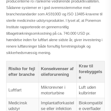
producenterne ro i tankerne vedrørende produktkvaliteten.
Sådanne systemer er i god overensstemmelse med
branchestandarder som AS9100D og ISO 13485-kravene til
sterile medicinske udstyrsprodukter. I lyset af, at Ponemon
Institute rapporterede en gennemsnitlig
tilbagetrækningsomkostning på ca. 740.000 USD pr.
hændelse inden for luftfart alene sidste år, giver investering i
renere luftløsninger både fornuftig forretningslogik og
sikkerhedsmæssig mening.
Krav til
Risiko for fejl
Konsekvenser af
forebyggels
efter branche
olieforurening
e
Mikrorevner i
Luft uden
Luftfart
motorturbine
kulbrinter
Medicinsk
Implantatforkastel
Biokompatibl
udstyr
se eller infektion
e overflader