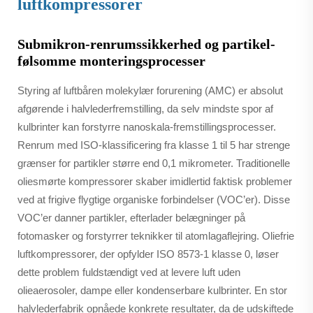
luftkompressorer
Submikron-renrumssikkerhed og partikel-
følsomme monteringsprocesser
Styring af luftbåren molekylær forurening (AMC) er absolut
afgørende i halvlederfremstilling, da selv mindste spor af
kulbrinter kan forstyrre nanoskala-fremstillingsprocesser.
Renrum med ISO-klassificering fra klasse 1 til 5 har strenge
grænser for partikler større end 0,1 mikrometer. Traditionelle
oliesmørte kompressorer skaber imidlertid faktisk problemer
ved at frigive flygtige organiske forbindelser (VOC’er). Disse
VOC’er danner partikler, efterlader belægninger på
fotomasker og forstyrrer teknikker til atomlagaflejring. Oliefrie
luftkompressorer, der opfylder ISO 8573-1 klasse 0, løser
dette problem fuldstændigt ved at levere luft uden
olieaerosoler, dampe eller kondenserbare kulbrinter. En stor
halvlederfabrik opnåede konkrete resultater, da de udskiftede