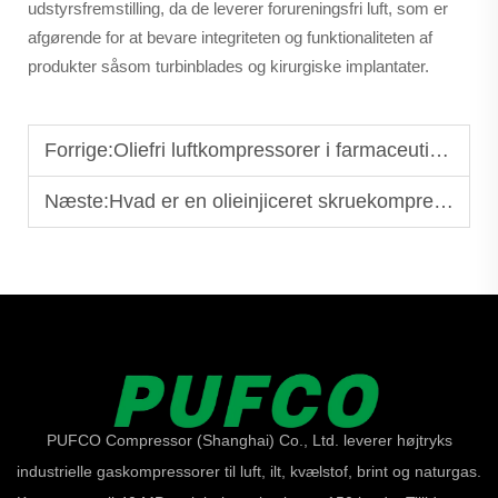
udstyrsfremstilling, da de leverer forureningsfri luft, som er
afgørende for at bevare integriteten og funktionaliteten af
produkter såsom turbinblades og kirurgiske implantater.
Forrige:
Oliefri luftkompressorer i farmaceutisk fremstilling
Næste:
Hvad er en olieinjiceret skruekompressor, og hvordan fungerer den?
PUFCO Compressor (Shanghai) Co., Ltd. leverer højtryks
industrielle gaskompressorer til luft, ilt, kvælstof, brint og naturgas.