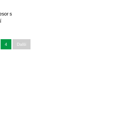
sor s
í
4
Další