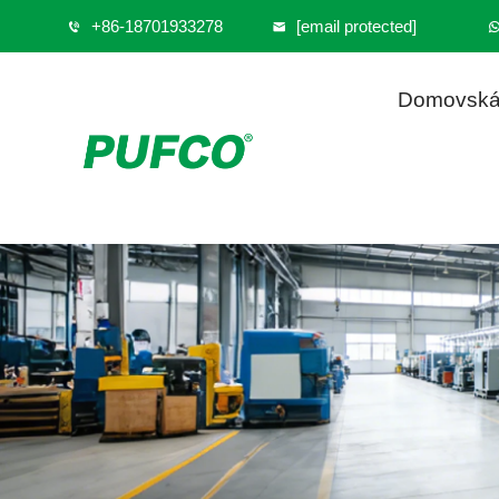
+86-18701933278
[email protected]
Domovská 