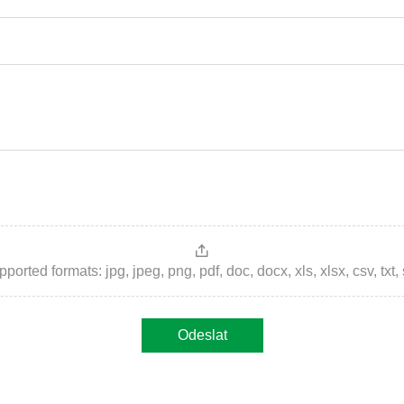
ted formats: jpg, jpeg, png, pdf, doc, docx, xls, xlsx, csv, txt, stp, 
Odeslat