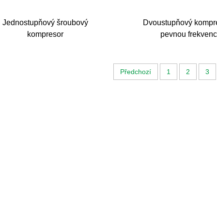
Jednostupňový šroubový
Dvoustupňový kompre
kompresor
pevnou frekvenc
Předchozí
1
2
3