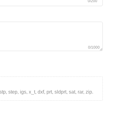
0/200
0/1000
step, igs, x_t, dxf, prt, sldprt, sat, rar, zip.