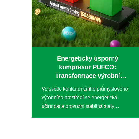
Energeticky úsporný
kompresor PUFCO:
Transformace výrobní
efektivity společnosti
Ve světle konkurenčního průmyslového
výrobního prostředí se energetická
účinnost a provozní stabilita staly
klíčovými faktory udržitelného rozvoje.
Společnost, která je lídrem v oboru
speciálních drátěných sítí, čelila