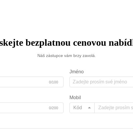
renomovaný...
skejte bezplatnou cenovou nabí
Náš zástupce vám brzy zavolá.
Jméno
0/100
Mobil
Kód
0/200