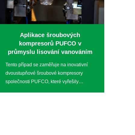
Aplikace šroubových
kompresorů PUFCO v
průmyslu lisování vanováním
Tento případ se zaměřuje na inovativní
dvoustupňové šroubové kompresory
společnosti PUFCO, které vyřešily
kritické provozní problémy u předního
anonymního podniku v oblasti fóliování.
Nahrazení tradičních pístových
kompresorů touto technologií vedlo ke
významným zlepšením...