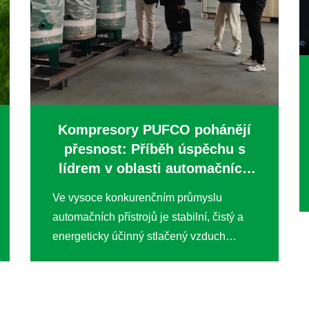
Kompresory PUFCO pohánějí
přesnost: Příběh úspěchu s
lídrem v oblasti automačních
přístrojů
Ve vysoce konkurenčním průmyslu
automačních přístrojů je stabilní, čistý a
energeticky účinný stlačený vzduch
základem výroby – přímo ovlivňuje kvalitu
produktů, provozní efektivitu a
dlouhodobou kontrolu nákladů. Když