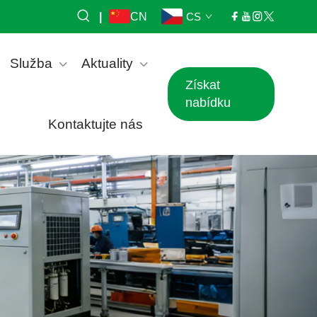
|
CN
CS
Služba
Aktuality
Získat
nabídku
Kontaktujte nás