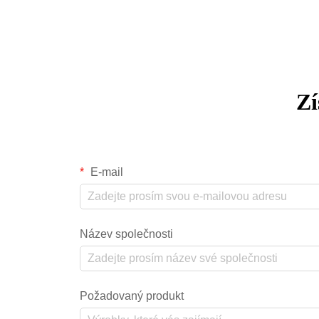
problémům spojeným se zastaralým
systémem stlačeného vzduchu...
Zí
E-mail
Název společnosti
Požadovaný produkt