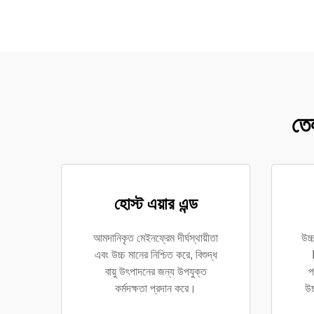
তেল
হোস্ট এয়ার এন্ড
আমদানিকৃত মেইনফ্রেম দীর্ঘস্থায়ীতা
উচ্
এবং উচ্চ মানের নিশ্চিত করে, বিশুদ্ধ
বায়ু উৎপাদনের জন্য উপযুক্ত
প
কর্মদক্ষতা প্রদান করে।
উচ