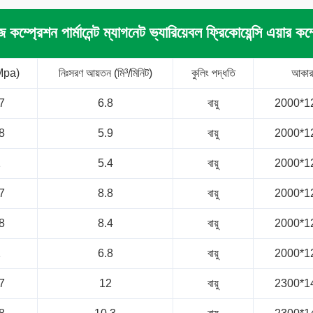
েজ কম্প্রেশন পার্মানেন্ট ম্যাগনেট ভ্যারিয়েবল ফ্রিকোয়েন্সি এয়ার কম্
Mpa)
নিঃসরণ আয়তন (মি³/মিনিট)
কুলিং পদ্ধতি
আকা
7
6.8
বায়ু
2000*1
8
5.9
বায়ু
2000*1
1
5.4
বায়ু
2000*1
7
8.8
বায়ু
2000*1
8
8.4
বায়ু
2000*1
1
6.8
বায়ু
2000*1
7
12
বায়ু
2300*1