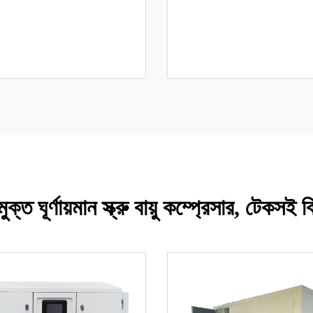
ঘূর্ণায়মান স্ক্রু বায়ু কম্প্রেসার, টেকসই বি