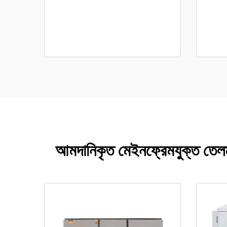
আমদানিকৃত মেইনফ্রেমযুক্ত তেলমুক্ত 