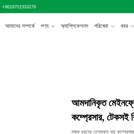
+8618701933278
আমাদের সম্পর্কে
পণ্য
অ্যাপ্লিকেশনস
পরিষেবা
খবর
আমদানিকৃত মেইনফ্রেমযু
কম্প্রেসার, টেকসই বি
শুষ্ক ধরনের তেলমুক্ত বায়ু কম্প্র