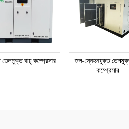
ল তেলমুক্ত বায়ু কম্প্রেসার
জল-স্নেহনযুক্ত তেলমুক্ত
কম্প্রেসার