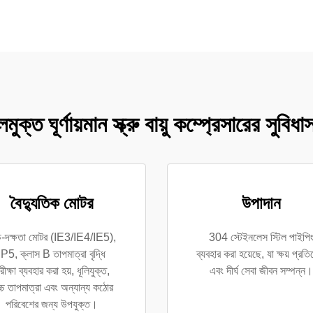
মুক্ত ঘূর্ণায়মান স্ক্রু বায়ু কম্প্রেসারের সুবিধা
বৈদ্যুতিক মোটর
উপাদান
চ-দক্ষতা মোটর (IE3/IE4/IE5),
304 স্টেইনলেস স্টিল পাইপি
IP5, ক্লাস B তাপমাত্রা বৃদ্ধি
ব্যবহার করা হয়েছে, যা ক্ষয় প্রতি
রীক্ষা ব্যবহার করা হয়, ধূলিযুক্ত,
এবং দীর্ঘ সেবা জীবন সম্পন্ন।
্চ তাপমাত্রা এবং অন্যান্য কঠোর
পরিবেশের জন্য উপযুক্ত।