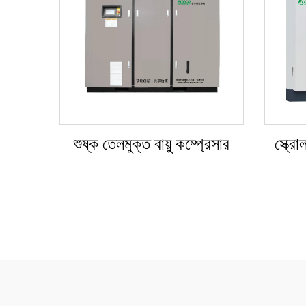
শুষ্ক তেলমুক্ত বায়ু কম্প্রেসার
স্ক্রো