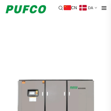
CN
DA