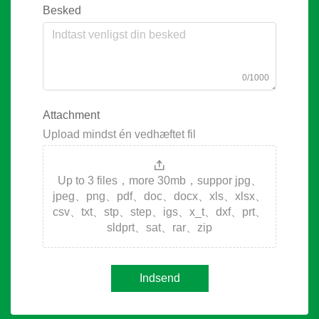
Besked
0/1000
Attachment
Upload mindst én vedhæftet fil
Up to 3 files，more 30mb，suppor jpg、
jpeg、png、pdf、doc、docx、xls、xlsx、
csv、txt、stp、step、igs、x_t、dxf、prt、
sldprt、sat、rar、zip
Indsend