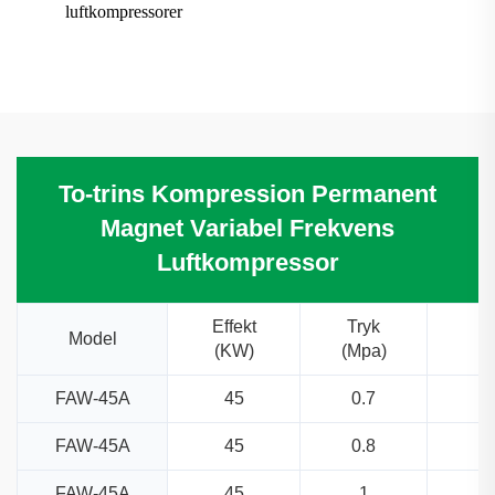
luftkompressorer
To-trins Kompression Permanent
Magnet Variabel Frekvens
Luftkompressor
Effekt
Tryk
U
Model
(KW)
(Mpa)
FAW-45A
45
0.7
FAW-45A
45
0.8
FAW-45A
45
1