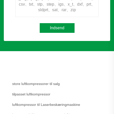
csv、txt、stp、step、igs、x_t、dxf、prt、
sldprt、sat、rar、zip
Indsend
store luftkompressorer til salg
tilpasset luftkompressor
luftkompressor til Laserbeskæringmaskine