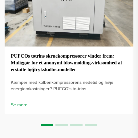
PUFCOs totrins skruekompressorer vinder frem:
Muliggør for et anonymt blowmolding-virksomhed at
erstatte højtrykskolbe-modeller
Kæmper med kolbenkompressorens nedetid og høje
energiomkostninger? PUFCO's to-trins
skrueluftkompressorer øger effektivitet, driftstid og
flaskekvalitet. Se hvordan blæseformere reducerer
Se mere
omkostninger – anmod om en løsningsgennemgang.