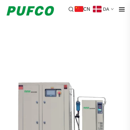
CN
DA