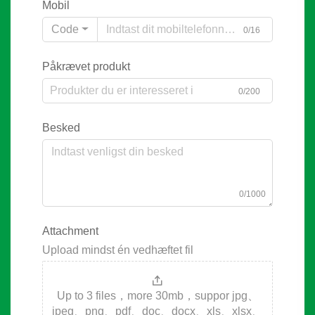
Mobil
Code
0/16
Påkrævet produkt
0/200
Besked
0/1000
Attachment
Upload mindst én vedhæftet fil
Up to 3 files，more 30mb，suppor jpg、
jpeg、png、pdf、doc、docx、xls、xlsx、