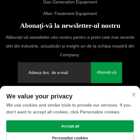
Gas Generation Equipment
After-Treatment Equipment
Abonați-vă la newsletter-ul nostru
Alăturați-vă newsletter-ului nostru pentru a primi cele mai recente
știri din industrie, actualizări și insight-uri de la echipa noastră din
Company.
Abonați-vă
We value your privacy
Drepturi de autor © 2025 PUFCO Compressor (Shanghai) Co., Ltd.
We use cookies and similar tools to provide our services. If you
Toate drepturile rezervate
don't want to accept all cookies, click Personalize cookies.
Politica de confidențialitate
Accept all
Personalize cookies