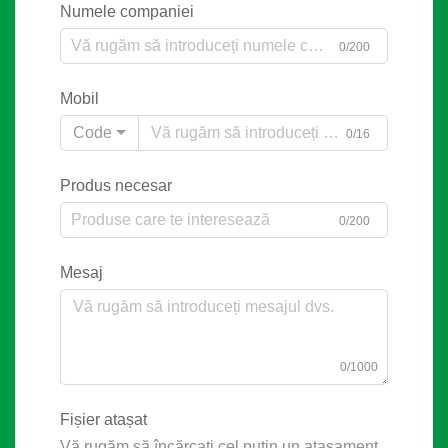
Numele companiei
0/200
Mobil
Code
0/16
Produs necesar
0/200
Mesaj
0/1000
Fișier atașat
Vă rugăm să încărcați cel puțin un atașament