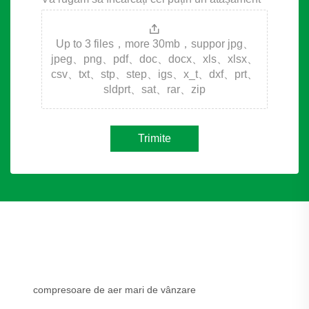
Up to 3 files，more 30mb，suppor jpg、
jpeg、png、pdf、doc、docx、xls、xlsx、
csv、txt、stp、step、igs、x_t、dxf、prt、
sldprt、sat、rar、zip
Trimite
compresoare de aer mari de vânzare