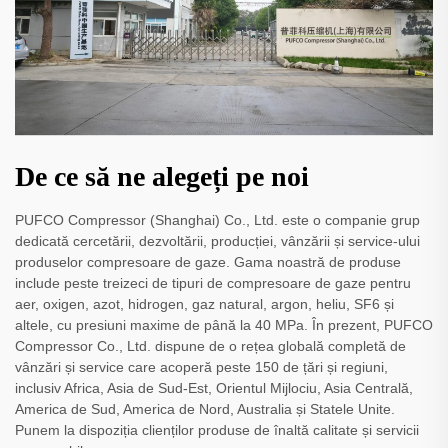
De ce să ne alegeți pe noi
PUFCO Compressor (Shanghai) Co., Ltd. este o companie grup
dedicată cercetării, dezvoltării, producției, vânzării și service-ului
produselor compresoare de gaze. Gama noastră de produse
include peste treizeci de tipuri de compresoare de gaze pentru
aer, oxigen, azot, hidrogen, gaz natural, argon, heliu, SF6 și
altele, cu presiuni maxime de până la 40 MPa. În prezent, PUFCO
Compressor Co., Ltd. dispune de o rețea globală completă de
vânzări și service care acoperă peste 150 de țări și regiuni,
inclusiv Africa, Asia de Sud-Est, Orientul Mijlociu, Asia Centrală,
America de Sud, America de Nord, Australia și Statele Unite.
Punem la dispoziția clienților produse de înaltă calitate și servicii