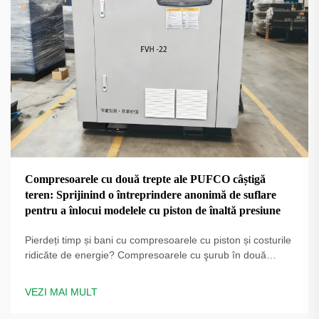
Compresoarele cu două trepte ale PUFCO câștigă
teren: Sprijinind o întreprindere anonimă de suflare
pentru a înlocui modelele cu piston de înaltă presiune
Pierdeți timp și bani cu compresoarele cu piston și costurile
ridicăte de energie? Compresoarele cu şurub în două
trepte PUFCO cresc eficiența, disponibilitatea și calitatea
sticlei. Aflați cum producătorii de sticle reduc costurile —
VEZI MAI MULT
solicitați o evaluare a soluției.