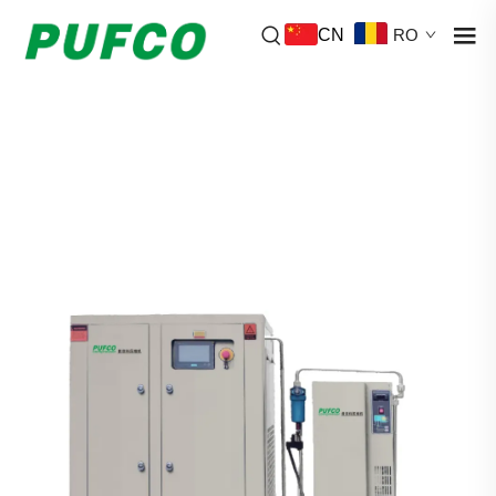
CN
RO