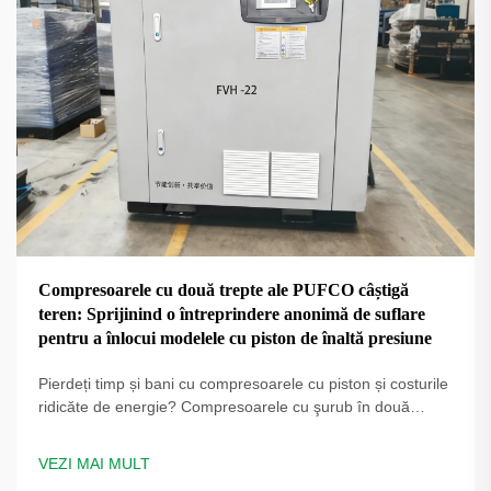
Compresoarele cu două trepte ale PUFCO câștigă
teren: Sprijinind o întreprindere anonimă de suflare
pentru a înlocui modelele cu piston de înaltă presiune
Pierdeți timp și bani cu compresoarele cu piston și costurile
ridicăte de energie? Compresoarele cu şurub în două
trepte PUFCO cresc eficiența, disponibilitatea și calitatea
sticlei. Aflați cum producătorii de sticle reduc costurile —
VEZI MAI MULT
solicitați o evaluare a soluției.