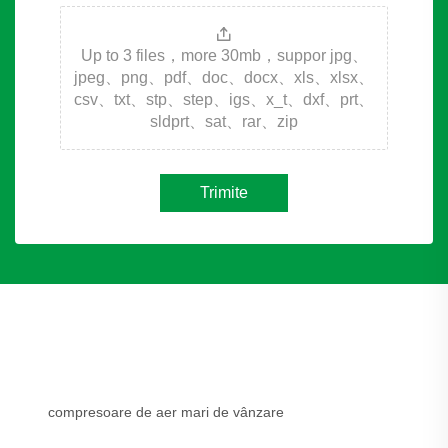
Up to 3 files，more 30mb，suppor jpg、
jpeg、png、pdf、doc、docx、xls、xlsx、
csv、txt、stp、step、igs、x_t、dxf、prt、
sldprt、sat、rar、zip
Trimite
compresoare de aer mari de vânzare