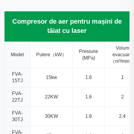
Compresor de aer pentru mașini de
tăiat cu laser
Volum
Presiune
Model
Putere（kW）
evacuare
(MPa)
（m³/min
FVA-
15kw
1.6
1
15TJ
FVA-
22KW
1.6
2
22TJ
FVA-
30KW
1.6
2.4
30TJ
FVA-