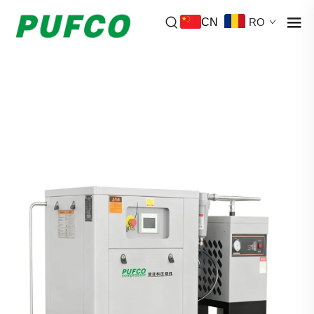
CN
RO