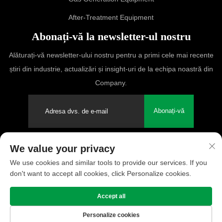
After-Treatment Equipment
Abonați-vă la newsletter-ul nostru
Alăturați-vă newsletter-ului nostru pentru a primi cele mai recente
știri din industrie, actualizări și insight-uri de la echipa noastră din
Company.
Abonați-vă
We value your privacy
Drepturi de autor © 2025 PUFCO Compressor (Shanghai) Co., Ltd.
We use cookies and similar tools to provide our services. If you
Toate drepturile rezervate
don't want to accept all cookies, click Personalize cookies.
Politica de confidențialitate
Accept all
Personalize cookies