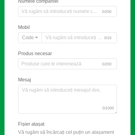
Numele companiei
0/200
Mobil
Code
0/16
Produs necesar
0/200
Mesaj
0/1000
Fișier atașat
Vă rugăm să încărcați cel puțin un atașament