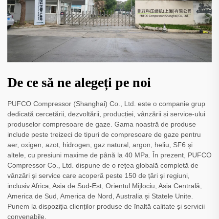
De ce să ne alegeți pe noi
PUFCO Compressor (Shanghai) Co., Ltd. este o companie grup
dedicată cercetării, dezvoltării, producției, vânzării și service-ului
produselor compresoare de gaze. Gama noastră de produse
include peste treizeci de tipuri de compresoare de gaze pentru
aer, oxigen, azot, hidrogen, gaz natural, argon, heliu, SF6 și
altele, cu presiuni maxime de până la 40 MPa. În prezent, PUFCO
Compressor Co., Ltd. dispune de o rețea globală completă de
vânzări și service care acoperă peste 150 de țări și regiuni,
inclusiv Africa, Asia de Sud-Est, Orientul Mijlociu, Asia Centrală,
America de Sud, America de Nord, Australia și Statele Unite.
Punem la dispoziția clienților produse de înaltă calitate și servicii
convenabile.