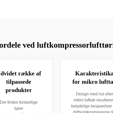
ordele ved luftkompressorlufttør
dvidet række af
Karakteristik
tilpassede
for mikro luftt
produkter
Design med nul eller
mikro lufttab resulterer
Der findes forskellige
betydelige besparelser
typer
driftsomkostningerne f