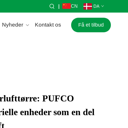
|
CN
DA
Nyheder
Kontakt os
Få et tilbud
rlufttørre: PUFCO
rielle enheder som en del
ft