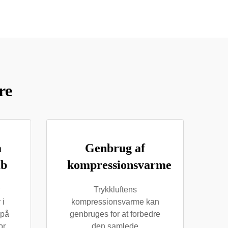
re
a
Genbrug af
ab
kompressionsvarme
Trykkluftens
 i
kompressionsvarme kan
 på
genbruges for at forbedre
or
den samlede