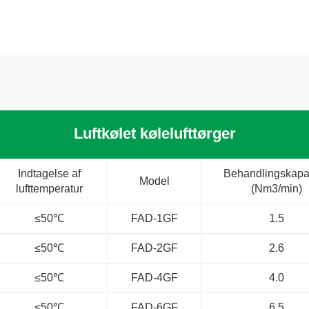
Luftkølet kølelufttørger
Indtagelse af
Behandlingskapac
Model
lufttemperatur
(Nm3/min)
≤50℃
FAD-1GF
1.5
≤50℃
FAD-2GF
2.6
≤50℃
FAD-4GF
4.0
≤50℃
FAD-6GF
6.5