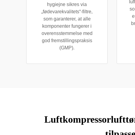
lu
hygiejne sikres via
so
„fødevarekvalitets“-filtre,
e
som garanterer, at alle
b
komponenter fungerer i
overensstemmelse med
god fremstillingspraksis
(GMP).
Luftkompressorlufttør
tilpass