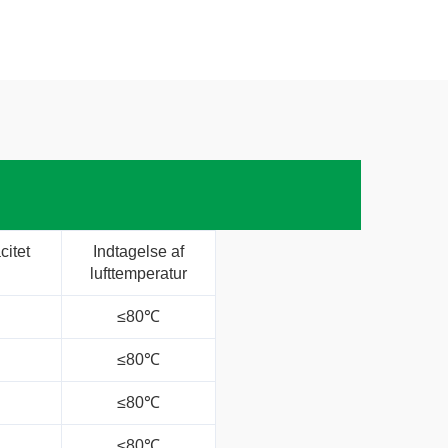
itet
Indtagelse af
lufttemperatur
≤80℃
≤80℃
≤80℃
≤80℃