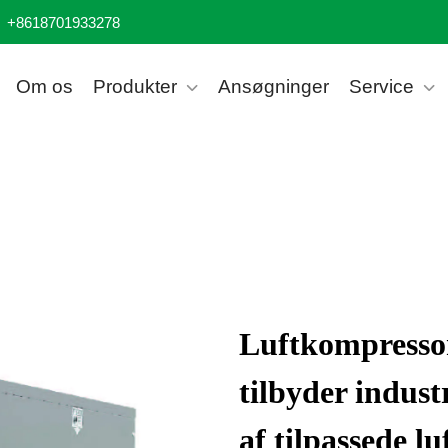
+8618701933278
Om os
Produkter
Ansøgninger
Service
Luftkompresso
tilbyder indust
af tilpassede lu