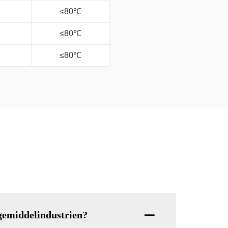
≤80℃
≤80℃
≤80℃
ægemiddelindustrien?