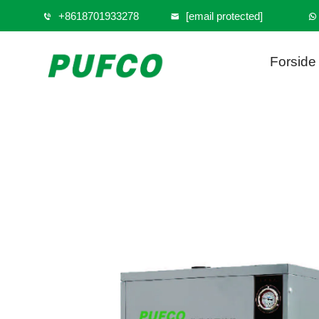
+8618701933278
[email protected]
Forside