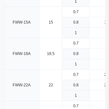
1
1.
0.7
1.
FWW-15A
15
0.8
1.
1
1.
0.7
2.
FWW-18A
18.5
0.8
2.
1
1.
0.7
2.
FWW-22A
22
0.8
2.
1
2.
0.7
3.