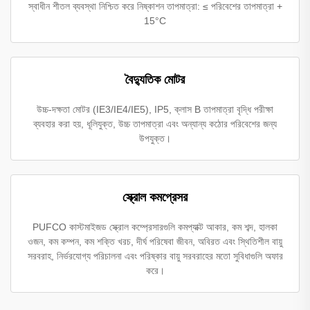
স্বাধীন শীতল ব্যবস্থা নিশ্চিত করে নিষ্কাশন তাপমাত্রা: ≤ পরিবেশের তাপমাত্রা +
15°C
বৈদ্যুতিক মোটর
উচ্চ-দক্ষতা মোটর (IE3/IE4/IE5), IP5, ক্লাস B তাপমাত্রা বৃদ্ধি পরীক্ষা
ব্যবহার করা হয়, ধূলিযুক্ত, উচ্চ তাপমাত্রা এবং অন্যান্য কঠোর পরিবেশের জন্য
উপযুক্ত।
স্ক্রোল কমপ্রেসর
PUFCO কাস্টমাইজড স্ক্রোল কম্প্রেসারগুলি কমপ্যাক্ট আকার, কম শব্দ, হালকা
ওজন, কম কম্পন, কম শক্তি খরচ, দীর্ঘ পরিষেবা জীবন, অবিরত এবং স্থিতিশীল বায়ু
সরবরাহ, নির্ভরযোগ্য পরিচালনা এবং পরিষ্কার বায়ু সরবরাহের মতো সুবিধাগুলি অফার
করে।