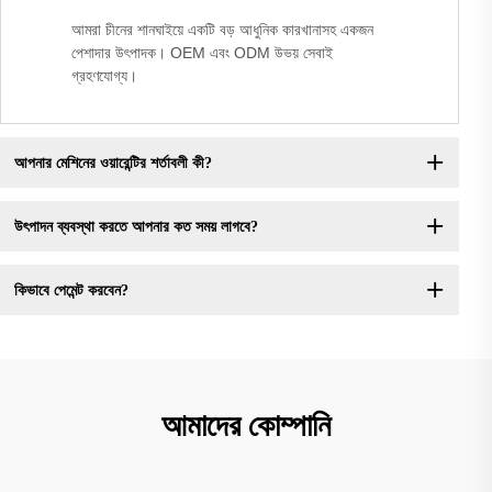
আমরা চীনের শানঘাইয়ে একটি বড় আধুনিক কারখানাসহ একজন
পেশাদার উৎপাদক। OEM এবং ODM উভয় সেবাই
গ্রহণযোগ্য।
আপনার মেশিনের ওয়ারেন্টির শর্তাবলী কী?
উৎপাদন ব্যবস্থা করতে আপনার কত সময় লাগবে?
কিভাবে পেমেন্ট করবেন?
আমাদের কোম্পানি