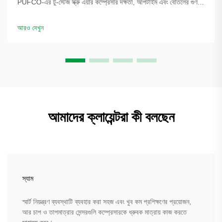
PUFCO-এর টু-স্টেজ স্ক্রু এয়ার কম্প্রেসার দক্ষতা, আপটাইম এবং বোতলের গুণমান
বৃদ্ধি করে। দেখুন কীভাবে ব্লো মোল্ডাররা খরচ কমাচ্ছে—একটি সমাধান পর্যালোচনার
জন্য অনুরোধ করুন।
আরও দেখুন
আমাদের ক্লায়েন্টরা কী বলছেন
স্যাম
স্মার্ট নিয়ন্ত্রণ ব্যবস্থাটি ব্যবহার করা সহজ এবং খুব কম প্রশিক্ষণের প্রয়োজন,
আর চাপ ও তাপমাত্রার সেন্সরগুলি কম্প্রেসারকে ধ্রুবক মাত্রায় কাজ করতে