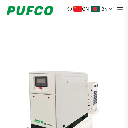
CN
BN