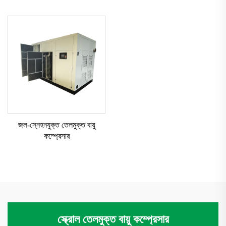
জল-স্নেহনযুক্ত তেলমুক্ত বায়ু
কম্প্রেসার
স্ক্রোল তেলমুক্ত বায়ু কম্প্রেসার