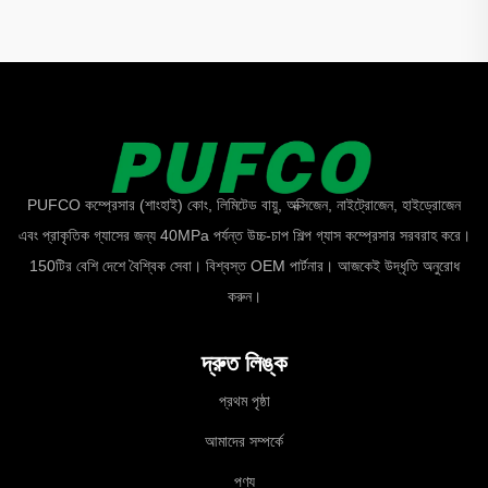
PUFCO কম্প্রেসার (শাংহাই) কোং, লিমিটেড বায়ু, অক্সিজেন, নাইট্রোজেন, হাইড্রোজেন
এবং প্রাকৃতিক গ্যাসের জন্য 40MPa পর্যন্ত উচ্চ-চাপ শিল্প গ্যাস কম্প্রেসার সরবরাহ করে।
150টির বেশি দেশে বৈশ্বিক সেবা। বিশ্বস্ত OEM পার্টনার। আজকেই উদ্ধৃতি অনুরোধ
করুন।
দ্রুত লিঙ্ক
প্রথম পৃষ্ঠা
আমাদের সম্পর্কে
পণ্য