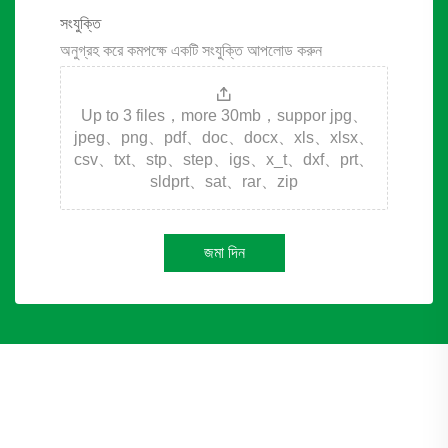
সংযুক্তি
অনুগ্রহ করে কমপক্ষে একটি সংযুক্তি আপলোড করুন
Up to 3 files，more 30mb，suppor jpg、
jpeg、png、pdf、doc、docx、xls、xlsx、
csv、txt、stp、step、igs、x_t、dxf、prt、
sldprt、sat、rar、zip
জমা দিন