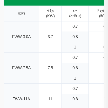
শক্তি
চাপ
নিষ্কাশ
মডেল
(KW)
(এমপি এ)
(মি^৩/
0.7
0.
FWW-3.0A
3.7
0.8
0.
1
0.
0.7
0.
FWW-7.5A
7.5
0.8
0.
1
0.
0.7
1.
FWW-11A
11
0.8
1.