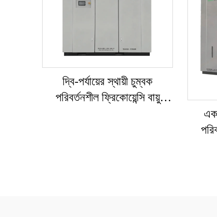
দ্বি-পর্যায়ের স্থায়ী চুম্বক
পরিবর্তনশীল ফ্রিকোয়েন্সি বায়ু
সংকোচক
একক
পরিব