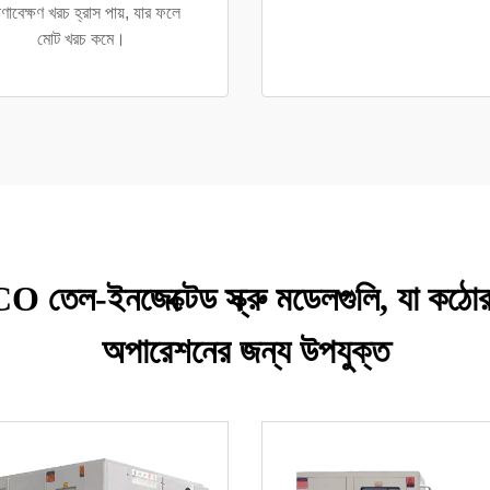
ষণাবেক্ষণ খরচ হ্রাস পায়, যার ফলে
মোট খরচ কমে।
CO তেল-ইনজেক্টেড স্ক্রু মডেলগুলি, যা কঠোর প
অপারেশনের জন্য উপযুক্ত