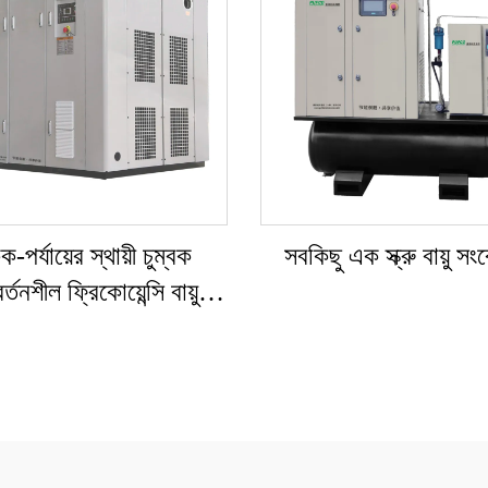
-পর্যায়ের স্থায়ী চুম্বক
সবকিছু এক স্ক্রু বায়ু 
র্তনশীল ফ্রিকোয়েন্সি বায়ু
সংকোচক