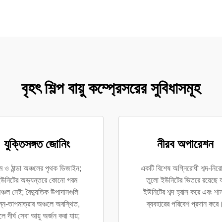
বৃহৎ শিল্প বায়ু কম্প্রেসরের সুবিধাসমূহ
যুক্তিসঙ্গত জোনিং
নীরব অপারেশন
ম ও ঠান্ডা অঞ্চলের পৃথক ডিজাইন;
একটি বিশেষ অগ্নিরোধী শব্দ-নির
উনিটের অভ্যন্তরে কোনো গরম
তুলো ইউনিটের ভিতরে রয়েছে য
ঞ্চল নেই; বৈদ্যুতিক উপাদানগুলি
ইউনিটের শব্দ হ্রাস করে এবং শা
ম্ন-তাপমাত্রার অঞ্চলে অবস্থিত,
ব্যবহারের পরিবেশ প্রদান করে
ে দীর্ঘ সেবা আয়ু অর্জন করা যায়;