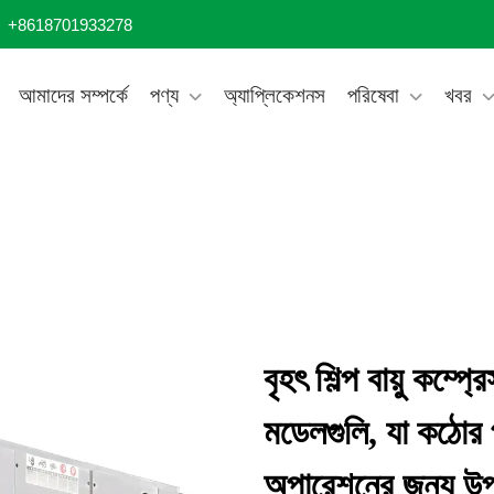
+8618701933278
আমাদের সম্পর্কে
পণ্য
অ্যাপ্লিকেশনস
পরিষেবা
খবর
বৃহৎ শিল্প বায়ু কম
মডেলগুলি, যা কঠোর পর
অপারেশনের জন্য উপ