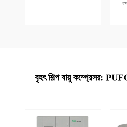
রক্
বৃহৎ শিল্প বায়ু কম্প্রেসর: PUF