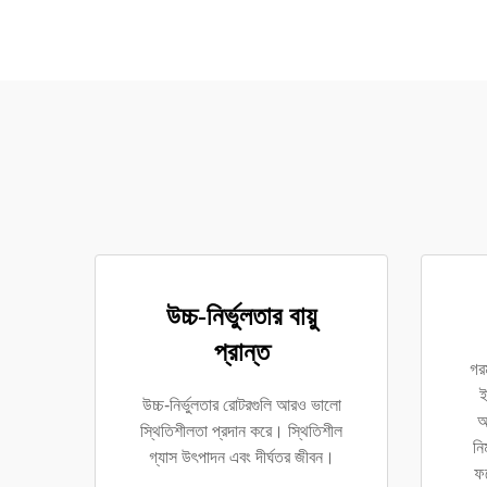
উচ্চ-নির্ভুলতার বায়ু
প্রান্ত
গর
ই
উচ্চ-নির্ভুলতার রোটরগুলি আরও ভালো
অ
স্থিতিশীলতা প্রদান করে। স্থিতিশীল
নি
গ্যাস উৎপাদন এবং দীর্ঘতর জীবন।
ফল