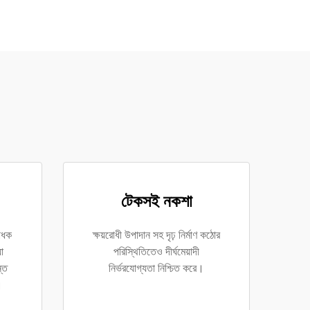
টেকসই নকশা
োধক
ক্ষয়রোধী উপাদান সহ দৃঢ় নির্মাণ কঠোর
া
পরিস্থিতিতেও দীর্ঘমেয়াদী
ন্ত
নির্ভরযোগ্যতা নিশ্চিত করে।
।