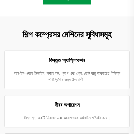
শিল্প কম্প্রেসর মেশিনের সুবিধাসমূহ
বিস্তৃত অ্যাপ্লিকেশন
অল-ইন-ওয়ান ডিজাইন, স্থান কম, প্লাগ এবং প্লে, ছোট বায়ু ব্যবহারের বিভিন্ন
পরিস্থিতির জন্য উপযোগী।
নীরব অপারেশন
নিম্ন শব্দ, একটি নিরাপদ এবং আরামদায়ক কর্মপরিবেশ তৈরি করে।