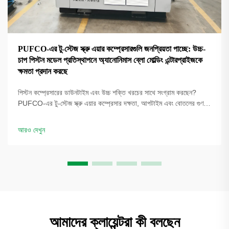
PUFCO-এর টু-স্টেজ স্ক্রু এয়ার কম্প্রেসারগুলি জনপ্রিয়তা পাচ্ছে: উচ্চ-
চাপ পিস্টন মডেল প্রতিস্থাপনে অ্যানোনিমাস ব্লো মোল্ডিং এন্টারপ্রাইজকে
ক্ষমতা প্রদান করছে
পিস্টন কম্প্রেসারের ডাউনটাইম এবং উচ্চ শক্তি খরচের সাথে সংগ্রাম করছেন?
PUFCO-এর টু-স্টেজ স্ক্রু এয়ার কম্প্রেসার দক্ষতা, আপটাইম এবং বোতলের গুণমান
বৃদ্ধি করে। দেখুন কীভাবে ব্লো মোল্ডাররা খরচ কমাচ্ছে—একটি সমাধান পর্যালোচনার
জন্য অনুরোধ করুন।
আরও দেখুন
আমাদের ক্লায়েন্টরা কী বলছেন