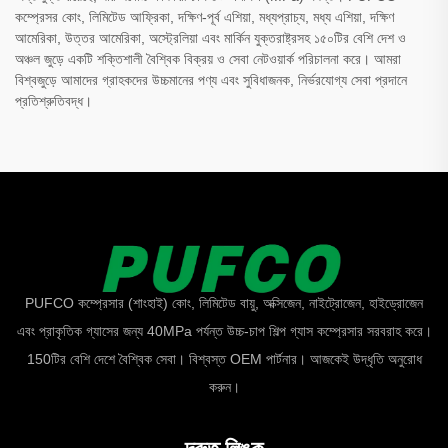
কম্প্রেসর কোং, লিমিটেড আফ্রিকা, দক্ষিণ-পূর্ব এশিয়া, মধ্যপ্রাচ্য, মধ্য এশিয়া, দক্ষিণ
আমেরিকা, উত্তর আমেরিকা, অস্ট্রেলিয়া এবং মার্কিন যুক্তরাষ্ট্রসহ ১৫০টির বেশি দেশ ও
অঞ্চল জুড়ে একটি শক্তিশালী বৈশ্বিক বিক্রয় ও সেবা নেটওয়ার্ক পরিচালনা করে। আমরা
বিশ্বজুড়ে আমাদের গ্রাহকদের উচ্চমানের পণ্য এবং সুবিধাজনক, নির্ভরযোগ্য সেবা প্রদানে
প্রতিশ্রুতিবদ্ধ।
PUFCO কম্প্রেসার (শাংহাই) কোং, লিমিটেড বায়ু, অক্সিজেন, নাইট্রোজেন, হাইড্রোজেন
এবং প্রাকৃতিক গ্যাসের জন্য 40MPa পর্যন্ত উচ্চ-চাপ শিল্প গ্যাস কম্প্রেসার সরবরাহ করে।
150টির বেশি দেশে বৈশ্বিক সেবা। বিশ্বস্ত OEM পার্টনার। আজকেই উদ্ধৃতি অনুরোধ
করুন।