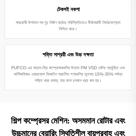
টেকসই নকশা
ক্ষয়রোধী উপাদান সহ দৃঢ় নির্মাণ কঠোর পরিস্থিতিতেও দীর্ঘমেয়াদী নির্ভরযোগ্যতা
নিশ্চিত করে।
শক্তি সাশ্রয়ী এবং উচ্চ দক্ষতা
PUFCO-এর অয়েল-ফ্রি কম্প্রেসারগুলির উন্নত PM VSD মোটর প্রযুক্তি এবং
অপ্টিমাইজড এয়ারফ্লো ডিজাইন প্রচলিত পণ্যগুলির তুলনায় 15%-35% পর্যন্ত
শক্তি খরচ কমায়, যার ফলে চলমান খরচ কম হয়।
শিল্প কম্প্রেসর মেশিন: অসমমান রোটার এবং
উচ্চমানের বেয়ারিং স্থিতিশীল বায়ুপ্রবাহ এবং