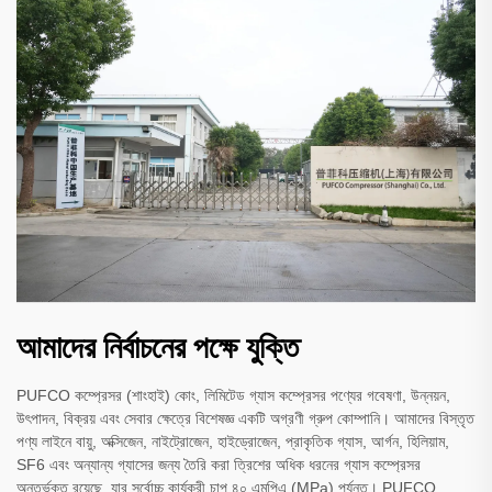
আমাদের নির্বাচনের পক্ষে যুক্তি
PUFCO কম্প্রেসর (শাংহাই) কোং, লিমিটেড গ্যাস কম্প্রেসর পণ্যের গবেষণা, উন্নয়ন,
উৎপাদন, বিক্রয় এবং সেবার ক্ষেত্রে বিশেষজ্ঞ একটি অগ্রণী গ্রুপ কোম্পানি। আমাদের বিস্তৃত
পণ্য লাইনে বায়ু, অক্সিজেন, নাইট্রোজেন, হাইড্রোজেন, প্রাকৃতিক গ্যাস, আর্গন, হিলিয়াম,
SF6 এবং অন্যান্য গ্যাসের জন্য তৈরি করা ত্রিশের অধিক ধরনের গ্যাস কম্প্রেসর
অন্তর্ভুক্ত রয়েছে, যার সর্বোচ্চ কার্যকরী চাপ ৪০ এমপিএ (MPa) পর্যন্ত। PUFCO