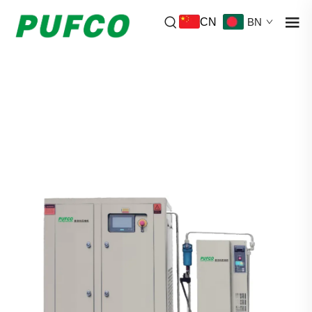
CN
BN