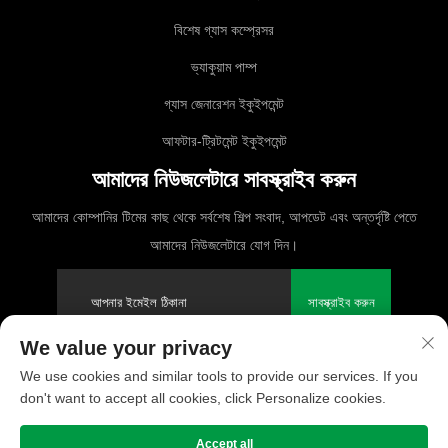
বিশেষ গ্যাস কম্প্রেসর
ভ্যাকুয়াম পাম্প
গ্যাস জেনারেশন ইকুইপমেন্ট
আফটার-ট্রিটমেন্ট ইকুইপমেন্ট
আমাদের নিউজলেটারে সাবস্ক্রাইব করুন
আমাদের কোম্পানির টিমের কাছ থেকে সর্বশেষ শিল্প সংবাদ, আপডেট এবং অন্তর্দৃষ্টি পেতে
আমাদের নিউজলেটারে যোগ দিন।
সাবস্ক্রাইব করুন
We value your privacy
We use cookies and similar tools to provide our services. If you
কপিরাইট © 2025 PUFCO কম্প্রেসার (শাংহাই) কোং, লিমিটেড। সমস্ত অধিকার সংরক্ষিত
don't want to accept all cookies, click Personalize cookies.
গোপনীয়তা নীতি
Accept all