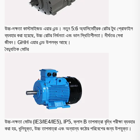
উচ্চ-দক্ষতা কাস্টমাইজড এয়ার এন্ড। নতুন 5:6 অ্যাসিমেট্রিক রোটর টুথ প্রোফাইল
ব্যবহার করা হয়েছে, উচ্চ রোটর নির্ঘনতা এবং ভাল স্থিতিশীলতা। দীর্ঘতর সেবা
জীবন। GHH এয়ার এন্ড উপলব্ধ আছে।
বৈদ্যুতিক মোটর
উচ্চ-দক্ষতা মোটর (IE3/IE4/IE5), IP5, ক্লাস B তাপমাত্রা বৃদ্ধি পরীক্ষা ব্যবহার
করা হয়, ধূলিযুক্ত, উচ্চ তাপমাত্রা এবং অন্যান্য কঠোর পরিবেশের জন্য উপযুক্ত।