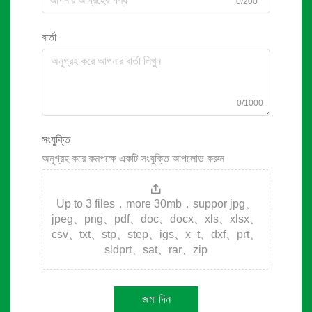
0/200
বার্তা
0/1000
সংযুক্তি
অনুগ্রহ করে কমপক্ষে একটি সংযুক্তি আপলোড করুন
Up to 3 files，more 30mb，suppor jpg、
jpeg、png、pdf、doc、docx、xls、xlsx、
csv、txt、stp、step、igs、x_t、dxf、prt、
sldprt、sat、rar、zip
জমা দিন