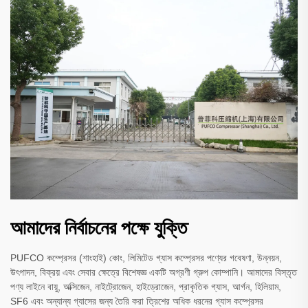
আমাদের নির্বাচনের পক্ষে যুক্তি
PUFCO কম্প্রেসর (শাংহাই) কোং, লিমিটেড গ্যাস কম্প্রেসর পণ্যের গবেষণা, উন্নয়ন,
উৎপাদন, বিক্রয় এবং সেবার ক্ষেত্রে বিশেষজ্ঞ একটি অগ্রণী গ্রুপ কোম্পানি। আমাদের বিস্তৃত
পণ্য লাইনে বায়ু, অক্সিজেন, নাইট্রোজেন, হাইড্রোজেন, প্রাকৃতিক গ্যাস, আর্গন, হিলিয়াম,
SF6 এবং অন্যান্য গ্যাসের জন্য তৈরি করা ত্রিশের অধিক ধরনের গ্যাস কম্প্রেসর