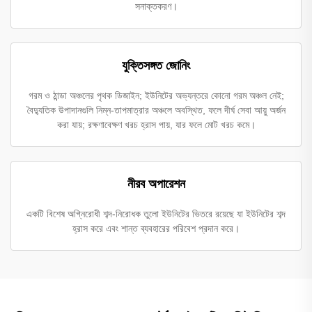
সনাক্তকরণ।
যুক্তিসঙ্গত জোনিং
গরম ও ঠান্ডা অঞ্চলের পৃথক ডিজাইন; ইউনিটের অভ্যন্তরে কোনো গরম অঞ্চল নেই;
বৈদ্যুতিক উপাদানগুলি নিম্ন-তাপমাত্রার অঞ্চলে অবস্থিত, ফলে দীর্ঘ সেবা আয়ু অর্জন
করা যায়; রক্ষণাবেক্ষণ খরচ হ্রাস পায়, যার ফলে মোট খরচ কমে।
নীরব অপারেশন
একটি বিশেষ অগ্নিরোধী শব্দ-নিরোধক তুলো ইউনিটের ভিতরে রয়েছে যা ইউনিটের শব্দ
হ্রাস করে এবং শান্ত ব্যবহারের পরিবেশ প্রদান করে।