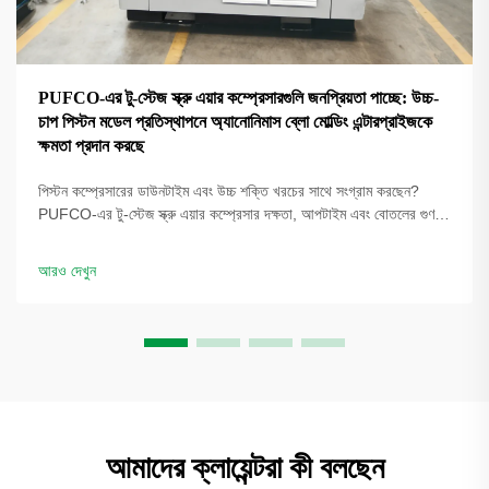
PUFCO-এর টু-স্টেজ স্ক্রু এয়ার কম্প্রেসারগুলি জনপ্রিয়তা পাচ্ছে: উচ্চ-
চাপ পিস্টন মডেল প্রতিস্থাপনে অ্যানোনিমাস ব্লো মোল্ডিং এন্টারপ্রাইজকে
ক্ষমতা প্রদান করছে
পিস্টন কম্প্রেসারের ডাউনটাইম এবং উচ্চ শক্তি খরচের সাথে সংগ্রাম করছেন?
PUFCO-এর টু-স্টেজ স্ক্রু এয়ার কম্প্রেসার দক্ষতা, আপটাইম এবং বোতলের গুণমান
বৃদ্ধি করে। দেখুন কীভাবে ব্লো মোল্ডাররা খরচ কমাচ্ছে—একটি সমাধান পর্যালোচনার
জন্য অনুরোধ করুন।
আরও দেখুন
আমাদের ক্লায়েন্টরা কী বলছেন