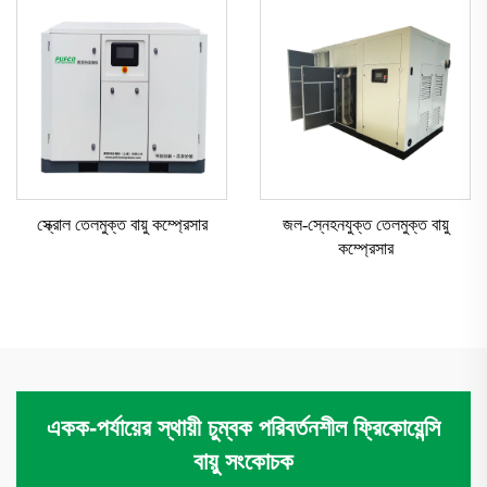
স্ক্রোল তেলমুক্ত বায়ু কম্প্রেসার
জল-স্নেহনযুক্ত তেলমুক্ত বায়ু
কম্প্রেসার
একক-পর্যায়ের স্থায়ী চুম্বক পরিবর্তনশীল ফ্রিকোয়েন্সি
বায়ু সংকোচক