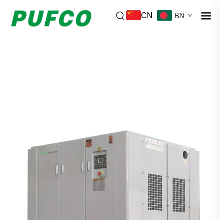
CN
BN