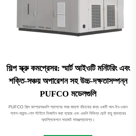
শিল্প স্ক্রু কমপ্রেসর: স্মার্ট আইওটি মনিটরিং এবং
শক্তি-সঞ্চয় অপারেশন সহ উচ্চ-দক্ষতাসম্পন্ন
PUFCO মডেলগুলি
PUFCO শিল্প কম্প্রেসরগুলি স্থাপনের সময় জায়গা বাঁচানোর জন্য একটি অল-ইন-ওয়ান
প্লাগ-অ্যান্ড-প্লে স্টাইলে ডিজাইন করা হয়েছে এবং এগুলি বিভিন্ন ছোট বায়ু ব্যবহারের
অ্যাপ্লিকেশনে সহজেই সামঞ্জস্যযোগ্য।