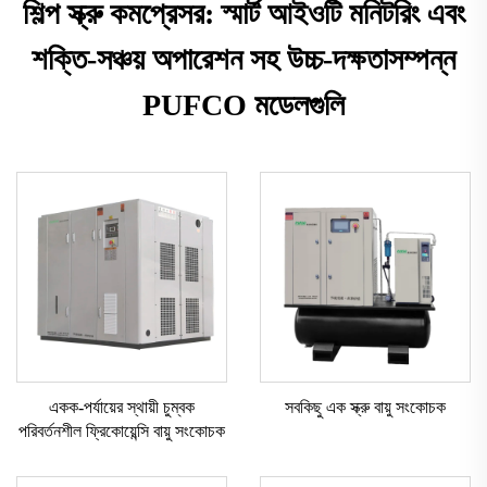
শিল্প স্ক্রু কমপ্রেসর: স্মার্ট আইওটি মনিটরিং এবং
শক্তি-সঞ্চয় অপারেশন সহ উচ্চ-দক্ষতাসম্পন্ন
PUFCO মডেলগুলি
একক-পর্যায়ের স্থায়ী চুম্বক
সবকিছু এক স্ক্রু বায়ু সংকোচক
পরিবর্তনশীল ফ্রিকোয়েন্সি বায়ু সংকোচক