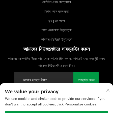
পোর্টেবল এয়ার কম্প্রেসার
বিশেষ গ্যাস কম্প্রেসর
ভ্যাকুয়াম পাম্প
গ্যাস জেনারেশন ইকুইপমেন্ট
আফটার-ট্রিটমেন্ট ইকুইপমেন্ট
আমাদের নিউজলেটারে সাবস্ক্রাইব করুন
আমাদের কোম্পানির টিমের কাছ থেকে সর্বশেষ শিল্প সংবাদ, আপডেট এবং অন্তর্দৃষ্টি পেতে
আমাদের নিউজলেটারে যোগ দিন।
সাবস্ক্রাইব করুন
We value your privacy
We use cookies and similar tools to provide our services. If you
কপিরাইট © 2025 PUFCO কম্প্রেসার (শাংহাই) কোং, লিমিটেড। সমস্ত অধিকার সংরক্ষিত
don't want to accept all cookies, click Personalize cookies.