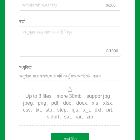
0/200
বার্তা
0/1000
সংযুক্তি
অনুগ্রহ করে কমপক্ষে একটি সংযুক্তি আপলোড করুন
Up to 3 files，more 30mb，suppor jpg、
jpeg、png、pdf、doc、docx、xls、xlsx、
csv、txt、stp、step、igs、x_t、dxf、prt、
sldprt、sat、rar、zip
জমা দিন