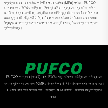
অন্তর্ভুক্ত রয়েছে, যার সর্বোচ্চ কার্যকরী চাপ ৪০ এমপিএ (MPa) পর্যন্ত। PUFCO
কম্প্রেসর কোং, লিমিটেড আফ্রিকা, দক্ষিণ-পূর্ব এশিয়া, মধ্যপ্রাচ্য, মধ্য এশিয়া, দক্ষিণ
আমেরিকা, উত্তর আমেরিকা, অস্ট্রেলিয়া এবং মার্কিন যুক্তরাষ্ট্রসহ ১৫০টির বেশি দেশ ও
অঞ্চল জুড়ে একটি শক্তিশালী বৈশ্বিক বিক্রয় ও সেবা নেটওয়ার্ক পরিচালনা করে। আমরা
বিশ্বজুড়ে আমাদের গ্রাহকদের উচ্চমানের পণ্য এবং সুবিধাজনক, নির্ভরযোগ্য সেবা প্রদানে
প্রতিশ্রুতিবদ্ধ।
PUFCO কম্প্রেসার (শাংহাই) কোং, লিমিটেড বায়ু, অক্সিজেন, নাইট্রোজেন, হাইড্রোজেন
এবং প্রাকৃতিক গ্যাসের জন্য 40MPa পর্যন্ত উচ্চ-চাপ শিল্প গ্যাস কম্প্রেসার সরবরাহ করে।
150টির বেশি দেশে বৈশ্বিক সেবা। বিশ্বস্ত OEM পার্টনার। আজকেই উদ্ধৃতি অনুরোধ
করুন।