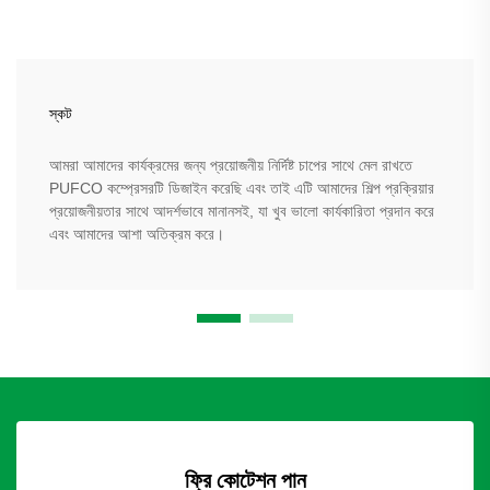
স্কট
আমরা আমাদের কার্যক্রমের জন্য প্রয়োজনীয় নির্দিষ্ট চাপের সাথে মেল রাখতে
PUFCO কম্প্রেসরটি ডিজাইন করেছি এবং তাই এটি আমাদের শিল্প প্রক্রিয়ার
প্রয়োজনীয়তার সাথে আদর্শভাবে মানানসই, যা খুব ভালো কার্যকারিতা প্রদান করে
এবং আমাদের আশা অতিক্রম করে।
ফ্রি কোটেশন পান