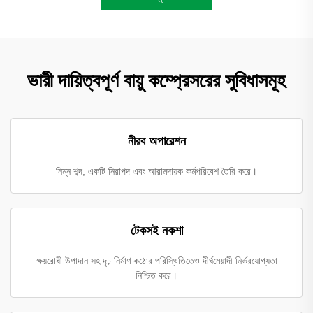
ভারী দায়িত্বপূর্ণ বায়ু কম্প্রেসরের সুবিধাসমূহ
নীরব অপারেশন
নিম্ন শব্দ, একটি নিরাপদ এবং আরামদায়ক কর্মপরিবেশ তৈরি করে।
টেকসই নকশা
ক্ষয়রোধী উপাদান সহ দৃঢ় নির্মাণ কঠোর পরিস্থিতিতেও দীর্ঘমেয়াদী নির্ভরযোগ্যতা
নিশ্চিত করে।