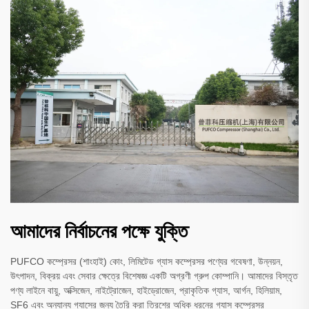
আমাদের নির্বাচনের পক্ষে যুক্তি
PUFCO কম্প্রেসর (শাংহাই) কোং, লিমিটেড গ্যাস কম্প্রেসর পণ্যের গবেষণা, উন্নয়ন,
উৎপাদন, বিক্রয় এবং সেবার ক্ষেত্রে বিশেষজ্ঞ একটি অগ্রণী গ্রুপ কোম্পানি। আমাদের বিস্তৃত
পণ্য লাইনে বায়ু, অক্সিজেন, নাইট্রোজেন, হাইড্রোজেন, প্রাকৃতিক গ্যাস, আর্গন, হিলিয়াম,
SF6 এবং অন্যান্য গ্যাসের জন্য তৈরি করা ত্রিশের অধিক ধরনের গ্যাস কম্প্রেসর