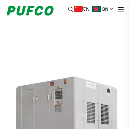
CN
BN