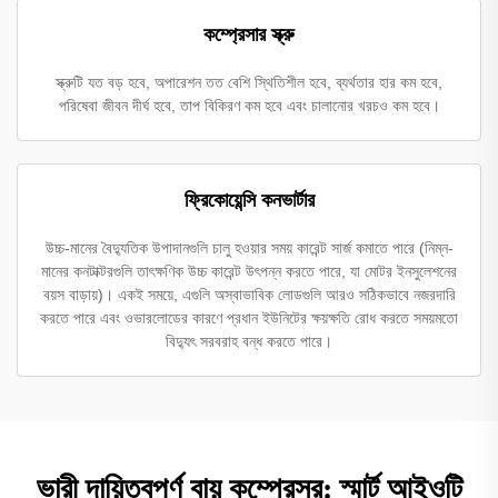
কম্প্রেসার স্ক্রু
স্ক্রুটি যত বড় হবে, অপারেশন তত বেশি স্থিতিশীল হবে, ব্যর্থতার হার কম হবে,
পরিষেবা জীবন দীর্ঘ হবে, তাপ বিকিরণ কম হবে এবং চালানোর খরচও কম হবে।
ফ্রিকোয়েন্সি কনভার্টার
উচ্চ-মানের বৈদ্যুতিক উপাদানগুলি চালু হওয়ার সময় কারেন্ট সার্জ কমাতে পারে (নিম্ন-
মানের কনটাক্টরগুলি তাৎক্ষণিক উচ্চ কারেন্ট উৎপন্ন করতে পারে, যা মোটর ইনসুলেশনের
বয়স বাড়ায়)। একই সময়ে, এগুলি অস্বাভাবিক লোডগুলি আরও সঠিকভাবে নজরদারি
করতে পারে এবং ওভারলোডের কারণে প্রধান ইউনিটের ক্ষয়ক্ষতি রোধ করতে সময়মতো
বিদ্যুৎ সরবরাহ বন্ধ করতে পারে।
ভারী দায়িত্বপূর্ণ বায়ু কম্প্রেসর: স্মার্ট আইওটি