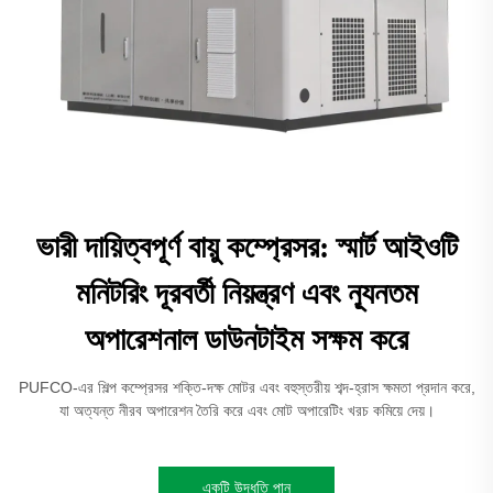
ভারী দায়িত্বপূর্ণ বায়ু কম্প্রেসর: স্মার্ট আইওটি
মনিটরিং দূরবর্তী নিয়ন্ত্রণ এবং ন্যূনতম
অপারেশনাল ডাউনটাইম সক্ষম করে
PUFCO-এর শিল্প কম্প্রেসর শক্তি-দক্ষ মোটর এবং বহুস্তরীয় শব্দ-হ্রাস ক্ষমতা প্রদান করে,
যা অত্যন্ত নীরব অপারেশন তৈরি করে এবং মোট অপারেটিং খরচ কমিয়ে দেয়।
একটি উদ্ধৃতি পান