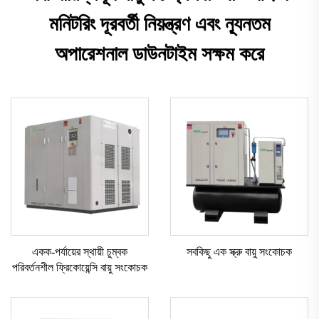
মনিটরিং দূরবর্তী নিয়ন্ত্রণ এবং ন্যূনতম
অপারেশনাল ডাউনটাইম সক্ষম করে
একক-পর্যায়ের স্থায়ী চুম্বক
সবকিছু এক স্ক্রু বায়ু সংকোচক
পরিবর্তনশীল ফ্রিকোয়েন্সি বায়ু সংকোচক