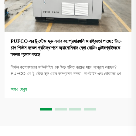
PUFCO-এর টু-স্টেজ স্ক্রু এয়ার কম্প্রেসারগুলি জনপ্রিয়তা পাচ্ছে: উচ্চ-
চাপ পিস্টন মডেল প্রতিস্থাপনে অ্যানোনিমাস ব্লো মোল্ডিং এন্টারপ্রাইজকে
ক্ষমতা প্রদান করছে
পিস্টন কম্প্রেসারের ডাউনটাইম এবং উচ্চ শক্তি খরচের সাথে সংগ্রাম করছেন?
PUFCO-এর টু-স্টেজ স্ক্রু এয়ার কম্প্রেসার দক্ষতা, আপটাইম এবং বোতলের গুণমান
বৃদ্ধি করে। দেখুন কীভাবে ব্লো মোল্ডাররা খরচ কমাচ্ছে—একটি সমাধান পর্যালোচনার
জন্য অনুরোধ করুন।
আরও দেখুন