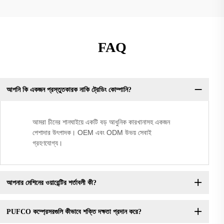
FAQ
আপনি কি একজন প্রস্তুতকারক নাকি ট্রেডিং কোম্পানি?
আমরা চীনের শানঘাইয়ে একটি বড় আধুনিক কারখানাসহ একজন
পেশাদার উৎপাদক। OEM এবং ODM উভয় সেবাই
গ্রহণযোগ্য।
আপনার মেশিনের ওয়ারেন্টির শর্তাবলী কী?
PUFCO কম্প্রেসরগুলি কীভাবে শক্তি দক্ষতা প্রদান করে?