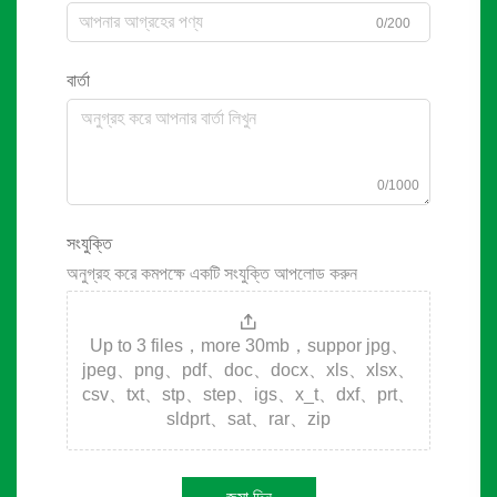
0/200
বার্তা
0/1000
সংযুক্তি
অনুগ্রহ করে কমপক্ষে একটি সংযুক্তি আপলোড করুন
Up to 3 files，more 30mb，suppor jpg、
jpeg、png、pdf、doc、docx、xls、xlsx、
csv、txt、stp、step、igs、x_t、dxf、prt、
sldprt、sat、rar、zip