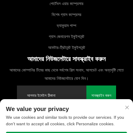
পোর্টেবল এয়ার কম্প্রেসার
বিশেষ গ্যাস কম্প্রেসর
ভ্যাকুয়াম পাম্প
গ্যাস জেনারেশন ইকুইপমেন্ট
আফটার-ট্রিটমেন্ট ইকুইপমেন্ট
আমাদের নিউজলেটারে সাবস্ক্রাইব করুন
আমাদের কোম্পানির টিমের কাছ থেকে সর্বশেষ শিল্প সংবাদ, আপডেট এবং অন্তর্দৃষ্টি পেতে
আমাদের নিউজলেটারে যোগ দিন।
সাবস্ক্রাইব করুন
We value your privacy
We use cookies and similar tools to provide our services. If you
কপিরাইট © 2025 PUFCO কম্প্রেসার (শাংহাই) কোং, লিমিটেড। সমস্ত অধিকার সংরক্ষিত
don't want to accept all cookies, click Personalize cookies.