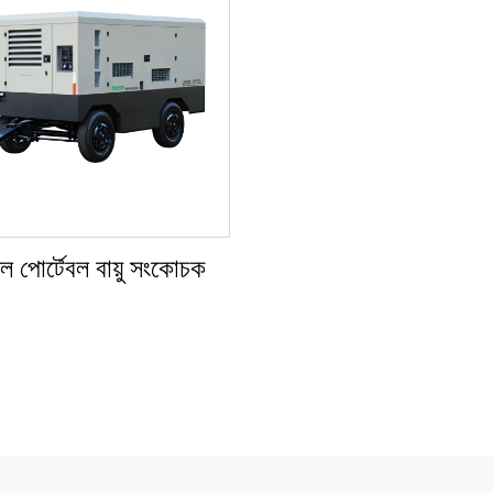
ল পোর্টেবল বায়ু সংকোচক