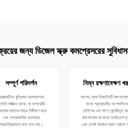
ক্রয়ের জন্য ডিজেল স্ক্রু কমপ্রেসরের সুবিধাস
সম্পূর্ণ পরিদর্শন
নিম্ন রক্ষণাবেক্ষণ খ
রঞ্জামটিতে বুদ্ধিমান ব্যবস্থাপনা
পাশের খোলা ডিজাইনটি রক্ষণাবেক্
স্টেম সজ্জিত থাকে, যা অপারেটিং
জন্য প্রয়োজনীয় অংশগুলিকে
স্থার বাস্তব-সময়ে নিরীক্ষণ করে
মেশিনের এক পাশে কেন্দ্রীভূত ক
এবং অস্বাভাবিক অবস্থায়
রক্ষণাবেক্ষণের জন্য সর্বোত্তম দৃ
স্বয়ংক্রিয়ভাবে বন্ধ হয়ে যায়।
এবং যথেষ্ট কাজের স্থান প্রদান 