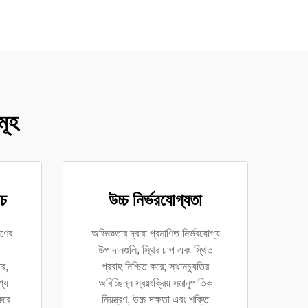
মূহ
রচ
উচ্চ নির্ভরযোগ্যতা
ষণের
অভিজ্ঞতার দ্বারা প্রমাণিত নির্ভরযোগ্য
উপাদানগুলি, স্থির চাপ এবং স্থিত
রে,
প্রবাহ নিশ্চিত করে; স্থানচ্যুতির
শ্য
অবিচ্ছিন্ন স্বয়ংক্রিয় সমানুপাতিক
করে
নিয়ন্ত্রণ, উচ্চ দক্ষতা এবং শক্তি