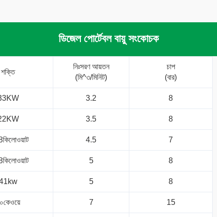
ডিজেল পোর্টেবল বায়ু সংকোচক
নিঃসরণ আয়তন
চাপ
শক্তি
(মি^৩/মিনিট)
(বার)
33KW
3.2
8
22KW
3.5
8
8কিলোওয়াট
4.5
7
8কিলোওয়াট
5
8
41kw
5
8
০কেওয়ে
7
15