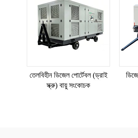
তেলবিহীন ডিজেল পোর্টেবল (ড্রাই
ডিজে
স্ক্রু) বায়ু সংকোচক