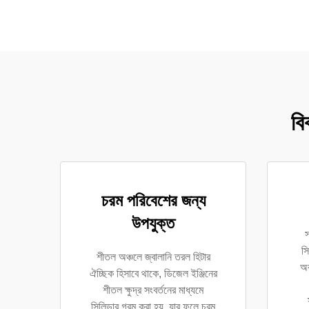
বি
চরম পরিবেশের জন্য
উপযুক্ত
স
সি
শীতল অঞ্চলে জ্বালানি তরল হিটার
অব
ঐচ্ছিক হিসাবে থাকে, ডিজেল ইঞ্জিনের
শীতল ক্ষুদ্র সংবর্তনের মাধ্যমে
সিলিন্ডার গরম করা হয়, যার ফলে চরম