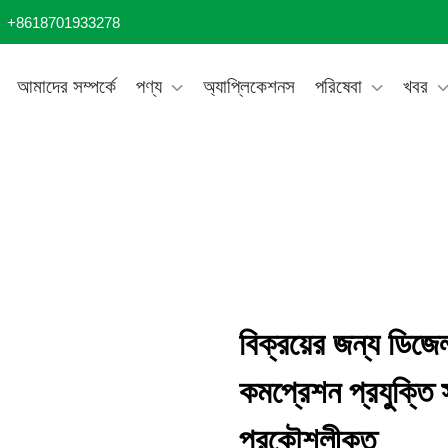
+8618701933278
আমাদের সম্পর্কে
পণ্য
অ্যাপ্লিকেশনস
পরিষেবা
খবর
বিক্রয়ের জন্য ডিজেল 
কমপ্রেশন প্রযুক্তি
প্রকৌশলীকৃত