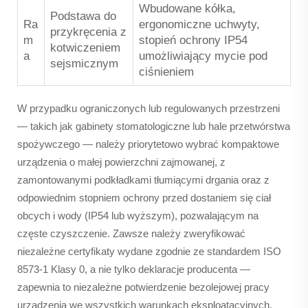
Wbudowane kółka,
Podstawa do
Ra
ergonomiczne uchwyty,
przykręcenia z
m
stopień ochrony IP54
kotwiczeniem
a
umożliwiający mycie pod
sejsmicznym
ciśnieniem
W przypadku ograniczonych lub regulowanych przestrzeni
— takich jak gabinety stomatologiczne lub hale przetwórstwa
spożywczego — należy priorytetowo wybrać kompaktowe
urządzenia o małej powierzchni zajmowanej, z
zamontowanymi podkładkami tłumiącymi drgania oraz z
odpowiednim stopniem ochrony przed dostaniem się ciał
obcych i wody (IP54 lub wyższym), pozwalającym na
częste czyszczenie. Zawsze należy zweryfikować
niezależne certyfikaty wydane zgodnie ze standardem ISO
8573-1 Klasy 0, a nie tylko deklaracje producenta —
zapewnia to niezależne potwierdzenie bezolejowej pracy
urządzenia we wszystkich warunkach eksploatacyjnych.