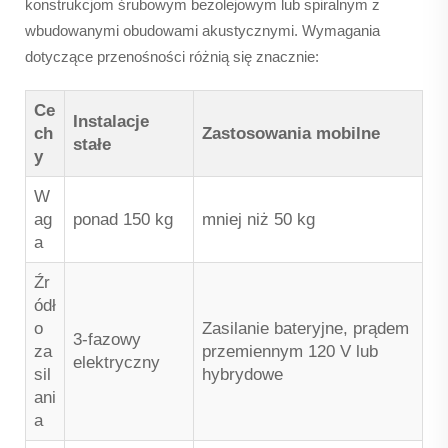
konstrukcjom śrubowym bezolejowym lub spiralnym z
wbudowanymi obudowami akustycznymi. Wymagania
dotyczące przenośności różnią się znacznie:
Ce
Instalacje
ch
Zastosowania mobilne
stałe
y
W
ag
ponad 150 kg
mniej niż 50 kg
a
Źr
ódł
o
Zasilanie bateryjne, prądem
3-fazowy
za
przemiennym 120 V lub
elektryczny
sil
hybrydowe
ani
a