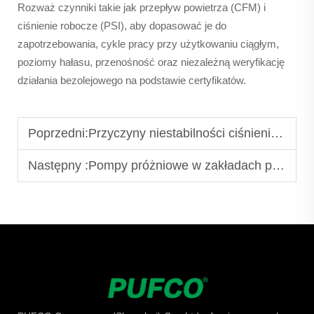
Rozważ czynniki takie jak przepływ powietrza (CFM) i
ciśnienie robocze (PSI), aby dopasować je do
zapotrzebowania, cykle pracy przy użytkowaniu ciągłym,
poziomy hałasu, przenośność oraz niezależną weryfikację
działania bezolejowego na podstawie certyfikatów.
Poprzedni:
Przyczyny niestabilności ciśnienia w śrubowych sprężarkach powietrza z olejowym wtryskiem
Następny :
Pompy próżniowe w zakładach przetwórstwa chemicznego