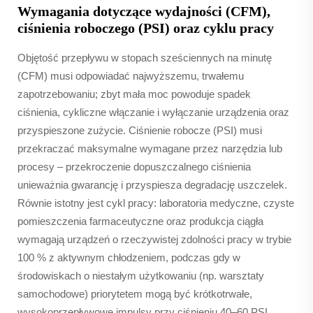
Wymagania dotyczące wydajności (CFM),
ciśnienia roboczego (PSI) oraz cyklu pracy
Objętość przepływu w stopach sześciennych na minutę
(CFM) musi odpowiadać najwyższemu, trwałemu
zapotrzebowaniu; zbyt mała moc powoduje spadek
ciśnienia, cykliczne włączanie i wyłączanie urządzenia oraz
przyspieszone zużycie. Ciśnienie robocze (PSI) musi
przekraczać maksymalne wymagane przez narzędzia lub
procesy – przekroczenie dopuszczalnego ciśnienia
unieważnia gwarancję i przyspiesza degradację uszczelek.
Równie istotny jest cykl pracy: laboratoria medyczne, czyste
pomieszczenia farmaceutyczne oraz produkcja ciągła
wymagają urządzeń o rzeczywistej zdolności pracy w trybie
100 % z aktywnym chłodzeniem, podczas gdy w
środowiskach o niestałym użytkowaniu (np. warsztaty
samochodowe) priorytetem mogą być krótkotrwałe,
wysokoprzepływowe impulsy przy ciśnieniu 40–60 PSI.