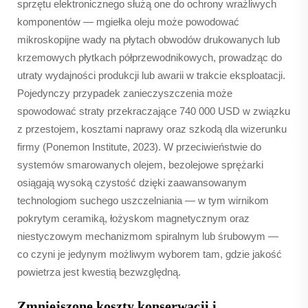
sprzętu elektronicznego służą one do ochrony wrażliwych
komponentów — mgiełka oleju może powodować
mikroskopijne wady na płytach obwodów drukowanych lub
krzemowych płytkach półprzewodnikowych, prowadząc do
utraty wydajności produkcji lub awarii w trakcie eksploatacji.
Pojedynczy przypadek zanieczyszczenia może
spowodować straty przekraczające 740 000 USD w związku
z przestojem, kosztami naprawy oraz szkodą dla wizerunku
firmy (Ponemon Institute, 2023). W przeciwieństwie do
systemów smarowanych olejem, bezolejowe sprężarki
osiągają wysoką czystość dzięki zaawansowanym
technologiom suchego uszczelniania — w tym wirnikom
pokrytym ceramiką, łożyskom magnetycznym oraz
niestyczowym mechanizmom spiralnym lub śrubowym —
co czyni je jedynym możliwym wyborem tam, gdzie jakość
powietrza jest kwestią bezwzględną.
Zmniejszone koszty konserwacji i