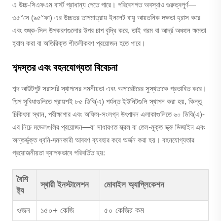
এ উচ্চ-সিএফএম বার্স্ট প্রাধান্য পেতে পারে। পরিবেশগত অবস্থাও গুরুত্বপূর্ণ—
৩৫°সে (৯৫°ফা) এর উচ্চতর তাপমাত্রায় ইনলেট বায়ু আয়তনিক দক্ষতা হ্রাস করে
এবং শুষ্ক-সিল উপকরণগুলোর উপর চাপ বৃদ্ধি করে, তাই গরম বা আর্দ্র অঞ্চলে ক্ষমতা
হ্রাস করা বা অতিরিক্ত শীতলীকরণ প্রয়োজন হতে পারে।
শব্দস্তর এবং বহনযোগ্যতা বিবেচনা
শব্দ আউটপুট সরাসরি স্থাপনের নমনীয়তা এবং অপারেটরের সুস্থতাকে প্রভাবিত করে।
শিল্প সুবিধাগুলিতে প্রায়শই ৮৫ ডিবি(এ) পর্যন্ত ইউনিটগুলি স্থাপন করা হয়, কিন্তু
চিকিৎসা স্থান, পরীক্ষাগার এবং অফিস-সংলগ্ন উৎপাদন এলাকাগুলিতে ৬০ ডিবি(এ)-
এর নিচে মডেলগুলির প্রয়োজন—যা সাধারণত স্ক্রল বা তেল-মুক্ত স্ক্রু ডিজাইন এবং
অন্তর্ভুক্ত ধ্বনি-দমনকারী আবরণ ব্যবহার করে অর্জন করা হয়। বহনযোগ্যতার
প্রয়োজনীয়তা ব্যাপকভাবে পরিবর্তিত হয়:
বৈশি
স্থায়ী ইনস্টালেশন
মোবাইল অ্যাপ্লিকেশন
ষ্ট্য
ওজন
১৫০+ কেজি
৫০ কেজির কম