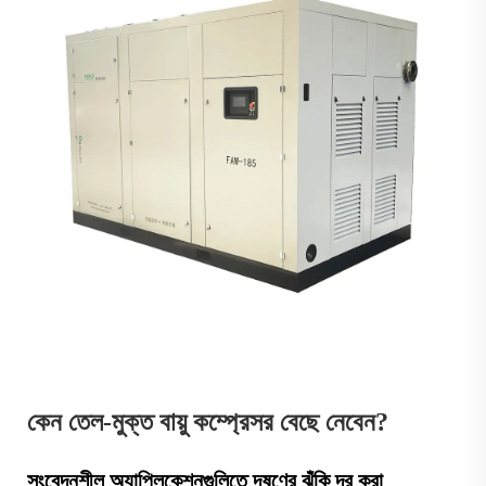
কেন তেল-মুক্ত বায়ু কম্প্রেসর বেছে নেবেন?
সংবেদনশীল অ্যাপ্লিকেশনগুলিতে দূষণের ঝুঁকি দূর করা