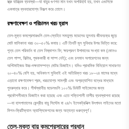
স্ক্রু যান্ত্রিক ব্যবস্থা—যা বায়ুর গুণগত মান যখন অপরিহার্য হয়, তখন এগুলিকে
একমাত্র ব্যবহারযোগ্য বিকল্প করে তোলে।
রক্ষণাবেক্ষণ ও পরিচালন খরচ হ্রাস
তেল-মুক্ত কমপ্রেসারগুলি তেল-স্নেহিত সমতুল্য মডেলের তুলনায় জীবনচক্র জুড়ে
মোট মালিকানা খরচ ৩০–৫০% কমায়। এটি তিনটি মূল সুবিধার উপর ভিত্তি করে:
শূন্য তেল পরিবর্তন বা তেল নিষ্কাশন ফি; ক্ষয়প্রবণ উপাদানের সংখ্যা কম (কোনও
তেল পাম্প, ফিল্টার, পৃথককারী বা সাম্প নেই); এবং চলমান অপারেশনের জন্য
অপ্টিমাইজড উচ্চ-দক্ষতাসম্পন্ন মোটর ডিজাইন। যদিও প্রাথমিক বিনিয়োগ সাধারণত
২০–৪০% বেশি হয়, অধিকাংশ সুবিধাই এই অতিরিক্ত খরচ ১৮–২৪ মাসের মধ্যে
এড়ানো রক্ষণাবেক্ষণ শ্রম, খরচযোগ্য সামগ্রী এবং অপ্রত্যাশিত বন্ধের মাধ্যমে
পুনরুদ্ধার করে। শীর্ষস্থানীয় মডেলগুলি ১০০% ডিউটি সাইকেলের জন্য
প্রকৌশলীভাবে ডিজাইন করা হয়েছে এবং এতে শক্তিশালী তাপীয় ব্যবস্থাপনা রয়েছে
—যা হাসপাতালের কেন্দ্রীয় বায়ু সিস্টেম বা ২৪/৭ ইলেকট্রনিক্স উৎপাদন লাইনের মতো
মিশন-ক্রিটিক্যাল অ্যাপ্লিকেশনের জন্য অত্যন্ত গুরুত্বপূর্ণ।
তেল-মুক্ত বায়ু কমপ্রেসারের প্রধান