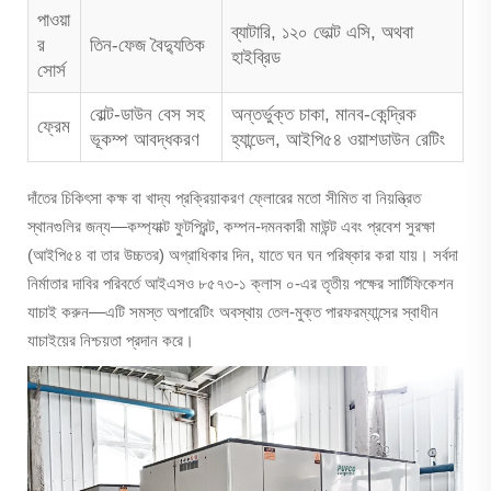
পাওয়া
ব্যাটারি, ১২০ ভোল্ট এসি, অথবা
র
তিন-ফেজ বৈদ্যুতিক
হাইব্রিড
সোর্স
বোল্ট-ডাউন বেস সহ
অন্তর্ভুক্ত চাকা, মানব-কেন্দ্রিক
ফ্রেম
ভূকম্প আবদ্ধকরণ
হ্যান্ডেল, আইপি৫৪ ওয়াশডাউন রেটিং
দাঁতের চিকিৎসা কক্ষ বা খাদ্য প্রক্রিয়াকরণ ফ্লোরের মতো সীমিত বা নিয়ন্ত্রিত
স্থানগুলির জন্য—কম্প্যাক্ট ফুটপ্রিন্ট, কম্পন-দমনকারী মাউন্ট এবং প্রবেশ সুরক্ষা
(আইপি৫৪ বা তার উচ্চতর) অগ্রাধিকার দিন, যাতে ঘন ঘন পরিষ্কার করা যায়। সর্বদা
নির্মাতার দাবির পরিবর্তে আইএসও ৮৫৭৩-১ ক্লাস ০-এর তৃতীয় পক্ষের সার্টিফিকেশন
যাচাই করুন—এটি সমস্ত অপারেটিং অবস্থায় তেল-মুক্ত পারফরম্যান্সের স্বাধীন
যাচাইয়ের নিশ্চয়তা প্রদান করে।