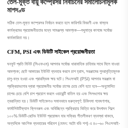
তেল-মুক্ত বায়ু কম্প্রেসর নির্বাচনের সমালোচনামূলক
মাপদণ্ড
সঠিক তেল-মুক্ত কম্প্রেসর নির্বাচন করতে হলে কারিগরি বিবরণী এবং বাস্তব
কার্যক্রমের প্রয়োজনীয়তার মধ্যে সামঞ্জস্য আবশ্যক—শুধুমাত্র কাগজে সর্বোচ্চ
কার্যকারিতা নয়।
CFM, PSI এবং ডিউটি সাইকেল প্রয়োজনীয়তা
ঘনফুট প্রতি মিনিট (সিএফএম) আপনার সর্বোচ্চ ধারাবাহিক চাহিদার সাথে মিলে যাওয়া
আবশ্যক; ছোট আকারের ইউনিট ব্যবহার করলে চাপ হ্রাস, সরঞ্জামের পুনরাবৃত্তিমূলক
চালু-বন্ধ হওয়া এবং প্রারম্ভিক ক্ষয় ঘটে। পিএসআই (PSI) আপনার সরঞ্জাম বা
প্রক্রিয়াগুলোর দ্বারা প্রয়োজনীয় সর্বোচ্চ চাপের চেয়ে বেশি হতে হবে—অনুমোদিত
চাপের চেয়ে বেশি চাপ প্রয়োগ করলে ওয়ারেন্টি বাতিল হয় এবং সিলগুলোর ক্ষয়
ত্বরান্বিত হয়। ডিউটি সাইকেলও সমানভাবে গুরুত্বপূর্ণ: চিকিৎসা গবেষণাগার,
ফার্মাসিউটিক্যাল ক্লিনরুম এবং অবিচ্ছিন্ন প্রক্রিয়ায় ভিত্তি করে উৎপাদন শিল্পে
১০০% ডিউটি-রেটেড ইউনিট প্রয়োজন যার সক্রিয় শীতলীকরণ ব্যবস্থা থাকবে,
অন্যদিকে আংশিক ব্যবহারের পরিবেশ (যেমন: অটো বডি শপ) এ ৪০–৬০ পিএসআই-