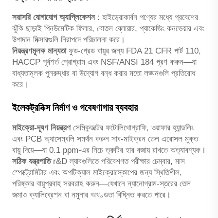
সরাসরি যোগাযোগ অ্যাপ্লিকেশন
: হাইড্রোকার্বন পণ্যের মধ্যে প্রবেশের
ঝুঁকি ছাড়াই প্নিউমেটিক ফিলার, বোতল ব্লোয়ার, প্যাকেজিং কনভেয়ার এবং
উপাদান মিক্সারগুলি নিরাপদে পরিচালনা করে।
নিয়ন্ত্রণমূলক মান্যতা
ফুড-গ্রেড বায়ুর জন্য FDA 21 CFR পার্ট 110,
HACCP পূর্বশর্ত প্রোগ্রাম এবং NSF/ANSI 184 পূরণ করুন—যা
বাধ্যতামূলক পুনরুদ্ধার বা উদ্যোগ বন্ধ করার মতো লঙ্ঘনগুলি প্রতিরোধ
করে।
ইলেকট্রনিক্স নির্মাণ ও গবেষণাগার ব্যবহার
মাইক্রো-দূষণ নিয়ন্ত্রণ
সেমিকন্ডাক্টর ফটোলিথোগ্রাফি, ওয়াফার হ্যান্ডলিং
এবং PCB অ্যাসেম্বলি সমর্থন করুন সাব-মাইক্রন তেল এরোসল মুক্ত
বায়ু দিয়ে—যা 0.1 ppm-এর নিচে ত্রুটির হার বজায় রাখতে অত্যাবশ্যক।
সঠিক যন্ত্রপাতি
r&D ল্যাবগুলিতে পরিবেশগত পরীক্ষার চেম্বার, মাস
স্পেক্ট্রোমিটার এবং অপটিক্যাল মাইক্রোস্কোপের জন্য স্থিতিশীল,
পরিষ্কার বায়ুপ্রবাহ সরবরাহ করুন—যেখানে ন্যানোগ্রাম-স্তরের তেল
জমাও ক্যালিব্রেশন বা নমুনার অখণ্ডতা বিঘ্নিত করতে পারে।