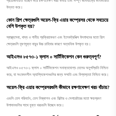
প্রয়োজনীয়তা উচ্ছেদ করে রক্ষণাবেক্ষণ খরচ কমায় এবং সম্পূর্ণ জীবনচক্রে কার্যকারিতা
উন্নত করে।
কোন শিল্প ক্ষেত্রগুলি অয়েল-ফ্রি এয়ার কম্প্রেসর থেকে সবচেয়ে
বেশি উপকৃত হয়?
স্বাস্থ্যসেবা, খাদ্য ও পানীয় প্রক্রিয়াকরণ এবং ইলেকট্রনিক্স উৎপাদনের মতো শিল্প
ক্ষেত্রগুলি দূষণমুক্ত বায়ুর উচ্চ চাহিদার কারণে অত্যধিক উপকৃত হয়।
আইএসও ৮৫৭৩-১ ক্লাস ০ সার্টিফিকেশন কেন গুরুত্বপূর্ণ?
আইএসও ৮৫৭৩-১ ক্লাস ০ সার্টিফিকেশন সনাক্তযোগ্য তেলের অনুপস্থিতি নিশ্চিত
করে, যা সংবেদনশীল অ্যাপ্লিকেশনগুলির জন্য সম্মতি এবং বিশ্বস্ততা নিশ্চিত করে।
অয়েল-ফ্রি এয়ার কম্প্রেসরগুলি কীভাবে রক্ষণাবেক্ষণ খরচ বাঁচায়?
এগুলি তেল পরিবর্তন, তেল নিষ্কাশন এবং ফিল্টার ও সেপারেটরের মতো ক্ষয়প্রবণ
উপাদানগুলির সাথে যুক্ত খরচগুলি উচ্ছেদ করে।