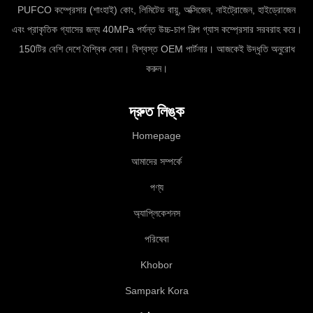
PUFCO কম্প্রেসার (শাংহাই) কোং, লিমিটেড বায়ু, অক্সিজেন, নাইট্রোজেন, হাইড্রোজেন
এবং প্রাকৃতিক গ্যাসের জন্য 40MPa পর্যন্ত উচ্চ-চাপ শিল্প গ্যাস কম্প্রেসার সরবরাহ করে।
150টির বেশি দেশে বৈশ্বিক সেবা। বিশ্বস্ত OEM পার্টনার। আজকেই উদ্ধৃতি অনুরোধ
করুন।
দ্রুত লিঙ্ক
Homepage
আমাদের সম্পর্কে
পণ্য
অ্যাপ্লিকেশনস
পরিষেবা
Khobor
Sampark Kora