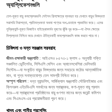
অ্যাপ্লিকেশনগুলি
তেল-মুক্ত বায়ু কমপ্রেসরগুলি সেইসব শিল্পক্ষেত্রে ব্যবহৃত হয় যেখানে বায়ুর বিশুদ্ধতা
সরাসরি নিরাপত্তা, প্রতিবন্ধকতা অথবা পণ্যের অখণ্ডতাকে প্রভাবিত করে। এদের
লুব্রিক্যান্ট-মুক্ত ডিজাইন হাইড্রোকার্বন দূষণের ঝুঁকি দূর করে—যা ঐসব ক্ষেত্রে
বিশ্বস্ততা নিশ্চিত করে যেখানে ঐতিহ্যবাহী কমপ্রেসরগুলি কাজ করতে পারে না।
চিকিৎসা ও দন্ত সরঞ্জাম সরবরাহ
জীবন-রক্ষাকারী যন্ত্রপাতি
: আইএসও ৮৫৭৩-১ ক্লাস ০ অনুযায়ী শক্তি
সঞ্চালিত ভেন্টিলেটর, সিপিএপি মেশিন এবং অ্যানেসথেশিয়া ডেলিভারি
সিস্টেম—যা সংকুচিত বায়ুর বিশুদ্ধতার জন্য সবচেয়ে কঠোর আন্তর্জাতিক
মান, যা শূন্য সনাক্তযোগ্য তেল সামগ্রী নিশ্চিত করে।
অস্পৃশ পরিবেশ
: দন্ত হ্যান্ডপিস, সার্জিক্যাল যন্ত্রপাতি স্টেরিলাইজার এবং
ক্লিনরুম এইচভিএসি সমর্থনের জন্য স্বাস্থ্যকর, কণা-মুক্ত বায়ু প্রদান
করে—যা স্বাস্থ্যসেবা প্রতিষ্ঠানের বায়ু গুণগত মানের জন্য জয়েন্ট কমিশন
এবং সিএমএস-এর প্রয়োজনীয়তা পূরণ করে।
খাদ্য এবং পানীয় প্রসেসিং