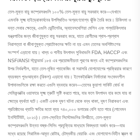
তেল-মুক্ত বায়ু কম্প্রেসরগুলি ১০০% তেল-মুক্ত বায়ু সরবরাহ করে—যেখানে
এমনকি সূক্ষ্ম হাইড্রোকার্বনের উপস্থিতিও অগ্রহণযোগ্য ঝুঁকি তৈরি করে। চিকিৎসা ও
দন্ত সেবার ক্ষেত্রে, এগুলি ভেন্টিলেটর, অ্যানেসথেশিয়া মেশিন এবং শল্যচিকিৎসার
যন্ত্রপাতির জন্য জীবাণুমুক্ত বায়ু সরবরাহ করে, যাতে রোগীদের শ্বাস-প্রশ্বাস
নিরাপত্তা বা জীবাণুমুক্ত প্রোটোকলের ক্ষতি না হয় এমন তেলের অবশিষ্টাংশের
সংস্পর্শ এড়ানো যায়। খাদ্য ও পানীয় উৎপাদন সুবিধাগুলি FDA, HACCP এবং
NSF/ANSI স্ট্যান্ডার্ড ১৮৪ এর প্রয়োজনীয়তা পূরণের জন্য এই কম্প্রেসরগুলির
উপর নির্ভরশীল, যাতে তেল-দূষিত প্যাকেজিং বা সরাসরি যোগাযোগের প্রক্রিয়ার কারণে
ব্যয়বহুল পুনঃআহ্বান (রিকল) এড়ানো যায়। ইলেকট্রনিক্স নির্মাতারা সংবেদনশীল
উপাদানগুলিকে রক্ষা করতে এগুলি ব্যবহার করেন—তেলের কুয়াশা সার্কিট বোর্ড বা
সেমিকন্ডাক্টর ওয়াফারে সূক্ষ্ম ত্রুটি সৃষ্টি করতে পারে, যার ফলে উৎপাদন হার কমে যায় বা
ক্ষেত্রে ব্যর্থতা ঘটে। একটি একক দূষণ ঘটনা থেকে বন্ধ থাকা, দূষণ নিরাকরণ এবং
প্রতিষ্ঠানের খ্যাতি ক্ষতির মতো ব্যয় ৭৪০,০০০ ডলারের বেশি হতে পারে (পোনেমন
ইনস্টিটিউট, ২০২৩)। তেল-স্নেহিত সিস্টেমগুলির বিপরীতে, তেল-মুক্ত
কম্প্রেসরগুলি উন্নত শুষ্ক-সিলিং প্রযুক্তির মাধ্যমে বিশুদ্ধতা অর্জন করে—যার
মধ্যে রয়েছে সিরামিক-আবৃত রোটার, চৌম্বকীয় বেয়ারিং এবং যোগাযোগ-বিহীন স্ক্রল বা