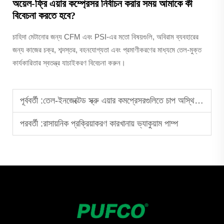
অয়েল-ফ্রি এয়ার কম্প্রেসর নির্বাচন করার সময় আমাকে কী
বিবেচনা করতে হবে?
চাহিদা মেটানোর জন্য CFM এবং PSI-এর মতো বিষয়গুলি, অবিরাম ব্যবহারের
জন্য কাজের চক্র, শব্দস্তর, বহনযোগ্যতা এবং প্রমাণীকরণের মাধ্যমে তেল-মুক্ত
কার্যকারিতার স্বতন্ত্র যাচাইকরণ বিবেচনা করুন।
পূর্ববর্তী :
তেল-ইনজেক্টেড স্ক্রু এয়ার কমপ্রেসরগুলিতে চাপ অস্থিরতার কারণসমূহ
পরবর্তী :
রাসায়নিক প্রক্রিয়াকরণ কারখানায় ভ্যাকুয়াম পাম্প