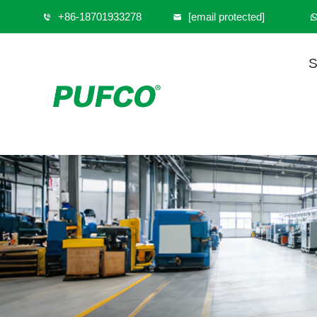
+86-18701933278
[email protected]
S