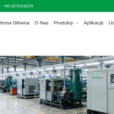
+86-18701933278
trona Główna
O Nas
Produkty
Aplikacje
Us