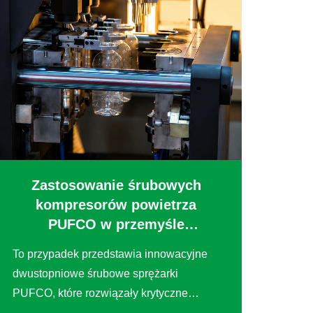
Zastosowanie śrubowych
kompresorów powietrza
PUFCO w przemyśle
formowania wydmuchem
To przypadek przedstawia innowacyjne
dwustopniowe śrubowe sprężarki
PUFCO, które rozwiązały krytyczne
problemy operacyjne u wiodącego,