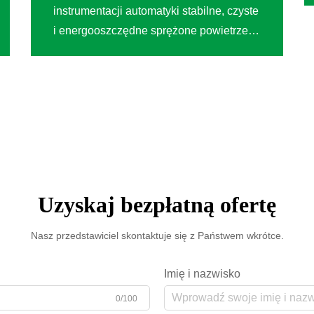
instrumentacji automatyki stabilne, czyste
i energooszczędne sprężone powietrze to
podstawa produkcji — bezpośrednio
wpływając na jakość produktów,
efektywność operacyjną oraz
długoterminową kontrolę kosztów. Gdy
uznany...
Uzyskaj bezpłatną ofertę
Nasz przedstawiciel skontaktuje się z Państwem wkrótce.
Imię i nazwisko
0/100