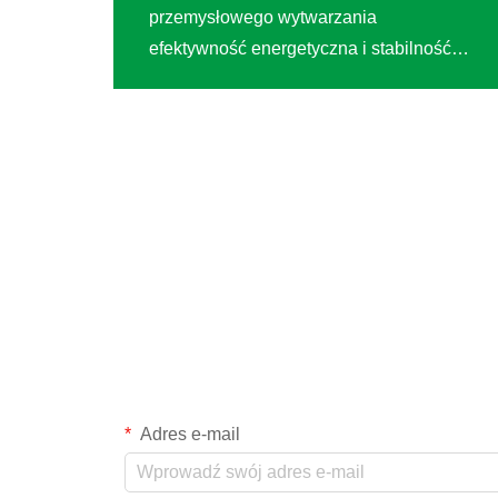
przemysłowego wytwarzania
efektywność energetyczna i stabilność
operacyjna stały się kluczowymi
czynnikami rozwoju zrównoważonego.
Firma, lider w branży specjalnej siatki
drucianej, napotkała wyzwania związane
z przestarzałym systemem sprężonego
powietrza...
Adres e-mail