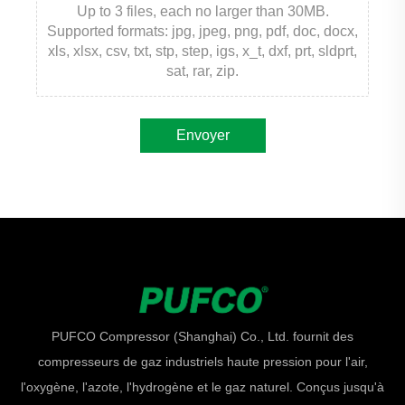
Up to 3 files, each no larger than 30MB.
Supported formats: jpg, jpeg, png, pdf, doc, docx,
xls, xlsx, csv, txt, stp, step, igs, x_t, dxf, prt, sldprt,
sat, rar, zip.
Envoyer
PUFCO Compressor (Shanghai) Co., Ltd. fournit des
compresseurs de gaz industriels haute pression pour l'air,
l'oxygène, l'azote, l'hydrogène et le gaz naturel. Conçus jusqu'à