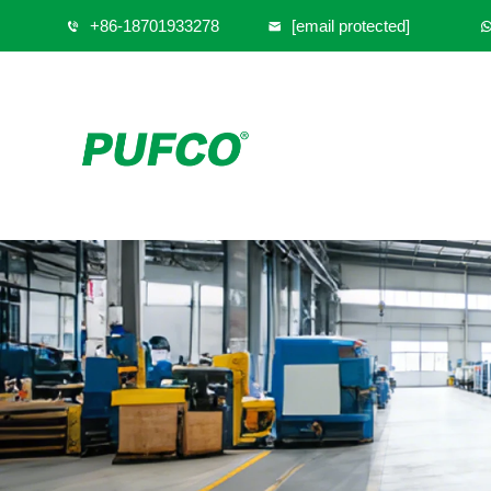
+86-18701933278
[email protected]