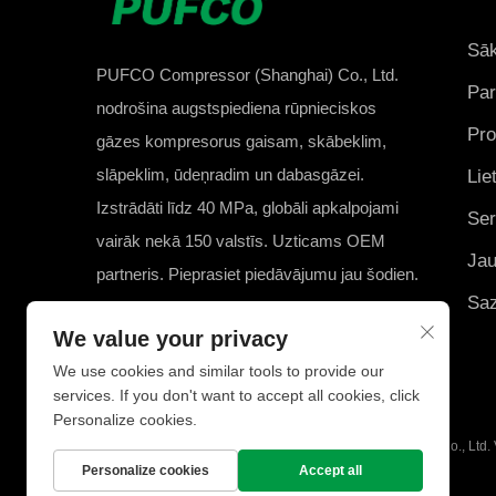
Sā
PUFCO Compressor (Shanghai) Co., Ltd.
Pa
nodrošina augstspiediena rūpnieciskos
Pro
gāzes kompresorus gaisam, skābeklim,
slāpeklim, ūdeņradim un dabasgāzei.
Lie
Izstrādāti līdz 40 MPa, globāli apkalpojami
Ser
vairāk nekā 150 valstīs. Uzticams OEM
Ja
partneris. Pieprasiet piedāvājumu jau šodien.
Saz
We value your privacy
We use cookies and similar tools to provide our
services. If you don't want to accept all cookies, click
Personalize cookies.
Autortiesības © 2025 PUFCO Compressor (Shanghai) Co., Ltd. V
Personalize cookies
Accept all