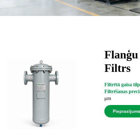
Flanģu
Filtrs
Filtrētā gaisa ti
Filtrēšanas preci
μm
Pieprasījum