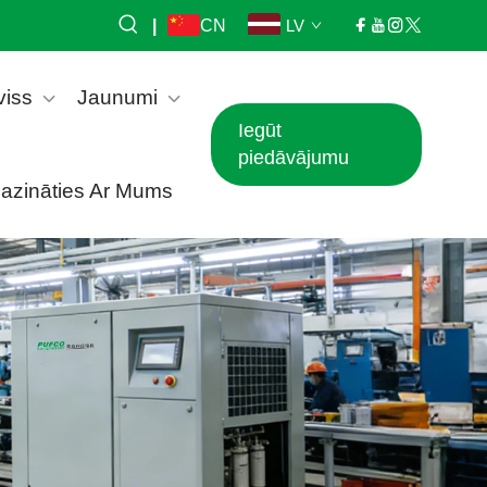
|
CN
LV
viss
Jaunumi
Iegūt
piedāvājumu
azināties Ar Mums