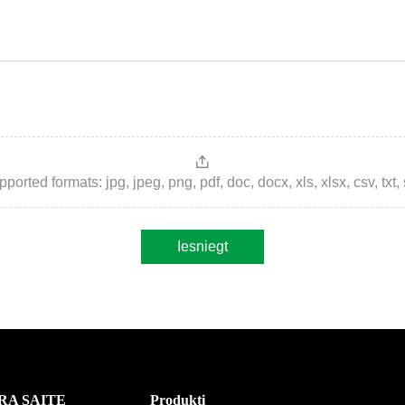
ted formats: jpg, jpeg, png, pdf, doc, docx, xls, xlsx, csv, txt, stp, 
Iesniegt
RA SAITE
Produkti