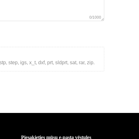
0/1000
step, igs, x_t, dxf, prt, sldprt, sat, rar, zip.
Piesakieties mūsu e-pasta vēstules