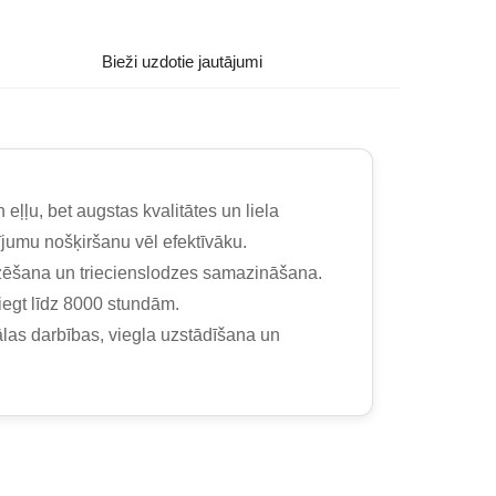
Bieži uzdotie jautājumi
eļļu, bet augstas kvalitātes un liela
jumu nošķiršanu vēl efektīvāku.
izēšana un triecienslodzes samazināšana.
iegt līdz 8000 stundām.
las darbības, viegla uzstādīšana un