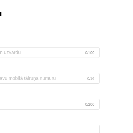
u
0/100
0/16
0/200