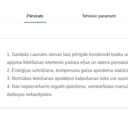
Pārskats
Tehniski parametri
1. Garākās caurules sienas ļauj pilnīgāk kondensēt tvaiku un 
apjoma filtrēšanas elements padara eļļas un ūdens piemaisī
2. Enerģijas uzkrāšana, kompresora gaisa spiediena stabil
3. Normālas lietošanas apstākļos kalpošanas laiks var sasn
4. Nav nepieciešams regulēt spiedienu, vienkāršotas manuā
darbojas nekavējoties.