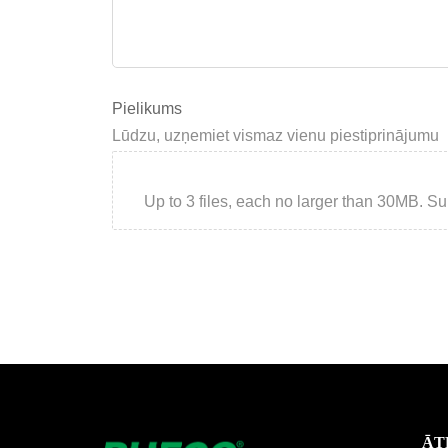
Pielikums
Lūdzu, uzņemiet vismaz vienu piestiprinājumu
Up to 3 files, each no larger than 30MB. Suppor
ĀT