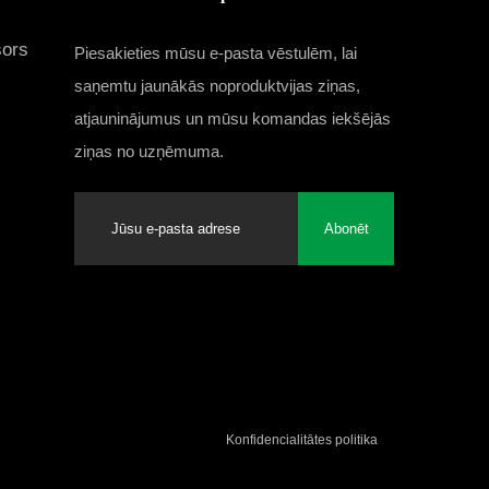
sors
Piesakieties mūsu e-pasta vēstulēm, lai
saņemtu jaunākās noproduktvijas ziņas,
atjauninājumus un mūsu komandas iekšējās
ziņas no uzņēmuma.
Abonēt
Konfidencialitātes politika