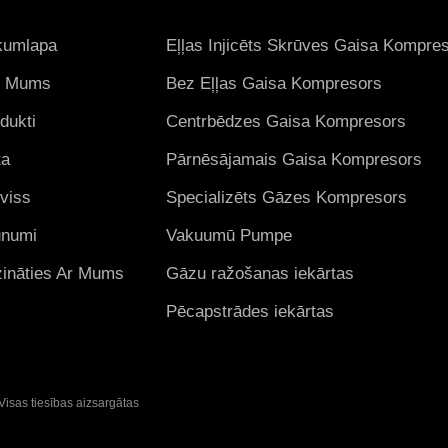
kumlapa
Eļļas Injicēts Skrūves Gaisa Kompre
r Mums
Bez Eļļas Gaisa Kompresors
dukti
Centrbēdzes Gaisa Kompresors
ta
Pārnēsājamais Gaisa Kompresors
viss
Specializēts Gāzes Kompresors
unumi
Vakuumū Pumpe
ināties Ar Mums
Gāzu ražošanas iekārtas
Pēcapstrādes iekārtas
isas tiesības aizsargātas