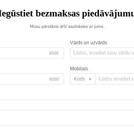
Iegūstiet bezmaksas piedāvājum
Mūsu pārstāvis drīz sazināsies ar jums.
Vārds un uzvārds
0/100
Mobilais
Kods
0/200