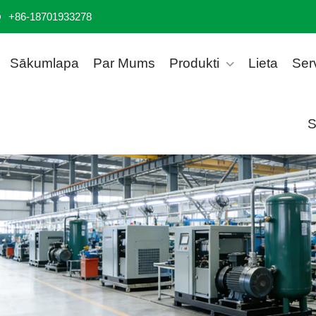
+86-18701933278
Sākumlapa
Par Mums
Produkti
Lieta
Ser
S