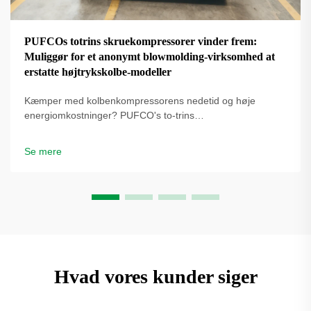
PUFCOs totrins skruekompressorer vinder frem:
Muliggør for et anonymt blowmolding-virksomhed at
erstatte højtrykskolbe-modeller
Kæmper med kolbenkompressorens nedetid og høje
energiomkostninger? PUFCO's to-trins
skrueluftkompressorer øger effektivitet, driftstid og
flaskekvalitet. Se hvordan blæseformere reducerer
Se mere
omkostninger – anmod om en løsningsgennemgang.
Hvad vores kunder siger