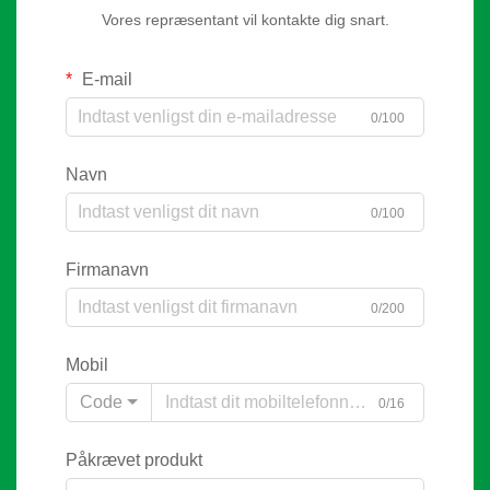
Vores repræsentant vil kontakte dig snart.
E-mail
0/100
Navn
0/100
Firmanavn
0/200
Mobil
Code
0/16
Påkrævet produkt