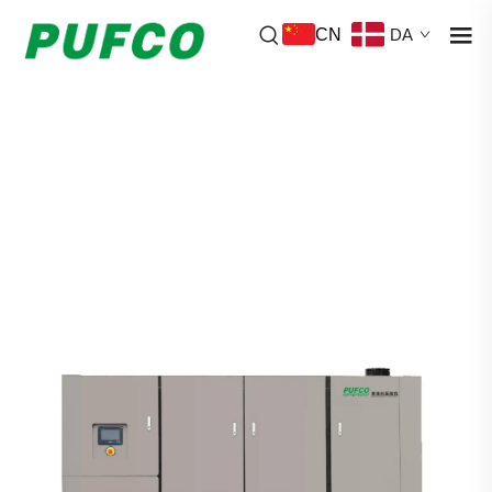
CN
DA