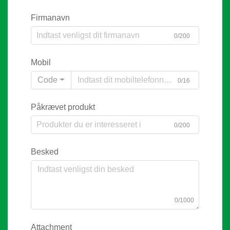
Firmanavn
0/200
Mobil
Code
0/16
Påkrævet produkt
0/200
Besked
0/1000
Attachment