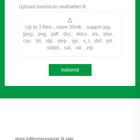
Upload mindst én vedhæftet fil
Up to 3 files，more 30mb，suppor jpg、
jpeg、png、pdf、doc、docx、xls、xlsx、
csv、txt、stp、step、igs、x_t、dxf、prt、
sldprt、sat、rar、zip
Indsend
store luftkompressorer til salg