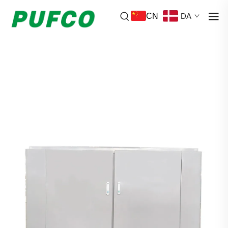
CN
DA