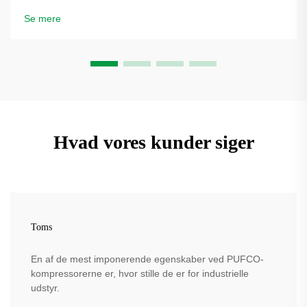
flaskekvalitet. Se hvordan blæseformere reducerer
Se mere
omkostninger – anmod om en løsningsgennemgang.
Hvad vores kunder siger
Toms
En af de mest imponerende egenskaber ved PUFCO-
kompressorerne er, hvor stille de er for industrielle
udstyr.