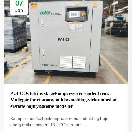
07
Jan
PUFCOs totrins skruekompressorer vinder frem:
Muliggør for et anonymt blowmolding-virksomhed at
erstatte højtrykskolbe-modeller
Kæmper med kolbenkompressorens nedetid og høje
energiomkostninger? PUFCO's to-trins
skrueluftkompressorer øger effektivitet, driftstid og