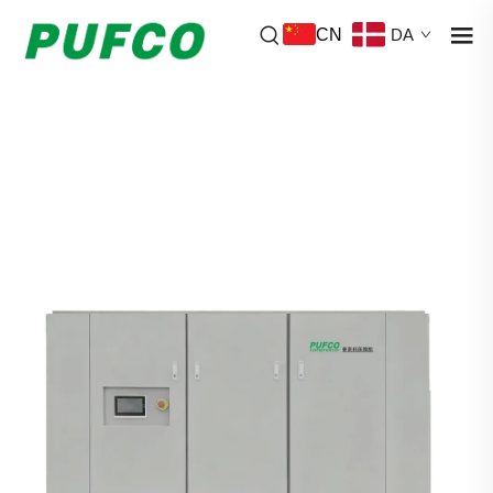
CN
DA