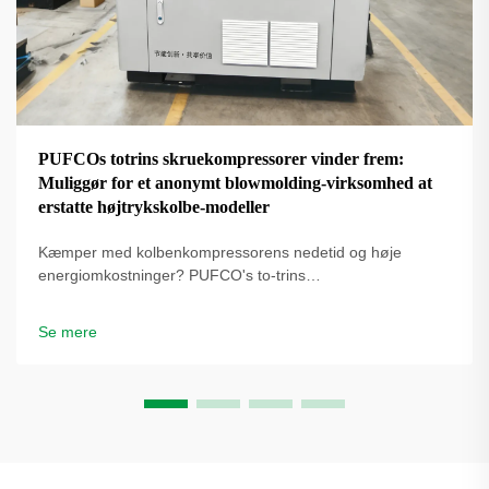
PUFCOs totrins skruekompressorer vinder frem:
Muliggør for et anonymt blowmolding-virksomhed at
erstatte højtrykskolbe-modeller
Kæmper med kolbenkompressorens nedetid og høje
energiomkostninger? PUFCO's to-trins
skrueluftkompressorer øger effektivitet, driftstid og
flaskekvalitet. Se hvordan blæseformere reducerer
Se mere
omkostninger – anmod om en løsningsgennemgang.