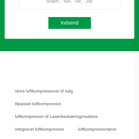
sldprt、sat、rar、zip
Indsend
store luftkompressorer til salg
tilpasset luftkompressor
luftkompressor til Laserbeskæringmaskine
integreret luftkompressor
luftkompressortører