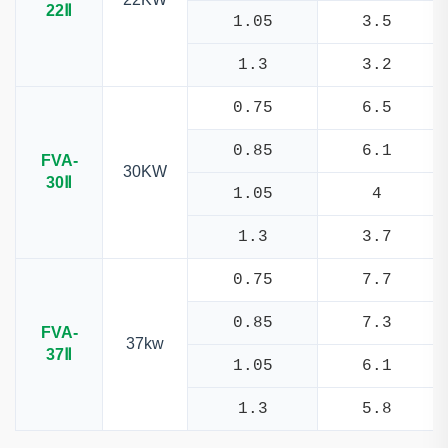
22Ⅱ
1.05
3.5
1.3
3.2
0.75
6.5
0.85
6.1
FVA-
30KW
30Ⅱ
1.05
4
1.3
3.7
0.75
7.7
0.85
7.3
FVA-
37kw
37Ⅱ
1.05
6.1
1.3
5.8