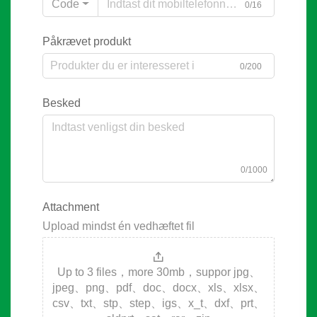
Code
0/16
Påkrævet produkt
0/200
Besked
0/1000
Attachment
Upload mindst én vedhæftet fil
Up to 3 files，more 30mb，suppor jpg、
jpeg、png、pdf、doc、docx、xls、xlsx、
csv、txt、stp、step、igs、x_t、dxf、prt、