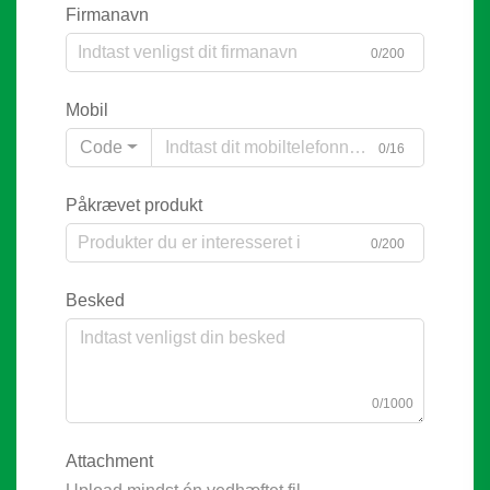
Firmanavn
0/200
Mobil
Code
0/16
Påkrævet produkt
0/200
Besked
0/1000
Attachment