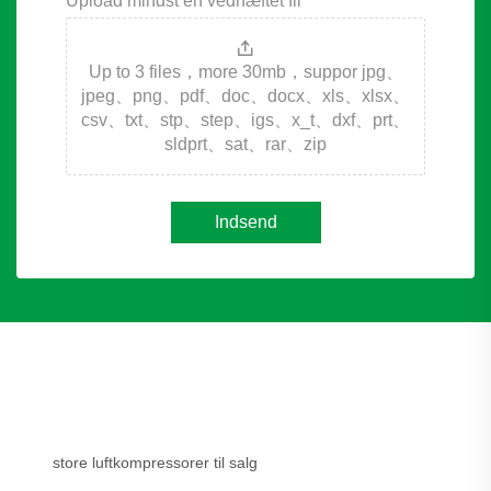
Upload mindst én vedhæftet fil
Up to 3 files，more 30mb，suppor jpg、
jpeg、png、pdf、doc、docx、xls、xlsx、
csv、txt、stp、step、igs、x_t、dxf、prt、
sldprt、sat、rar、zip
Indsend
store luftkompressorer til salg