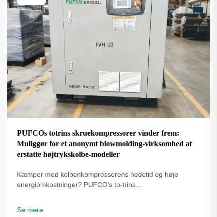
PUFCOs totrins skruekompressorer vinder frem:
Muliggør for et anonymt blowmolding-virksomhed at
erstatte højtrykskolbe-modeller
Kæmper med kolbenkompressorens nedetid og høje
energiomkostninger? PUFCO's to-trins
skrueluftkompressorer øger effektivitet, driftstid og
flaskekvalitet. Se hvordan blæseformere reducerer
Se mere
omkostninger – anmod om en løsningsgennemgang.