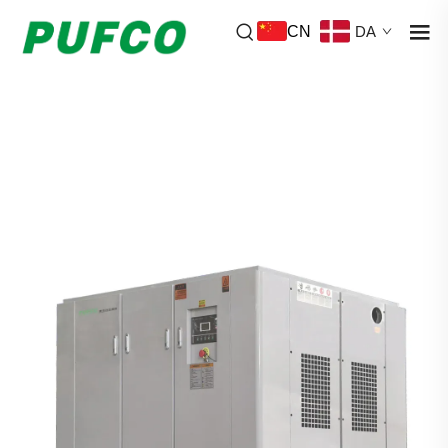
CN
DA