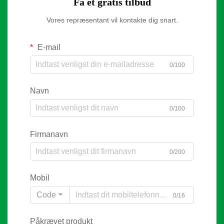
Få et gratis tilbud
Vores repræsentant vil kontakte dig snart.
E-mail
0/100
Navn
0/100
Firmanavn
0/200
Mobil
Code
0/16
Påkrævet produkt