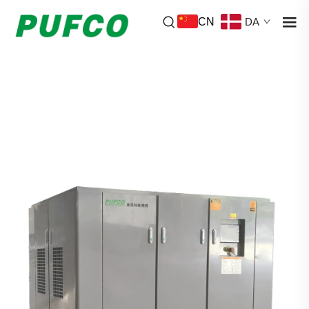
CN
DA