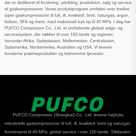
der er dedikeret til forskning, udvikling, produktion, salg og service
af gaskompressorer. Vores produktprogram omfatter over tredive
typer gaskompressorer til luft, ilt, kvælstof, brint, naturgas, argon,
helium, SF6 og mere, med maksimalt tryk op til 40 MPa. I dag har
PUFCO Compressor Co., Ltd. et omfattende globalt salgs- og
servicesystem, der rækker til over 150 lande og regioner,
herunder Afrika, Sydøstasien, Mellemøsten, Centralasien,
Sydamerika, Nordamerika, Australien og USA. Vi leverer
kunderne præmieprodukter og bekvemme tjenester.
PUFCO Compressor (Shanghai) Co., Ltd. leverer højtryks
industrielle gaskompressorer til luft, ilt, kvælstof, brint og naturgas.
Konstrueret til 40 MPa, global service i over 150 lande. Tillidsoem-