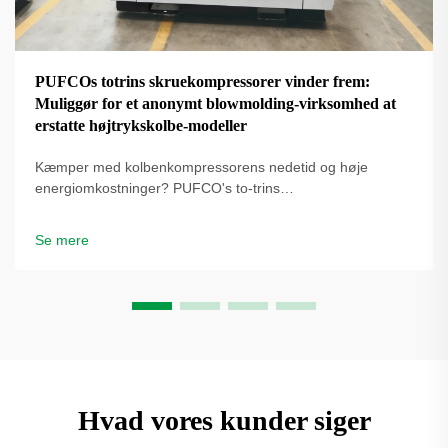
PUFCOs totrins skruekompressorer vinder frem:
Muliggør for et anonymt blowmolding-virksomhed at
erstatte højtrykskolbe-modeller
Kæmper med kolbenkompressorens nedetid og høje
energiomkostninger? PUFCO's to-trins
skrueluftkompressorer øger effektivitet, driftstid og
flaskekvalitet. Se hvordan blæseformere reducerer
Se mere
omkostninger – anmod om en løsningsgennemgang.
Hvad vores kunder siger