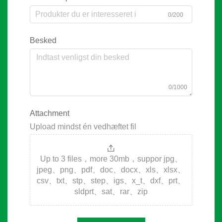
0/200
Besked
0/1000
Attachment
Upload mindst én vedhæftet fil
Up to 3 files，more 30mb，suppor jpg、
jpeg、png、pdf、doc、docx、xls、xlsx、
csv、txt、stp、step、igs、x_t、dxf、prt、
sldprt、sat、rar、zip