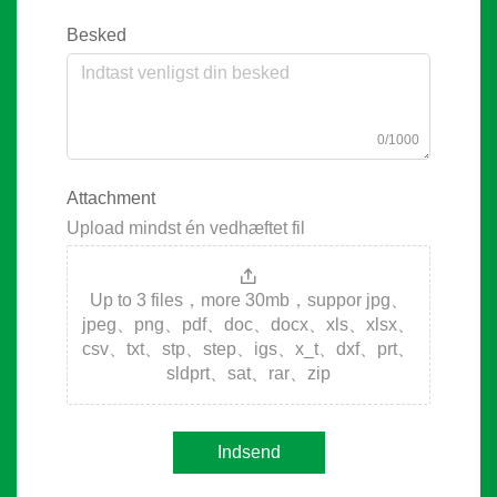
Besked
0/1000
Attachment
Upload mindst én vedhæftet fil
Up to 3 files，more 30mb，suppor jpg、
jpeg、png、pdf、doc、docx、xls、xlsx、
csv、txt、stp、step、igs、x_t、dxf、prt、
sldprt、sat、rar、zip
Indsend