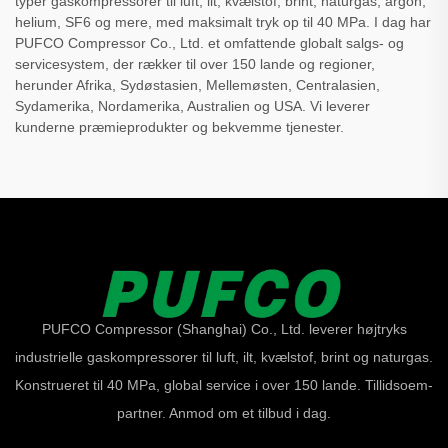
typer gaskompressorer til luft, ilt, kvælstof, brint, naturgas, argon,
helium, SF6 og mere, med maksimalt tryk op til 40 MPa. I dag har
PUFCO Compressor Co., Ltd. et omfattende globalt salgs- og
servicesystem, der rækker til over 150 lande og regioner,
herunder Afrika, Sydøstasien, Mellemøsten, Centralasien,
Sydamerika, Nordamerika, Australien og USA. Vi leverer
kunderne præmieprodukter og bekvemme tjenester.
PUFCO Compressor (Shanghai) Co., Ltd. leverer højtryks
industrielle gaskompressorer til luft, ilt, kvælstof, brint og naturgas.
Konstrueret til 40 MPa, global service i over 150 lande. Tillidsoem-
partner. Anmod om et tilbud i dag.