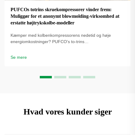
PUFCOs totrins skruekompressorer vinder frem:
Muliggør for et anonymt blowmolding-virksomhed at
erstatte højtrykskolbe-modeller
Kæmper med kolbenkompressorens nedetid og høje
energiomkostninger? PUFCO's to-trins
skrueluftkompressorer øger effektivitet, driftstid og
flaskekvalitet. Se hvordan blæseformere reducerer
Se mere
omkostninger – anmod om en løsningsgennemgang.
Hvad vores kunder siger