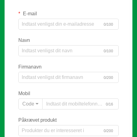
E-mail
0/100
Navn
0/100
Firmanavn
0/200
Mobil
Code
0/16
Påkrævet produkt
0/200