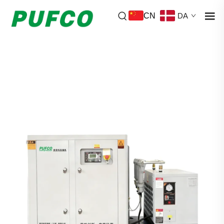
CN
DA