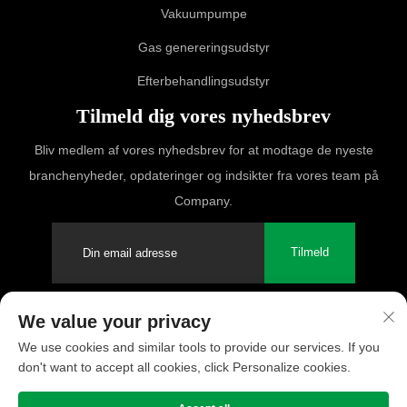
Vakuumpumpe
Gas genereringsudstyr
Efterbehandlingsudstyr
Tilmeld dig vores nyhedsbrev
Bliv medlem af vores nyhedsbrev for at modtage de nyeste
branchenyheder, opdateringer og indsikter fra vores team på
Company.
Tilmeld
We value your privacy
Copyright © 2025 PUFCO Compressor (Shanghai) Co., Ltd. Alle
We use cookies and similar tools to provide our services. If you
rettigheder forbeholdes
don't want to accept all cookies, click Personalize cookies.
Privatlivspolitik