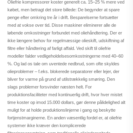
Oliefrie kompressorer koster generelt ca. 15–25 % mere ved
købet, men betragt det store billede: De begynder at spare
penge efter omkring tre år i drift. Besparelserne fortsætter
med at vokse over tid. Disse maskiner eliminerer alle de
løbende omkostninger forbundet med oliehåndtering. Der er
ikke længere behov for regelmæssige olieskift, udskiftning af
filtre eller håndtering af farligt affald. Ved skift til oliefrie
modeller falder vedligeholdelsesomkostningerne med 40–60
%. Og lad os tale om uventede nedbrud, som ofte skyldes
olieproblemer – f.eks. blokerede separatorer eller lejer, der
bliver for varme på grund af utilstrækkelig smøring. Den
slags problemer forsvinder næsten helt. For
produktionsfaciliteter med kontinuerlig drift, hvor hver mistet
time koster op imod 15.000 dollars, gør denne pålidelighed alt
muligt for at holde produktionslinjerne i gang og beskytte
fortjenstmarginerne. En anden væsentlig fordel er, at oliefrie
systemer ikke kræver den komplicerede