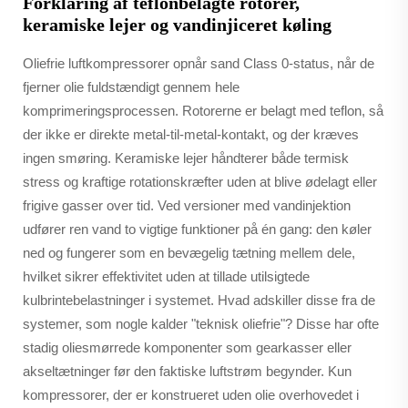
Forklaring af teflonbelagte rotorer,
keramiske lejer og vandinjiceret køling
Oliefrie luftkompressorer opnår sand Class 0-status, når de
fjerner olie fuldstændigt gennem hele
komprimeringsprocessen. Rotorerne er belagt med teflon, så
der ikke er direkte metal-til-metal-kontakt, og der kræves
ingen smøring. Keramiske lejer håndterer både termisk
stress og kraftige rotationskræfter uden at blive ødelagt eller
frigive gasser over tid. Ved versioner med vandinjektion
udfører ren vand to vigtige funktioner på én gang: den køler
ned og fungerer som en bevægelig tætning mellem dele,
hvilket sikrer effektivitet uden at tillade utilsigtede
kulbrintebelastninger i systemet. Hvad adskiller disse fra de
systemer, som nogle kalder "teknisk oliefrie"? Disse har ofte
stadig oliesmørrede komponenter som gearkasser eller
akseltætninger før den faktiske luftstrøm begynder. Kun
kompressorer, der er konstrueret uden olie overhovedet i