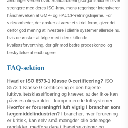
ændringer verden over. Standardiseringsorganisationer bliver
strengere med deres ISO-krav, mens regeringer intensiverer
håndhævelsen af GMP- og HACCP-retningslinjerne. For
virksomheder, der ønsker at være et skridt foran, giver det
derfor god mening at investere i oliefrie systemer allerede nu,
hvis de ønsker at følge med i den skiftende
kvalitetsforventning, der går mod bedre proceskontrol og
beskyttelse af endbrugere.
FAQ-sektion
Hvad er ISO 8573-1 Klasse 0-certificering?
ISO
8573-1 Klasse 0-certificering er den højeste
luftkvalitetsklassificering og kræver, at der ikke kan
påvises oliepartikler i komprimerede luftsystemer.
Hvorfor er forureningfri luft vigtig i brancher som
lægemiddelindustrien?
I brancher, hvor forurening
er kritisk, kan selv små mængder olie ødelægge
produkter, medføre dyre tilbagetrækninger og