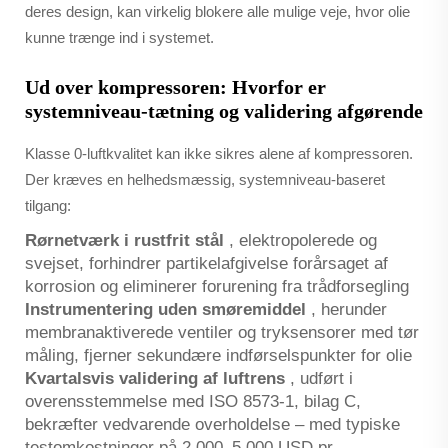
deres design, kan virkelig blokere alle mulige veje, hvor olie
kunne trænge ind i systemet.
Ud over kompressoren: Hvorfor er
systemniveau-tætning og validering afgørende
Klasse 0-luftkvalitet kan ikke sikres alene af kompressoren.
Der kræves en helhedsmæssig, systemniveau-baseret
tilgang:
Rørnetværk i rustfrit stål
, elektropolerede og
svejset, forhindrer partikelafgivelse forårsaget af
korrosion og eliminerer forurening fra trådforsegling
Instrumentering uden smøremiddel
, herunder
membranaktiverede ventiler og tryksensorer med tør
måling, fjerner sekundære indførselspunkter for olie
Kvartalsvis validering af luftrens
, udført i
overensstemmelse med ISO 8573-1, bilag C,
bekræfter vedvarende overholdelse – med typiske
testomkostninger på 2.000–5.000 USD pr.