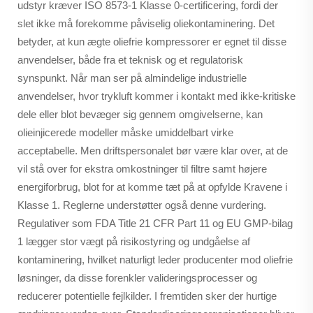
udstyr kræver ISO 8573-1 Klasse 0-certificering, fordi der
slet ikke må forekomme påviselig oliekontaminering. Det
betyder, at kun ægte oliefrie kompressorer er egnet til disse
anvendelser, både fra et teknisk og et regulatorisk
synspunkt. Når man ser på almindelige industrielle
anvendelser, hvor trykluft kommer i kontakt med ikke-kritiske
dele eller blot bevæger sig gennem omgivelserne, kan
olieinjicerede modeller måske umiddelbart virke
acceptabelle. Men driftspersonalet bør være klar over, at de
vil stå over for ekstra omkostninger til filtre samt højere
energiforbrug, blot for at komme tæt på at opfylde Kravene i
Klasse 1. Reglerne understøtter også denne vurdering.
Regulativer som FDA Title 21 CFR Part 11 og EU GMP-bilag
1 lægger stor vægt på risikostyring og undgåelse af
kontaminering, hvilket naturligt leder producenter mod oliefrie
løsninger, da disse forenkler valideringsprocesser og
reducerer potentielle fejlkilder. I fremtiden sker der hurtige