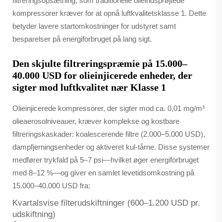
filtreringsopsætning, som traditionelle olieindsprøjtede
kompressorer kræver for at opnå luftkvalitetsklasse 1. Dette
betyder lavere startomkostninger for udstyret samt
besparelser på energiforbruget på lang sigt.
Den skjulte filtreringspræmie på 15.000–
40.000 USD for olieinjicerede enheder, der
sigter mod luftkvalitet nær Klasse 1
Olieinjicerede kompressorer, der sigter mod ca. 0,01 mg/m³
olieaerosolniveauer, kræver komplekse og kostbare
filtreringskaskader: koalescerende filtre (2.000–5.000 USD),
dampfjerningsenheder og aktiveret kul-tårne. Disse systemer
medfører trykfald på 5–7 psi—hvilket øger energiforbruget
med 8–12 %—og giver en samlet levetidsomkostning på
15.000–40.000 USD fra:
Kvartalsvise filterudskiftninger (600–1.200 USD pr.
udskiftning)