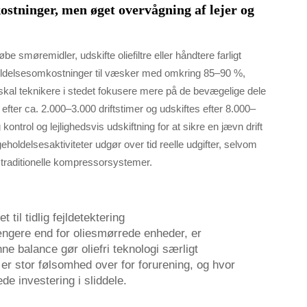
ostninger, men øget overvågning af lejer og
e smøremidler, udskifte oliefiltre eller håndtere farligt
holdelsesomkostninger til væsker med omkring 85–90 %,
 skal teknikere i stedet fokusere mere på de bevægelige dele
efter ca. 2.000–3.000 driftstimer og udskiftes efter 8.000–
ntrol og lejlighedsvis udskiftning for at sikre en jævn drift
oldelsesaktiviteter udgør over tid reelle udgifter, selvom
traditionelle kompressorsystemer.
il tidlig fejldetektering
ængere end for oliesmørrede enheder, er
 balance gør oliefri teknologi særligt
er stor følsomhed over for forurening, og hvor
de investering i sliddele.