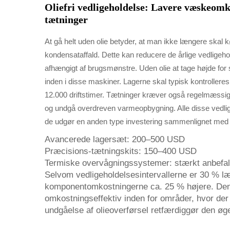
Oliefri vedligeholdelse: Lavere væskeomk
tætninger
At gå helt uden olie betyder, at man ikke længere skal køb
kondensataffald. Dette kan reducere de årlige vedlige
afhængigt af brugsmønstre. Uden olie at tage højde for
inden i disse maskiner. Lagerne skal typisk kontrolleres 
12.000 driftstimer. Tætninger kræver også regelmæssig ko
og undgå overdreven varmeopbygning. Alle disse vedligeh
de udgør en anden type investering sammenlignet med 
Avancerede lagersæt: 200–500 USD
Præcisions-tætningskits: 150–400 USD
Termiske overvågningssystemer: stærkt anbefalet t
Selvom vedligeholdelsesintervallerne er 30 % l
komponentomkostningerne ca. 25 % højere. Denne
omkostningseffektiv inden for områder, hvor der 
undgåelse af olieoverførsel retfærdiggør den øge