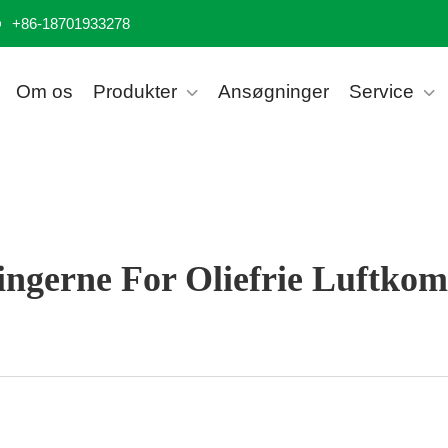
+86-18701933278
Om os
Produkter
Ansøgninger
Service
ingerne For Oliefrie Luftkom