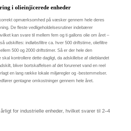
ing i olieinjicerede enheder
er korrekt opmærksomhed på væsker gennem hele deres
ening. De fleste vedligeholdelsesrutiner indebærer
vilket kan svare til mellem fem og ti gallons olie om året –
udskiftes: indløbsfiltre ca. hver 500 driftstime, oliefiltre
mellem 500 og 2000 driftstimer. Så er der hele den
l kontrollere dette dagligt, da adskillelse af olieblandet
kilt, bliver bortskaffelsen af det forurenet vand en reel
derlagt en lang række lokale miljøregler og -bestemmelser.
medfører gentagne omkostninger gennem hele året.
rligt for industrielle enheder, hvilket svarer til 2–4