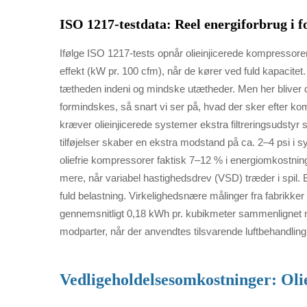
ISO 1217-testdata: Reel energiforbrug i f
Ifølge ISO 1217-tests opnår olieinjicerede kompressorer 
effekt (kW pr. 100 cfm), når de kører ved fuld kapacite
tætheden indeni og mindske utætheder. Men her bliver 
formindskes, så snart vi ser på, hvad der sker efter komp
kræver olieinjicerede systemer ekstra filtreringsudstyr 
tilføjelser skaber en ekstra modstand på ca. 2–4 psi i sy
oliefrie kompressorer faktisk 7–12 % i energiomkostning
mere, når variabel hastighedsdrev (VSD) træder i spil
fuld belastning. Virkelighedsnære målinger fra fabrikker 
gennemsnitligt 0,18 kWh pr. kubikmeter sammenlignet 
modparter, når der anvendtes tilsvarende luftbehandling
Vedligeholdelsesomkostninger: Olie