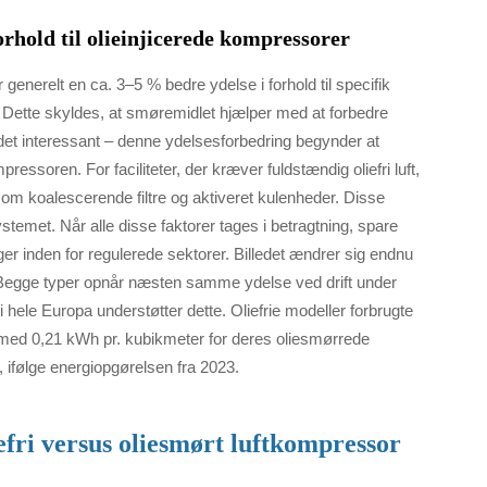
orhold til olieinjicerede kompressorer
generelt en ca. 3–5 % bedre ydelse i forhold til specifik
t. Dette skyldes, at smøremidlet hjælper med at forbedre
det interessant – denne ydelsesforbedring begynder at
ressoren. For faciliteter, der kræver fuldstændig oliefri luft,
som koalescerende filtre og aktiveret kulenheder. Disse
stemet. Når alle disse faktorer tages i betragtning, spare
er inden for regulerede sektorer. Billedet ændrer sig endnu
. Begge typer opnår næsten samme ydelse ved drift under
i hele Europa understøtter dette. Oliefrie modeller forbrugte
med 0,21 kWh pr. kubikmeter for deres oliesmørrede
, ifølge energiopgørelsen fra 2023.
fri versus oliesmørt luftkompressor