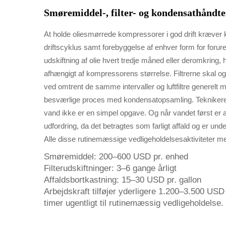
Smøremiddel-, filter- og kondensathåndter
At holde oliesmørrede kompressorer i god drift kræv
driftscyklus samt forebyggelse af enhver form for forur
udskiftning af olie hvert tredje måned eller deromkring, h
afhængigt af kompressorens størrelse. Filtrerne skal også 
ved omtrent de samme intervaller og luftfiltre generelt 
besværlige proces med kondensatopsamling. Teknikere ska
vand ikke er en simpel opgave. Og når vandet først er ads
udfordring, da det betragtes som farligt affald og er un
Alle disse rutinemæssige vedligeholdelsesaktiviteter 
Smøremiddel: 200–600 USD pr. enhed
Filterudskiftninger: 3–6 gange årligt
Affaldsbortkastning: 15–30 USD pr. gallon
Arbejdskraft tilføjer yderligere 1.200–3.500 USD å
timer ugentligt til rutinemæssig vedligeholdelse.