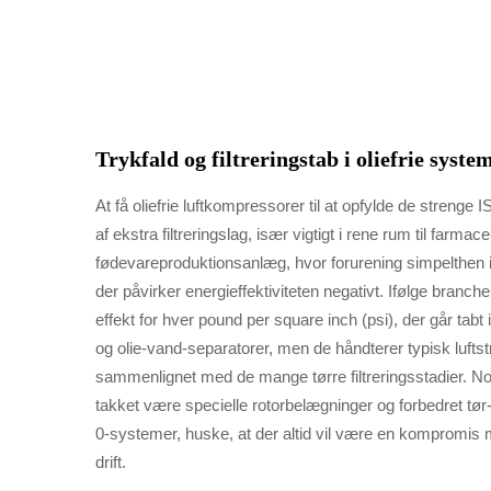
Trykfald og filtreringstab i oliefrie syste
At få oliefrie luftkompressorer til at opfylde de strenge
af ekstra filtreringslag, især vigtigt i rene rum til farma
fødevareproduktionsanlæg, hvor forurening simpelthen ikk
der påvirker energieffektiviteten negativt. Ifølge branc
effekt for hver pound per square inch (psi), der går tab
og olie-vand-separatorer, men de håndterer typisk luft
sammenlignet med de mange tørre filtreringsstadier. Nog
takket være specielle rotorbelægninger og forbedret tør-
0-systemer, huske, at der altid vil være en kompromis me
drift.