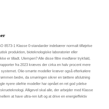
mer
 ISO 8573-1 Klasse 0-standarder indebærer normalt tilføjelse
ceutisk produktion, bioteknologiske laboratorier eller
e er tilladt. Ulempen? Alle disse filtre medfører trykfald,
herapporter fra 2023 kræves der cirka en halv procent mere
t i systemet. Olie-smørte modeller kræver også efterkølere
strømmen bedre, da smøringen sikrer en tættere afslutning
le nyere oliefrie modeller har opnået en ret god ydelse
skrueteknologi. Alligevel skal alle, der arbejder med Klasse
llem at have ultra-ren luft og at drive en energieffektiv