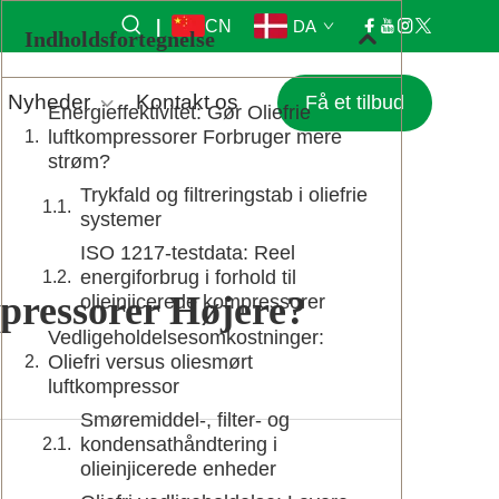
|
CN
DA
Indholdsfortegnelse
Nyheder
Kontakt os
Få et tilbud
Energieffektivitet: Gør Oliefrie
luftkompressorer Forbruger mere
strøm?
Trykfald og filtreringstab i oliefrie
systemer
ISO 1217-testdata: Reel
energiforbrug i forhold til
pressorer Højere?
olieinjicerede kompressorer
Vedligeholdelsesomkostninger:
Oliefri versus oliesmørt
luftkompressor
Smøremiddel-, filter- og
kondensathåndtering i
olieinjicerede enheder