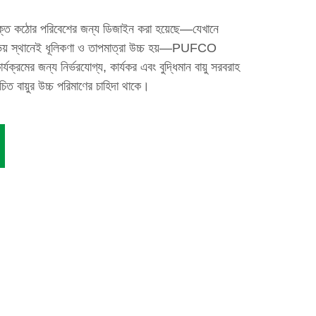
াযুক্ত কঠোর পরিবেশের জন্য ডিজাইন করা হয়েছে—যেখানে
গ উভয় স্থানেই ধূলিকণা ও তাপমাত্রা উচ্চ হয়—PUFCO
কার্যক্রমের জন্য নির্ভরযোগ্য, কার্যকর এবং বুদ্ধিমান বায়ু সরবরাহ
িত বায়ুর উচ্চ পরিমাণের চাহিদা থাকে।