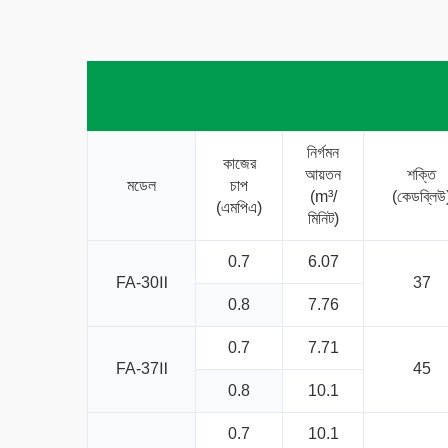
নির্গমন
কাজের
আয়তন
শক্তি
মডেল
চাপ
(m³/
(কেডব্লিউ
(এমপিএ)
মিনিট)
0.7
6.07
FA-30Ⅱ
37
0.8
7.76
0.7
7.71
FA-37Ⅱ
45
0.8
10.1
0.7
10.1