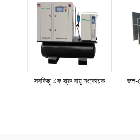
সবকিছু এক স্ক্রু বায়ু সংকোচক
জল-স্