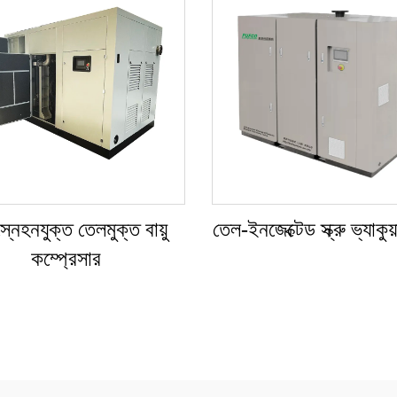
নেহনযুক্ত তেলমুক্ত বায়ু
তেল-ইনজেক্টেড স্ক্রু ভ্যাকুয
কম্প্রেসার