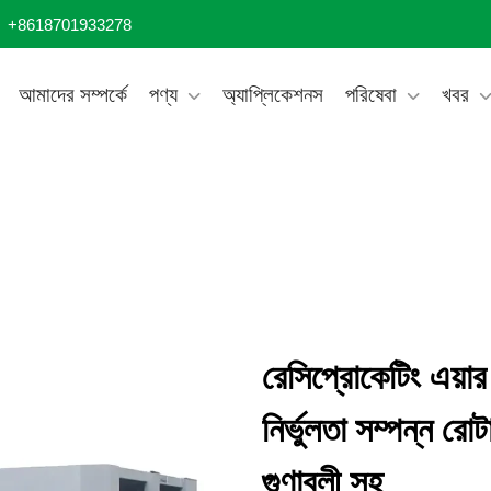
+8618701933278
আমাদের সম্পর্কে
পণ্য
অ্যাপ্লিকেশনস
পরিষেবা
খবর
রেসিপ্রোকেটিং এয়া
নির্ভুলতা সম্পন্ন রো
গুণাবলী সহ