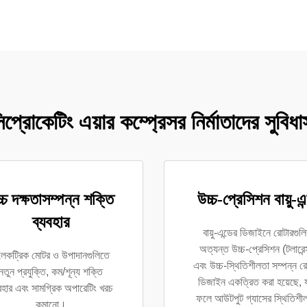
িপ্রোকেটিং এয়ার কম্প্রেসর নির্মাতাদের সুবিধা
্চ দক্ষতাসম্পন্ন শক্তি
উচ্চ-প্রেসিশন বায়ু-এন
ব্যবহার
বায়ু-এন্ডের ডিজাইনে রোটারগুলি
অত্যন্ত উচ্চ-প্রেসিশন (টলারেন্
েকট্রিক মোটর ও উপাদানগুলিতে
এবং উচ্চ-স্থিতিশীলতা সম্পন্ন র
নতুন প্রযুক্তি, কম/শূন্য শক্তি
ডিজাইন একত্রিত করা হয়েছে, 
বহার এবং সামগ্রিক অপারেটিং খরচ
ফলে আউটপুট গ্যাসের স্থিতিশী
কমানো।