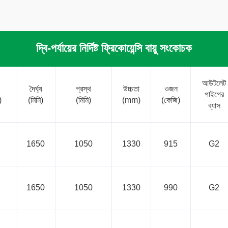
দ্বি-পর্যায়ের নির্দিষ্ট ফ্রিকোয়েন্সি বায়ু সংকোচক
আউটলেট
দৈর্ঘ্য
প্রস্থ
উচ্চতা
ওজন
পাইপের
)
(মিমি)
(মিমি)
(mm)
(কেজি)
ব্যাস
1650
1050
1330
915
G2
1650
1050
1330
990
G2