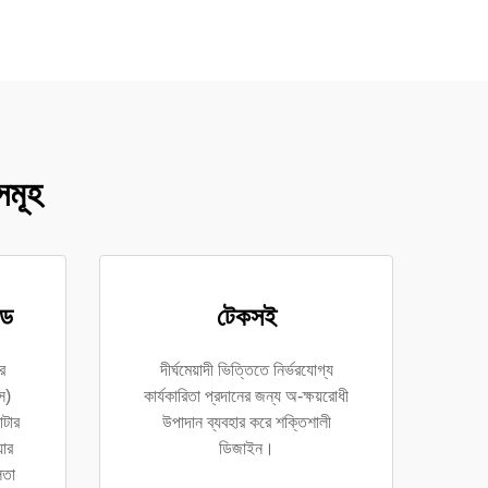
সমূহ
্ড
টেকসই
র
দীর্ঘমেয়াদী ভিত্তিতে নির্ভরযোগ্য
স)
কার্যকারিতা প্রদানের জন্য অ-ক্ষয়রোধী
োটার
উপাদান ব্যবহার করে শক্তিশালী
যার
ডিজাইন।
লতা