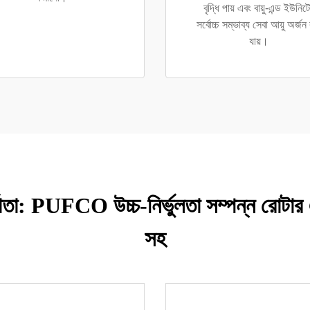
বৃদ্ধি পায় এবং বায়ু-এন্ড ইউনিট
সর্বোচ্চ সম্ভাব্য সেবা আয়ু অর্জন
যায়।
্মাতা: PUFCO উচ্চ-নির্ভুলতা সম্পন্ন রোটার
সহ